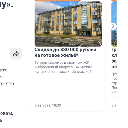
у».
Скидка до 880 000 рублей
Группа
на готовое жильё*
клиен
застро
Теперь квартиру в сданном ЖК
област
«Образцовый квартал 14» можно
кто
купить со специальной скидкой.
Группа А
ря
победите
о, что
строител
Ленингра
номинац
клиенто
застройщ
6 августа, 18:00
6 августа,
й
области»
ловам,
ь