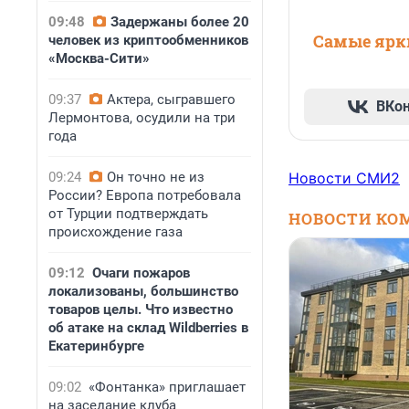
09:48
Задержаны более 20
Самые ярки
человек из криптообменников
«Москва-Сити»
09:37
Актера, сыгравшего
ВКо
Лермонтова, осудили на три
года
09:24
Он точно не из
Новости СМИ2
России? Европа потребовала
от Турции подтверждать
НОВОСТИ КО
происхождение газа
09:12
Очаги пожаров
локализованы, большинство
товаров целы. Что известно
об атаке на склад Wildberries в
Екатеринбурге
09:02
«Фонтанка» приглашает
на заседание клуба