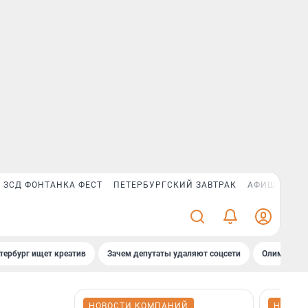
ЗСД ФОНТАНКА ФЕСТ
ПЕТЕРБУРГСКИЙ ЗАВТРАК
АФИША PLUS
тербург ищет креатив
Зачем депутаты удаляют соцсети
Олимпиадни
НОВОСТИ КОМПАНИЙ
НОВОС