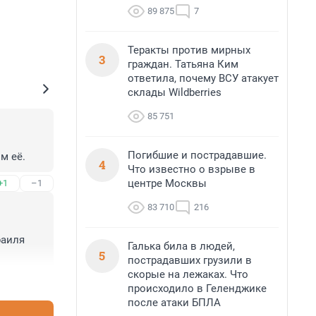
89 875
7
Теракты против мирных
3
граждан. Татьяна Ким
ответила, почему ВСУ атакует
склады Wildberries
85 751
Погибшие и пострадавшие.
м её.
4
Что известно о взрыве в
центре Москвы
+1
–1
83 710
216
аиля 
Галька била в людей,
5
пострадавших грузили в
скорые на лежаках. Что
+2
–2
происходило в Геленджике
после атаки БПЛА