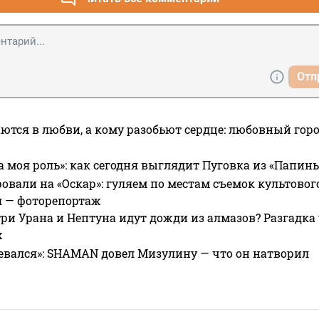
Отп
ются в любви, а кому разобьют сердце: любовный гор
а моя роль»: как сегодня выглядит Пуговка из «Папин
овали на «Оскар»: гуляем по местам съемок культово
я — фоторепортаж
ри Урана и Нептуна идут дожди из алмазов? Разгадка
х
евался»: SHAMAN довел Мизулину — что он натворил