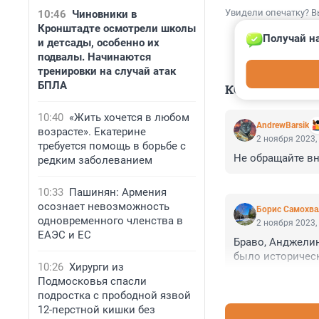
Увидели опечатку? В
10:46
Чиновники в
Кронштадте осмотрели школы
Получай на
и детсады, особенно их
подвалы. Начинаются
тренировки на случай атак
БПЛА
КОММЕНТАР
10:40
«Жить хочется в любом
AndrewBarsik
возрасте». Екатерине
2 ноября 2023,
требуется помощь в борьбе с
Не обращайте вн
редким заболеванием
10:33
Пашинян: Армения
осознает невозможность
Борис Самохва
одновременного членства в
2 ноября 2023,
ЕАЭС и ЕС
Браво, Анджелин
было историческ
10:26
Хирурги из
Подмосковья спасли
подростка с прободной язвой
12-перстной кишки без