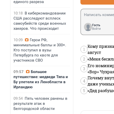
единого разреза
10:18
В киберкомандовании
США расследуют всплеск
самоубийств среди военных
Гость
хакеров. Что происходит
Войти
10:09
Герои РФ,
минимальные баллы и 300+.
Кому призна
1
Кто поступил в вузы
август
Петербурга по квоте для
2
«Меня бесил
участников СВО
Его номинир
3
«Вор» Чухра
09:57
Большое
путешествие: медведи Тяпа и
Почему внут
4
Бу улетели из Ленобласти в
даже учены
Ирландию
5
«Дед разбуш
09:54
Пять человек ранены в
результате атак в
Белгородской области