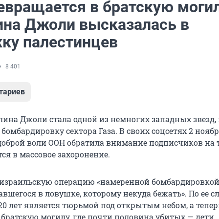
евращается в братскую могил
на Джоли высказалась в
ку палестинцев
8 401
тариев
ина Джоли стала одной из немногих западных звезд, 
бомбардировку сектора Газа. В своих соцсетях 2 нояб
оброй воли ООН обратила внимание подписчиков на т
ся в массовое захоронение.
 израильскую операцию «намеренной бомбардировко
авшегося в ловушке, которому некуда бежать». По ее с
20 лет является тюрьмой под открытым небом, а тепер
 братскую могилу, где почти половина убитых — дети.