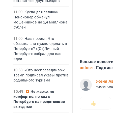
оставят без двух съездов
11:09
Кукла для селянки.
Пенсионер обманул
мошенников на 2,4 миллиона
рублей
11:00
Наш проект: Что
обязательно нужно сделать в
Петербурге? «(От)Личный
Петербург» собрал для вас
идеи
Больше новост
online»
. Подпис
10:58
«Это несправедливо»:
Трамп подписал указы против
родильного туризма
Женя А
корреспонд
10:49
Не жарко, но
комфортно: погода в
Петербурге на предстоящие
0
выходные