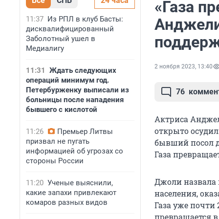
Все
СПБ
24 часа
«Газа пр
11:37
Из РПЛ в клуб Басты:
Анджели
дисквалифицированный
поддерж
Заболотный ушел в
Медиалигу
2 ноября 2023, 13:40
11:31
Ждать следующих
операций минимум год.
Петербурженку выписали из
76
коммен
больницы после нападения
бывшего с кислотой
Актриса Анджел
открыто осудил 
11:26
Премьер Литвы
призвал не пугать
бывший посол д
информацией об угрозах со
Газа превращает
стороны России
Джоли назвала
11:20
Ученые выяснили,
какие запахи привлекают
населения, оказ
комаров разных видов
Газа уже почти 
превращается в