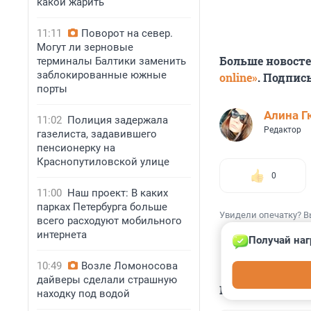
какой жарить
11:11
Поворот на север.
Могут ли зерновые
Больше новост
терминалы Балтики заменить
заблокированные южные
online»
. Подпис
порты
Алина Г
11:02
Полиция задержала
Редактор
газелиста, задавившего
пенсионерку на
Краснопутиловской улице
0
11:00
Наш проект: В каких
парках Петербурга больше
Увидели опечатку? В
всего расходуют мобильного
интернета
Получай наг
10:49
Возле Ломоносова
дайверы сделали страшную
КОММЕНТАР
находку под водой