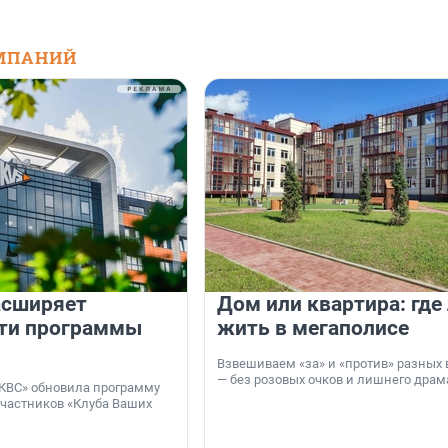
МПАНИЙ
асширяет
Дом или квартира: где
ти программы
жить в мегаполисе
Взвешиваем «за» и «против» разных 
— без розовых очков и лишнего драм
КВС» обновила программу
участников «Клуба Ваших