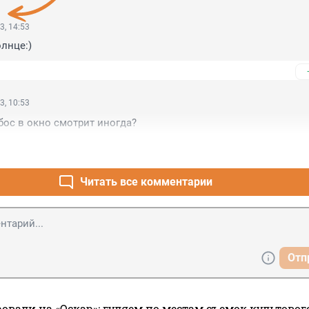
3, 14:53
лнце:)
3, 10:53
обос в окно смотрит иногда?
Читать все комментарии
Отп
овали на «Оскар»: гуляем по местам съемок культово