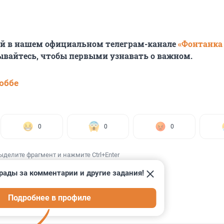
ей в нашем официальном телеграм-канале
«Фонтанка
ывайтесь, чтобы первыми узнавать о важном.
юббе
0
0
0
ыделите фрагмент и нажмите Ctrl+Enter
рады за комментарии и другие задания!
Подробнее в профиле
ИИ
11