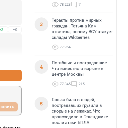
78 223
7
Теракты против мирных
3
граждан. Татьяна Ким
+2
–0
ответила, почему ВСУ атакует
склады Wildberries
77 954
+1
–0
Погибшие и пострадавшие.
4
Что известно о взрыве в
центре Москвы
77 345
215
Галька била в людей,
5
пострадавших грузили в
равить
скорые на лежаках. Что
происходило в Геленджике
после атаки БПЛА
го фильма