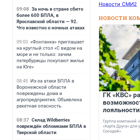
Новости СМИ2
09:08
За ночь в стране сбито
более 600 БПЛА, в
НОВОСТИ КО
Ярославской области — 92.
Что известно о ночных атаках
09:03
«Фонтанка» приглашает
на круглый стол «С видом на
море и не только: зачем
петербуржцы покупают жилье
на Юге»
08:45
Из-за атаки БПЛА в
Воронежской области
повреждены дома и
ГК «КВС» р
агропредприятия. Объявлена
возможнос
ракетная опасность
лояльности
08:37
Склад Wildberries
Группа компаний «
повреждён обломками БПЛА в
«Карта Друга» для 
Соседей».
Тверской области