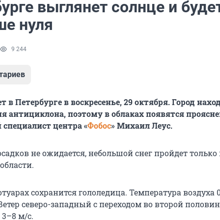
урге выглянет солнце и буде
ше нуля
9 244
тариев
 в Петербурге в воскресенье, 29 октября. Город нахо
я антициклона, поэтому в облаках появятся проясне
специалист центра «
Фобос
» Михаил Леус.
садков не ожидается, небольшой снег пройдет только 
области.
отуарах сохранится гололедица. Температура воздуха 0
 Ветер северо-западный с переходом во второй половин
3–8 м/с.