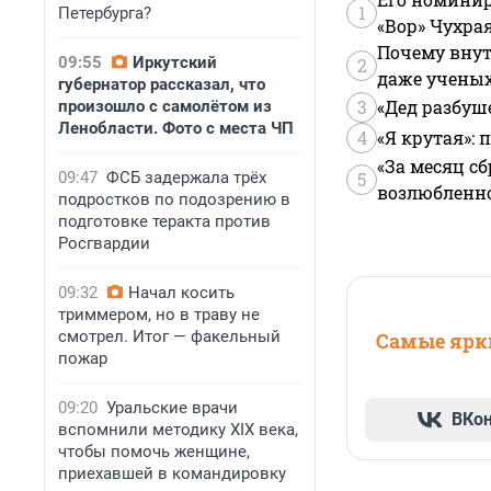
1
Петербурга?
«Вор» Чухра
Почему внут
09:55
Иркутский
2
даже учены
губернатор рассказал, что
3
«Дед разбуш
произошло с самолётом из
Ленобласти. Фото с места ЧП
4
«Я крутая»:
«За месяц сб
09:47
ФСБ задержала трёх
5
возлюбленной
подростков по подозрению в
подготовке теракта против
Росгвардии
09:32
Начал косить
триммером, но в траву не
смотрел. Итог — факельный
Самые ярки
пожар
09:20
Уральские врачи
ВКо
вспомнили методику XIX века,
чтобы помочь женщине,
приехавшей в командировку