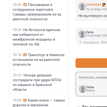
10:36
Пассажиров и
274963524
сотрудников аэропорта
29 октября 202
Самары эвакуировали из-за
Не выглянуло со
ракетной опасности
10:29
Не ботоксом единым:
Гость
как избавиться от
29 октября 202
межбровной морщины и
-2, пасмурно. Ф
заломов на лбу
10:18
Транспорт в Ижевске
остановили из-за ракетной
опасности
10:10
Четыре девушки
пострадали при ударе БПЛА
по машине в Брянской
Гость
области
Войти
10:03
Какие книги — самые
дорогие в магазинах
Его номинир