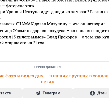
я — фоторепортаж
ри Урана и Нептуна идут дожди из алмазов? Разгадка
х
евался»: SHAMAN довел Мизулину — что он натворил
 певица Жасмин здорово похудела — как она выглядит 
росил 15 килограммов»: Влад Прохоров — о том, как худе
 старше его на 21 год
ПРИСОЕДИНИТЬСЯ
е фото и видео дня — в наших группах в социа
сетях
нтакте
Телеграм
Дзен