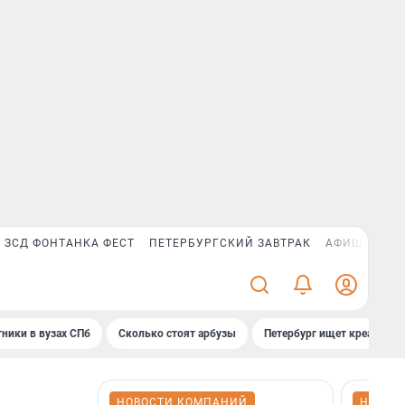
ЗСД ФОНТАНКА ФЕСТ
ПЕТЕРБУРГСКИЙ ЗАВТРАК
АФИША PLUS
ники в вузах СПб
Сколько стоят арбузы
Петербург ищет креатив
НОВОСТИ КОМПАНИЙ
НОВОС