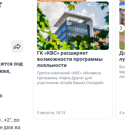
т
ГК «КВС» расширяет
Дом ил
возможности программы
лучше 
дится под
лояльности
Взвешива
ния,
варианто
Группа компаний «КВС» обновила
лишнего 
программу «Карта Друга» для
участников «Клуба Ваших Соседей».
в
5 августа, 18:13
5 августа,
…+2°, по
е дня на