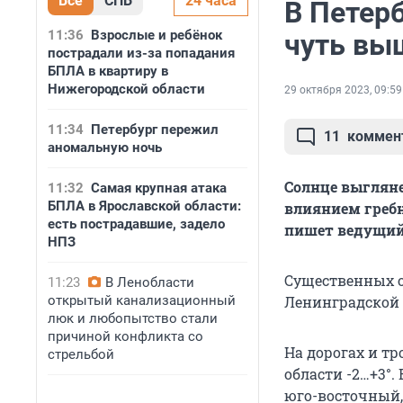
Все
СПБ
24 часа
В Петерб
11:36
Взрослые и ребёнок
чуть вы
пострадали из-за попадания
БПЛА в квартиру в
Нижегородской области
29 октября 2023, 09:59
11:34
Петербург пережил
11
коммен
аномальную ночь
Солнце выглянет
11:32
Самая крупная атака
БПЛА в Ярославской области:
влиянием гребн
есть пострадавшие, задело
пишет ведущий 
НПЗ
Существенных о
11:23
В Ленобласти
открытый канализационный
Ленинградской 
люк и любопытство стали
причиной конфликта со
На дорогах и тр
стрельбой
области -2…+3°.
юго-восточный, 