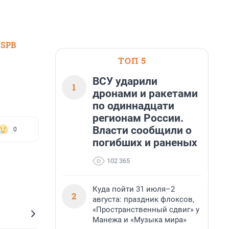
 SPB
ТОП 5
ВСУ ударили
1
дронами и ракетами
по одиннадцати
регионам России.
Власти сообщили о
0
погибших и раненых
102 365
Куда пойти 31 июля–2
2
августа: праздник флоксов,
«Пространственный сдвиг» у
Манежа и «Музыка мира»