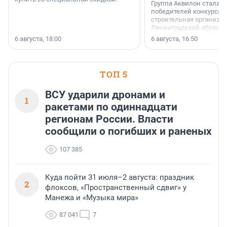
Группа Аквилон стала 
победителей конкурса 
строительная организа
Ленинградской области 
номинации «Самый
6 августа, 18:00
6 августа, 16:50
клиентоориентированн
застройщик Ленинград
области».
ТОП 5
ВСУ ударили дронами и
1
ракетами по одиннадцати
регионам России. Власти
сообщили о погибших и раненых
107 385
Куда пойти 31 июля–2 августа: праздник
2
флоксов, «Пространственный сдвиг» у
Манежа и «Музыка мира»
87 041
7