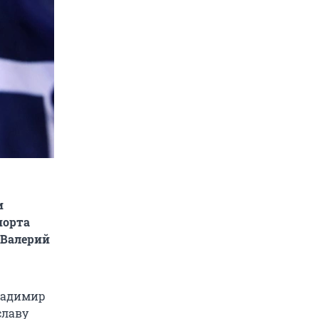
и
порта
 Валерий
Владимир
славу