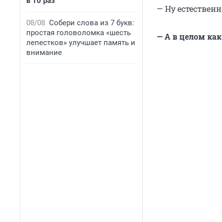
в 10 раз
— Ну естественн
08/08
Собери слова из 7 букв:
простая головоломка «шесть
— А в целом как
лепестков» улучшает память и
внимание