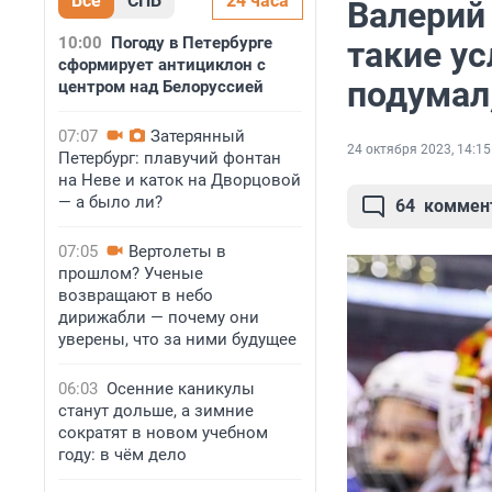
Все
СПБ
24 часа
Валерий
10:00
Погоду в Петербурге
такие ус
сформирует антициклон с
подумал,
центром над Белоруссией
07:07
Затерянный
24 октября 2023, 14:15
Петербург: плавучий фонтан
на Неве и каток на Дворцовой
— а было ли?
64
коммен
07:05
Вертолеты в
прошлом? Ученые
возвращают в небо
дирижабли — почему они
уверены, что за ними будущее
06:03
Осенние каникулы
станут дольше, а зимние
сократят в новом учебном
году: в чём дело