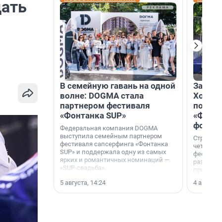
дать
В семейную гавань на одной
Зажгли
волне: DOGMA стала
Холдин
партнером фестиваля
посети
«Фонтанка SUP»
«Фонта
фотоз
Федеральная компания DOGMA
выступила семейным партнером
Строител
фестиваля сапсерфинга «Фонтанка
четверты
SUP» и поддержала одну из самых
фестивал
ярких и романтичных номинаций —
раз комп
«SUP-свадьба».
привезти
и подари
5 августа, 14:24
4 августа,
посетите
необычно