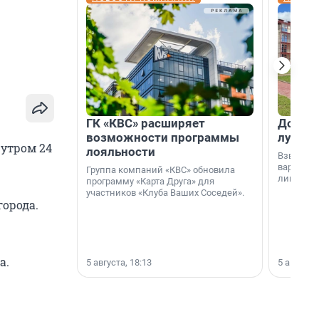
ГК «КВС» расширяет
Дом ил
возможности программы
лучше 
 утром 24
лояльности
Взвешива
варианто
Группа компаний «КВС» обновила
лишнего 
программу «Карта Друга» для
участников «Клуба Ваших Соседей».
города.
а.
5 августа, 18:13
5 августа,