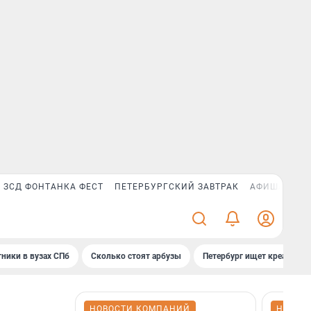
ЗСД ФОНТАНКА ФЕСТ
ПЕТЕРБУРГСКИЙ ЗАВТРАК
АФИША PLUS
ники в вузах СПб
Сколько стоят арбузы
Петербург ищет креатив
НОВОСТИ КОМПАНИЙ
НОВОС