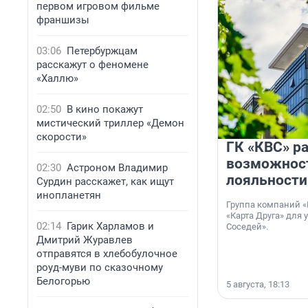
первом игровом фильме
франшизы
03:06
Петербуржцам
расскажут о феномене
«Халлю»
02:50
В кино покажут
мистический триллер «Демон
скорости»
ГК «КВС» р
возможнос
02:30
Астроном Владимир
лояльности
Сурдин расскажет, как ищут
инопланетян
Группа компаний «
«Карта Друга» для 
02:14
Гарик Харламов и
Соседей».
Дмитрий Журавлев
отправятся в хлебобулочное
роуд-муви по сказочному
Белогорью
5 августа, 18:13