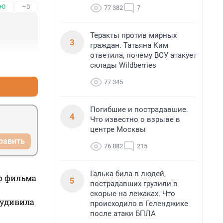
+0
–0
77 382
7
Теракты против мирных
3
граждан. Татьяна Ким
ответила, почему ВСУ атакует
+1
–1
склады Wildberries
77 345
Погибшие и пострадавшие.
4
Что известно о взрыве в
центре Москвы
равить
76 882
215
Галька била в людей,
го фильма
5
пострадавших грузили в
скорые на лежаках. Что
 удивила
происходило в Геленджике
после атаки БПЛА