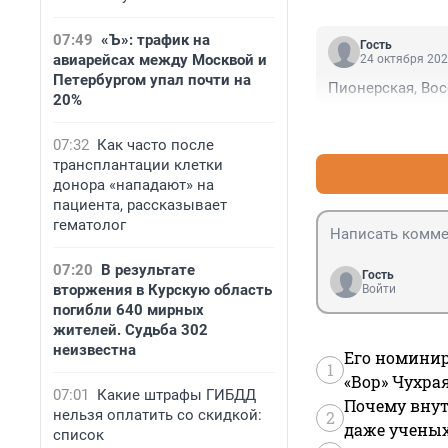
07:49
«Ъ»: трафик на
Гость
авиарейсах между Москвой и
24 октября 202
Петербургом упал почти на
Пионерская, Вос
20%
07:32
Как часто после
трансплантации клетки
донора «нападают» на
пациента, рассказывает
гематолог
07:20
В результате
Гость
вторжения в Курскую область
Войти
погибли 640 мирных
жителей. Судьба 302
неизвестна
Его номинир
1
«Вор» Чухра
07:01
Какие штрафы ГИБДД
Почему внут
нельзя оплатить со скидкой:
2
даже учены
список