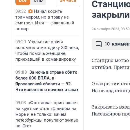
Все
СПБ
24 часа
Станцию
09:32
Начал косить
закрыли
триммером, но в траву не
смотрел. Итог — факельный
пожар
24 октября 2023, 08:59
09:20
Уральские врачи
10
коммен
вспомнили методику XIX века,
чтобы помочь женщине,
приехавшей в командировку
Станцию метро 
октября. Причи
09:08
За ночь в стране сбито
более 600 БПЛА, в
О закрытии ста
Ярославской области — 92.
Что известно о ночных атаках
На выход станц
09:03
«Фонтанка» приглашает
Закрывать вход
на круглый стол «С видом на
Пассажиров про
море и не только: зачем
петербуржцы покупают жилье
на Юге»