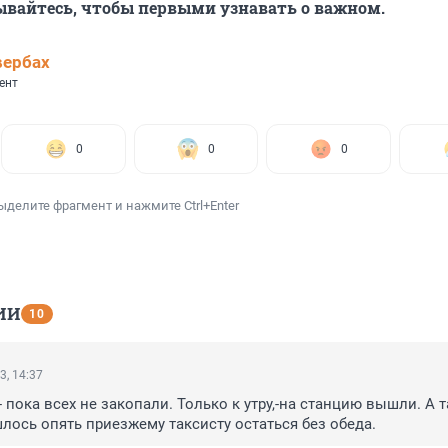
ывайтесь, чтобы первыми узнавать о важном.
вербах
ент
0
0
0
ыделите фрагмент и нажмите Ctrl+Enter
ИИ
10
3, 14:37
- пока всех не закопали. Только к утру,-на станцию вышли. А т
ось опять приезжему таксисту остаться без обеда.