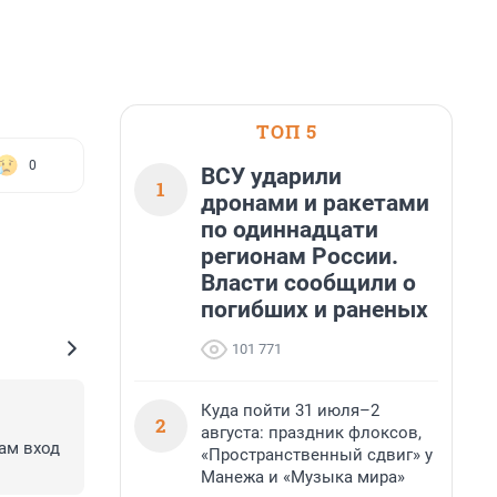
ТОП 5
0
ВСУ ударили
1
дронами и ракетами
по одиннадцати
регионам России.
Власти сообщили о
погибших и раненых
101 771
Куда пойти 31 июля–2
2
августа: праздник флоксов,
ам вход 
«Пространственный сдвиг» у
Манежа и «Музыка мира»