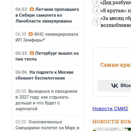
3
«Дед разбуш
06:52
Летчики пропавшего
4
«Я крутая»:
в Сибири самолета из
«За месяц сб
Ленобласти эвакуированы
5
возлюбленной
06:39
ФНС ликвидировала
ИП Земфиры*
06:25
Петербург вышел на
пик тепла
Самые ярки
06:06
На подлете к Москве
сбивают беспилотники
ВКо
06:05
Выходные и праздники
в 2027 году: как отдыхать
дольше и что будет с
Новости СМИ2
зарплатой
НОВОСТИ КО
03:20
Очеловеченные
Смешарики полетят на Марс в