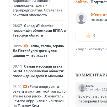
Воронежской области
online»
. Подпис
повреждены дома и
агропредприятия. Объявлена
Женя А
ракетная опасность
корреспонд
08:37
Склад Wildberries
повреждён обломками БПЛА в
Тверской области
0
08:25
Тепло, тепло, горячо.
Увидели опечатку? В
До Петербурга дотянулся
циклон — что ждать
08:11
Самая массовая атака
БПЛА в Ярославской области:
КОММЕНТАР
повреждены дома и машины
08:00
«Если сверху летит
Гость
24 октября 202
ракета и сжигает мой товар, то
это не мой риск». Основатель
Всю ночь в лесу,
Levrana обрушился с критикой
перекрыли.Пришл
на Татьяну Ким