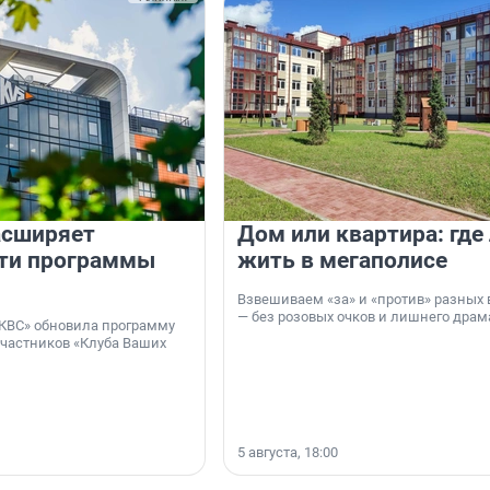
асширяет
Дом или квартира: где
ти программы
жить в мегаполисе
Взвешиваем «за» и «против» разных 
— без розовых очков и лишнего драм
КВС» обновила программу
участников «Клуба Ваших
5 августа, 18:00