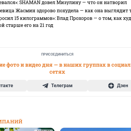
евался»: SHAMAN довел Мизулину — что он натворил
 певица Жасмин здорово похудела — как она выглядит 
росил 15 килограммов»: Влад Прохоров — о том, как худе
 старше его на 21 год
ПРИСОЕДИНИТЬСЯ
е фото и видео дня — в наших группах в социа
сетях
нтакте
Телеграм
Дзен
МПАНИЙ