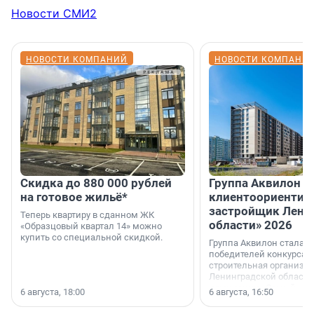
Новости СМИ2
НОВОСТИ КОМПАНИЙ
НОВОСТИ КОМПАНИ
Скидка до 880 000 рублей
Группа Аквилон 
на готовое жильё*
клиентоориентир
застройщик Лени
Теперь квартиру в сданном ЖК
области» 2026
«Образцовый квартал 14» можно
купить со специальной скидкой.
Группа Аквилон стала 
победителей конкурса 
строительная организа
Ленинградской области 
номинации «Самый
6 августа, 18:00
6 августа, 16:50
клиентоориентированн
застройщик Ленинград