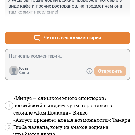
Лучше бы тошниловки всякие проверяли которые в 
виде кафе и прочих рэсторанов, на предмет чем они 
там кормят население!
+0
–0
Читать все комментарии
Гость
Отправить
Войти
«Минус — слишком много спойлеров»:
1
российский ниндзя-скульптор снялся в
сериале «Дом Дракона». Видео
«Август принесет новые возможности»: Тамара
2
Глоба назвала, кому из знаков зодиака
улыбнется удача