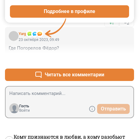
продолжился в удар в челюсть. Журналисты как 
Подробнее в профиле
всегда не договаривают, ради хайпа... Позор таким 
журналистам ..
+1
–2
Yarg
23 октября 2023, 09:49
Где Погорелов Фёдор?
+1
–0
Читать все комментарии
Гость
Отправить
Войти
Кому признаются в любви, а кому разобьют