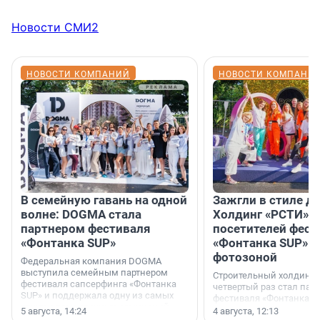
Новости СМИ2
НОВОСТИ КОМПАНИЙ
НОВОСТИ КОМПАНИ
В семейную гавань на одной
Зажгли в стиле ди
волне: DOGMA стала
Холдинг «РСТИ» 
партнером фестиваля
посетителей фест
«Фонтанка SUP»
«Фонтанка SUP» я
фотозоной
Федеральная компания DOGMA
выступила семейным партнером
Строительный холдинг 
фестиваля сапсерфинга «Фонтанка
четвертый раз стал пар
SUP» и поддержала одну из самых
фестиваля «Фонтанка S
ярких и романтичных номинаций —
раз компания стремится
5 августа, 14:24
4 августа, 12:13
«SUP-свадьба».