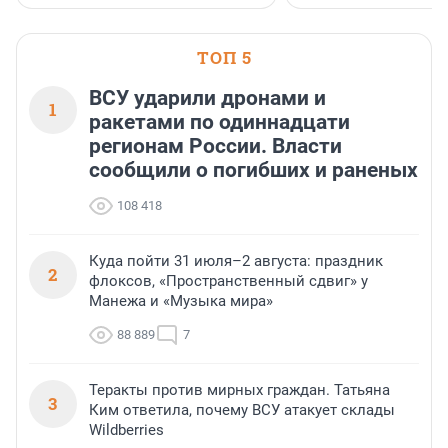
привезти корпоративну
и подарить настоящий 
посетителям фестиваля
необычной фотозоне.
ТОП 5
ВСУ ударили дронами и
1
ракетами по одиннадцати
регионам России. Власти
сообщили о погибших и раненых
108 418
Куда пойти 31 июля–2 августа: праздник
2
флоксов, «Пространственный сдвиг» у
Манежа и «Музыка мира»
88 889
7
Теракты против мирных граждан. Татьяна
3
Ким ответила, почему ВСУ атакует склады
Wildberries