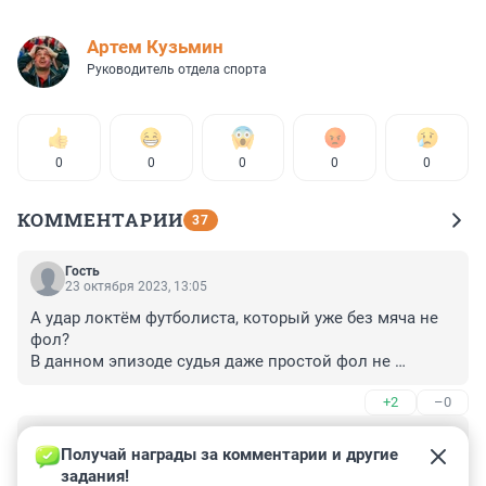
Артем Кузьмин
Руководитель отдела спорта
0
0
0
0
0
КОММЕНТАРИИ
37
Гость
23 октября 2023, 13:05
А удар локтëм футболиста, который уже без мяча не 
фол? 

В данном эпизоде судья даже простой фол не 
усмотрел, не то что карточку....
+2
–0
Гость
23 октября 2023, 11:27
Получай награды за комментарии и другие 
задания!
Я увидел удар в плечо, который по касательной 