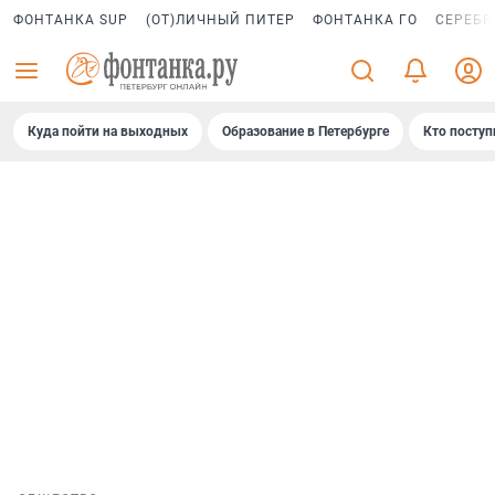
ФОНТАНКА SUP
(ОТ)ЛИЧНЫЙ ПИТЕР
ФОНТАНКА ГО
СЕРЕБР
Куда пойти на выходных
Образование в Петербурге
Кто поступ