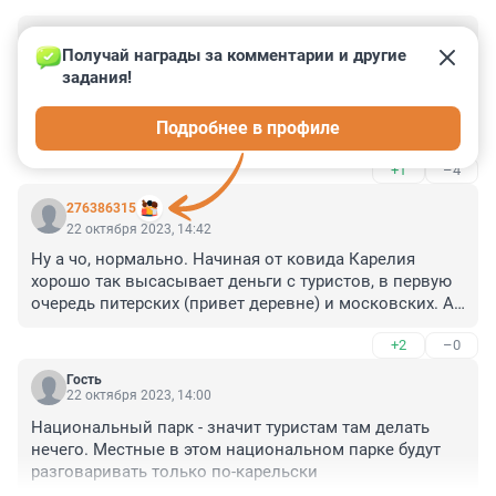
Гость
22 октября 2023, 15:16
Получай награды за комментарии и другие 
задания!
Был там в прошлом году на экскурсии. Экскурсовод 
из карел весьма не лестно, на сколько это было 
Подробнее в профиле
возможно, отзывалась об их жизни в России после 
1991 года. Причина одна - резкое падение уровня 
+1
–4
жизни, и до того не высокого, в связи с закрытием 
предприятий в республике. Думаю результаты 
276386315
референдума не были бы однозначными. А геноцид 
22 октября 2023, 14:42
их народа и финские концлагеря она всячески 
Ну а чо, нормально. Начиная от ковида Карелия 
отрицает.
хорошо так высасывает деньги с туристов, в первую 
очередь питерских (привет деревне) и московских. А 
мест, куда везут, не так много - Рускеала, 
+2
–0
Петрозаводск с окрестностями, на одну поездку 
хватит. Еще места притяжения денег нужно открыть.
Гость
22 октября 2023, 14:00
Национальный парк - значит туристам там делать 
нечего. Местные в этом национальном парке будут 
разговаривать только по-карельски