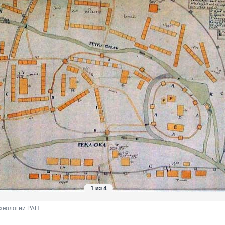
1 из 4
рхеологии РАН