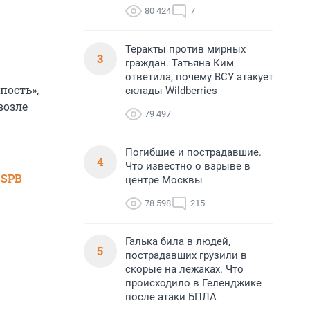
80 424
7
Теракты против мирных
3
граждан. Татьяна Ким
ответила, почему ВСУ атакует
пость»,
склады Wildberries
возле
79 497
Погибшие и пострадавшие.
4
Что известно о взрыве в
 SPB
центре Москвы
78 598
215
Галька била в людей,
5
пострадавших грузили в
скорые на лежаках. Что
происходило в Геленджике
после атаки БПЛА