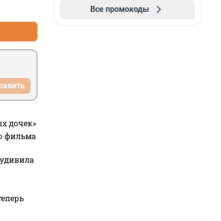
+0
–0
Все промокоды
равить
ых дочек»
го фильма
 удивила
теперь