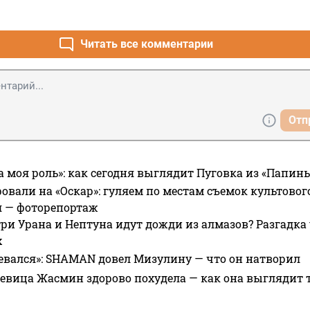
Читать все комментарии
Отп
а моя роль»: как сегодня выглядит Пуговка из «Папин
овали на «Оскар»: гуляем по местам съемок культово
я — фоторепортаж
ри Урана и Нептуна идут дожди из алмазов? Разгадка
х
евался»: SHAMAN довел Мизулину — что он натворил
 певица Жасмин здорово похудела — как она выглядит 