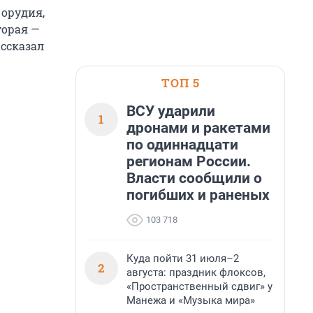
 орудия,
торая —
ассказал
ТОП 5
ВСУ ударили
1
дронами и ракетами
по одиннадцати
регионам России.
Власти сообщили о
погибших и раненых
103 718
Куда пойти 31 июля–2
2
августа: праздник флоксов,
«Пространственный сдвиг» у
Манежа и «Музыка мира»