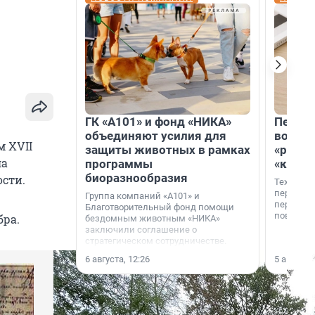
ГК «А101» и фонд «НИКА»
Петер
объединяют усилия для
возвр
м XVII
защиты животных в рамках
«раскл
ла
программы
«книж
биоразнообразия
сти.
Технолог
перестае
Группа компаний «А101» и
переходи
Благотворительный фонд помощи
повседне
бра.
бездомным животным «НИКА»
заключили соглашение о
стратегическом сотрудничестве.
6 августа, 12:26
5 августа,