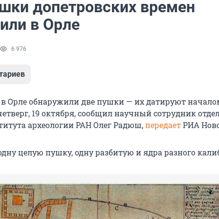
ушки допетровских времен
или в Орле
6 976
тариев
к в Орле обнаружили две пушки — их датируют начало
 четверг, 19 октября, сообщил научный сотрудник отде
титута археологии РАН Олег Радюш,
передает
РИА Ново
дну целую пушку, одну разбитую и ядра разного кали