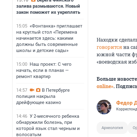
15:10
Берега Финского
залива размываются. Новый
закон поможет их укреплять
15:05
«Фонтанка» приглашает
на круглый стол «Перемена
начинается здесь: какими
Находки сделал
должны быть современные
говорится
на с
школы и детские сады»
южной части фун
«воеводская изб
15:00
Наш проект: С чего
начать, если в планах —
ремонт квартир
Больше новост
online»
. Подпис
14:57
В Петербурге
полиция накрыла
дрейфующее казино
Федор 
Корреспонд
14:46
У 2-месячного ребенка
обнаружили болезнь, при
Археология
О
которой язык стал черным и
волосатым