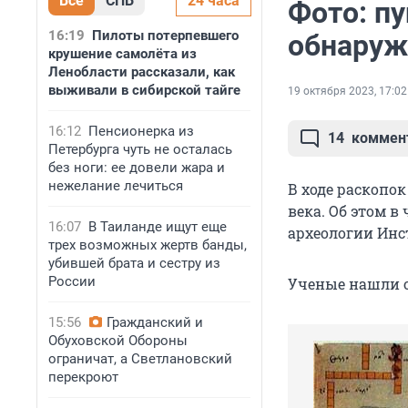
Все
СПБ
24 часа
Фото: п
16:19
Пилоты потерпевшего
обнаруж
крушение самолёта из
Ленобласти рассказали, как
выживали в сибирской тайге
19 октября 2023, 17:02
16:12
Пенсионерка из
14
коммен
Петербурга чуть не осталась
без ноги: ее довели жара и
нежелание лечиться
В ходе раскопо
века. Об этом в
16:07
В Таиланде ищут еще
археологии Инс
трех возможных жертв банды,
убившей брата и сестру из
России
Ученые нашли о
15:56
Гражданский и
Обуховской Обороны
ограничат, а Светлановский
перекроют