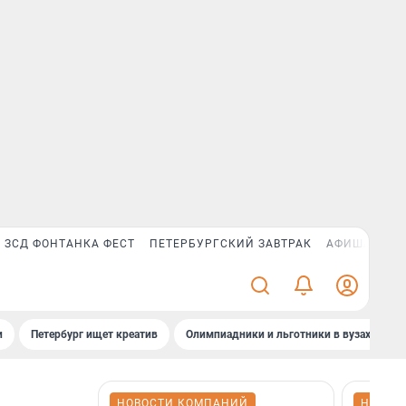
ЗСД ФОНТАНКА ФЕСТ
ПЕТЕРБУРГСКИЙ ЗАВТРАК
АФИША PLUS
и
Петербург ищет креатив
Олимпиадники и льготники в вузах СПб
НОВОСТИ КОМПАНИЙ
НОВОС