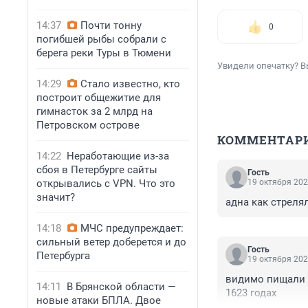
14:37
Почти тонну
0
погибшей рыбы собрали с
берега реки Туры в Тюмени
Увидели опечатку? В
14:29
Стало известно, кто
построит общежитие для
гимнасток за 2 млрд на
Петровском острове
КОММЕНТАР
14:22
Неработающие из-за
сбоя в Петербурге сайты
Гость
открывались с VPN. Что это
19 октября 202
значит?
адна как стреля
14:18
МЧС предупреждает:
сильный ветер доберется и до
Гость
Петербурга
19 октября 202
видимо пищали 
14:11
В Брянской области —
1623 годах
новые атаки БПЛА. Двое