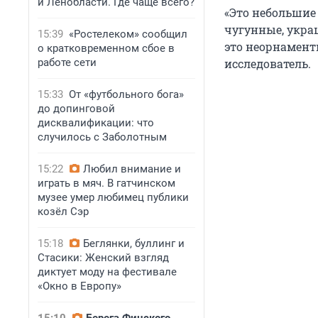
и Ленобласти. Где чаще всего?
«Это небольшие
чугунные, укра
15:39
«Ростелеком» сообщил
это неорнамент
о кратковременном сбое в
работе сети
исследователь.
15:33
От «футбольного бога»
до допинговой
дисквалификации: что
случилось с Заболотным
15:22
Любил внимание и
играть в мяч. В гатчинском
музее умер любимец публики
козёл Сэр
15:18
Беглянки, буллинг и
Стасики: Женский взгляд
диктует моду на фестивале
«Окно в Европу»