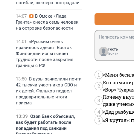
погибли, шестеро пострадали
14:07
В Омске «Лада
Гранта» снесла семь человек
на островке безопасности
14:01
«Русским очень
нравилось здесь». Восток
Гость
Финляндии испытывает
Войти
трудности после закрытия
границы с РФ
1
«Меня бесил
13:50
В вузы зачислили почти
Его номинир
42 тысячи участников СВО и
2
«Вор» Чухра
их детей. Фальков подвел
Почему внут
предварительные итоги
3
приема
даже учены
4
«Дед разбуш
13:39
Ozon Банк объяснил,
5
«Я крутая»:
как будет работать после
попадания под санкции