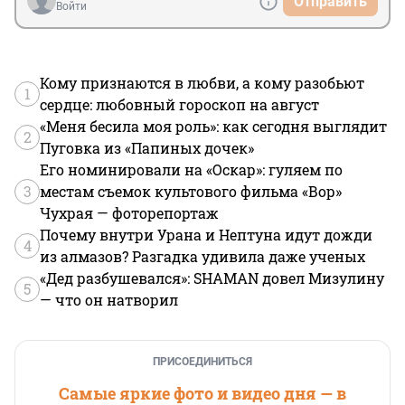
Отправить
Войти
Кому признаются в любви, а кому разобьют
1
сердце: любовный гороскоп на август
«Меня бесила моя роль»: как сегодня выглядит
2
Пуговка из «Папиных дочек»
Его номинировали на «Оскар»: гуляем по
3
местам съемок культового фильма «Вор»
Чухрая — фоторепортаж
Почему внутри Урана и Нептуна идут дожди
4
из алмазов? Разгадка удивила даже ученых
«Дед разбушевался»: SHAMAN довел Мизулину
5
— что он натворил
ПРИСОЕДИНИТЬСЯ
Самые яркие фото и видео дня — в