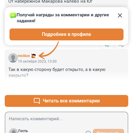
От набережной Макарова налево на Юг
+0
–0
Получай награды за комментарии и другие 
задания!
Гость
19 октября 2023, 13:47
Подробнее в профиле
Круто, но и на юго-западе нужны развязки
+0
–0
mol4un
19 октября 2023, 13:00
Так в какую сторону будет открыто, а в какую 
закрыто?
+0
–0
Читать все комментарии
Гость