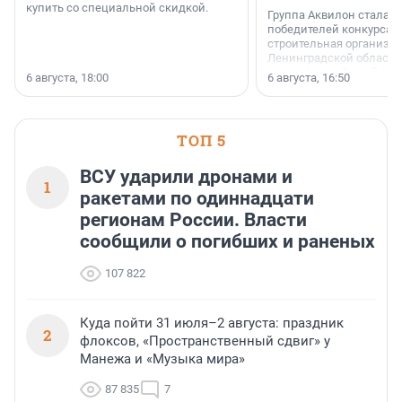
купить со специальной скидкой.
Группа Аквилон стала 
победителей конкурса 
строительная организа
Ленинградской области 
номинации «Самый
6 августа, 18:00
6 августа, 16:50
клиентоориентированн
застройщик Ленинград
области».
ТОП 5
ВСУ ударили дронами и
1
ракетами по одиннадцати
регионам России. Власти
сообщили о погибших и раненых
107 822
Куда пойти 31 июля–2 августа: праздник
2
флоксов, «Пространственный сдвиг» у
Манежа и «Музыка мира»
87 835
7