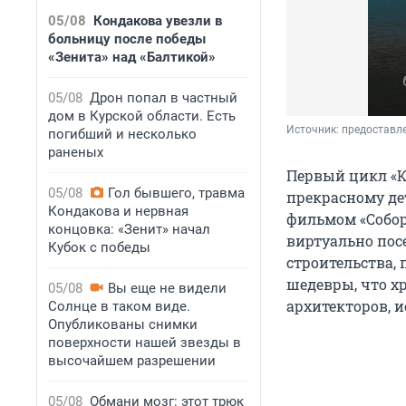
05/08
Кондакова увезли в
больницу после победы
«Зенита» над «Балтикой»
05/08
Дрон попал в частный
дом в Курской области. Есть
Источник: 
предоставл
погибший и несколько
раненых
Первый цикл «К
05/08
Гол бывшего, травма
прекрасному де
Кондакова и нервная
фильмом «Собор
концовка: «Зенит» начал
виртуально пос
Кубок с победы
строительства,
шедевры, что х
05/08
Вы еще не видели
архитекторов, и
Солнце в таком виде.
Опубликованы снимки
поверхности нашей звезды в
высочайшем разрешении
05/08
Обмани мозг: этот трюк