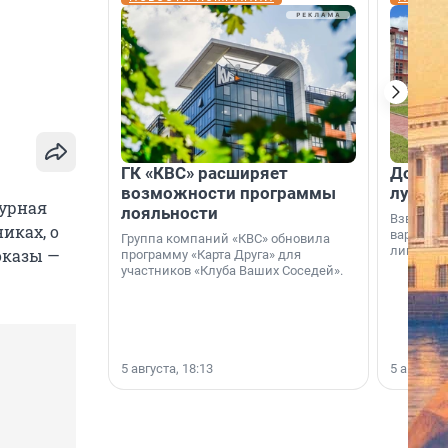
ГК «КВС» расширяет
Дом ил
возможности программы
лучше 
турная
лояльности
Взвешива
иках, о
варианто
Группа компаний «КВС» обновила
лишнего 
оказы —
программу «Карта Друга» для
участников «Клуба Ваших Соседей».
5 августа, 18:13
5 августа,