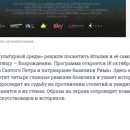
ено организаторами
ультурной среды» решили посвятить Италии и её сам
тищу — Возрождению. Программа откроется 18 октябр
 Святого Петра и патриаршие базилики Рима». Здесь 
етит четыре главные римские базилики и узнает исто
 проследит их судьбу на протяжении столетий и увиди
ранятся в их стенах. Образы на экране сопроводят ко
скусствоведов и историков.