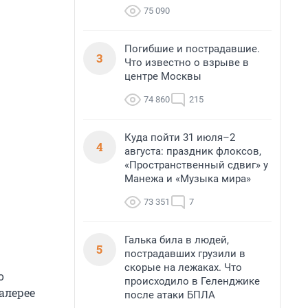
75 090
Погибшие и пострадавшие.
3
Что известно о взрыве в
центре Москвы
74 860
215
Куда пойти 31 июля–2
4
августа: праздник флоксов,
«Пространственный сдвиг» у
Манежа и «Музыка мира»
73 351
7
Галька била в людей,
5
пострадавших грузили в
скорые на лежаках. Что
о
происходило в Геленджике
алерее
после атаки БПЛА