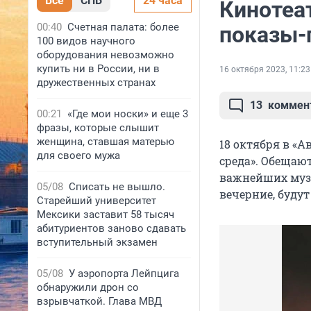
Все
СПБ
24 часа
Кинотеа
00:40
Счетная палата: более
показы-
100 видов научного
оборудования невозможно
купить ни в России, ни в
16 октября 2023, 11:23
дружественных странах
13
коммен
00:21
«Где мои носки» и еще 3
фразы, которые слышит
женщина, ставшая матерью
18 октября в «
для своего мужа
среда». Обещаю
важнейших музе
05/08
Списать не вышло.
вечерние, будут
Старейший университет
Мексики заставит 58 тысяч
абитуриентов заново сдавать
вступительный экзамен
05/08
У аэропорта Лейпцига
обнаружили дрон со
взрывчаткой. Глава МВД