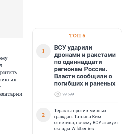
ТОП 5
ВСУ ударили
1
дронами и ракетами
ому
по одиннадцати
я
регионам России.
зритель
Власти сообщили о
рию их
погибших и раненых
т
мментарии
99 699
Теракты против мирных
2
граждан. Татьяна Ким
ответила, почему ВСУ атакует
склады Wildberries