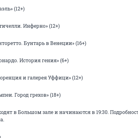
эль» (12+)
тичелли. Инферно» (12+)
нторетто. Бунтарь в Венеции» (16+)
онардо. История гения» (6+)
оренция и галерея Уффици» (12+)
пеи. Город грехов» (18+)
одят в Большом зале и начинаются в 19:30. Подробнос
а.
в