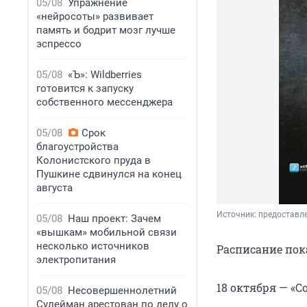
05/08
Упражнение
«нейросоты» развивает
память и бодрит мозг лучше
эспрессо
05/08
«Ъ»: Wildberries
готовится к запуску
собственного мессенджера
05/08
Срок
благоустройства
Колонистского пруда в
Пушкине сдвинулся на конец
августа
Источник: 
предоставл
05/08
Наш проект: Зачем
«вышкам» мобильной связи
несколько источников
Расписание пока
электропитания
18 октября — «С
05/08
Несовершеннолетний
Сулейман арестован по делу о