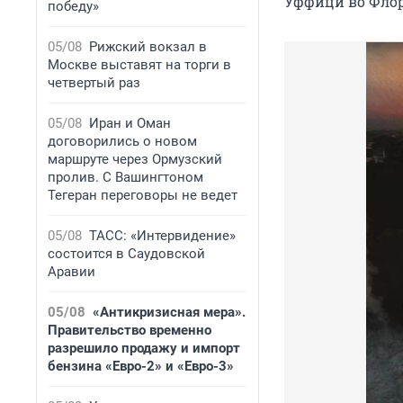
Уффици во Фло
победу»
05/08
Рижский вокзал в
Москве выставят на торги в
четвертый раз
05/08
Иран и Оман
договорились о новом
маршруте через Ормузский
пролив. С Вашингтоном
Тегеран переговоры не ведет
05/08
ТАСС: «Интервидение»
состоится в Саудовской
Аравии
05/08
«Антикризисная мера».
Правительство временно
разрешило продажу и импорт
бензина «Евро-2» и «Евро-3»