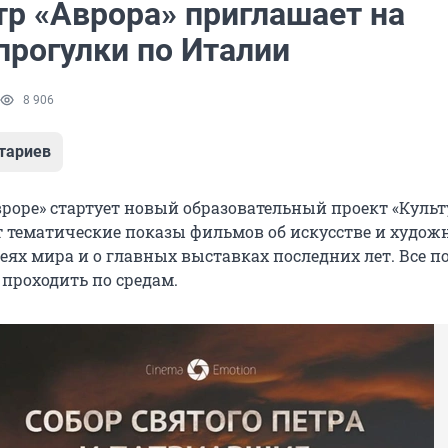
тр «Аврора» приглашает на
прогулки по Италии
8 906
тариев
Авроре» стартует новый образовательный проект «Куль
т тематические показы фильмов об искусстве и художн
ях мира и о главных выставках последних лет. Все п
 проходить по средам.