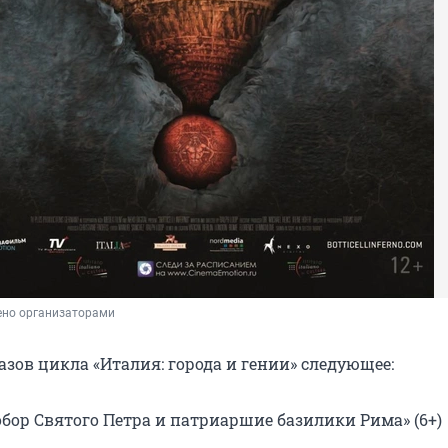
ено организаторами
зов цикла «Италия: города и гении» следующее:
обор Святого Петра и патриаршие базилики Рима» (6+)