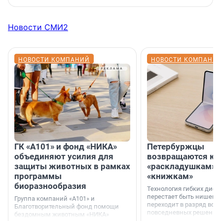
Новости СМИ2
НОВОСТИ КОМПАНИЙ
НОВОСТИ КОМПАНИ
ГК «А101» и фонд «НИКА»
Петербуржцы
объединяют усилия для
возвращаются к
защиты животных в рамках
«раскладушкам» 
программы
«книжкам»
биоразнообразия
Технология гибких дисп
перестает быть нишевы
Группа компаний «А101» и
переходит в разряд вос
Благотворительный фонд помощи
повседневных решений
бездомным животным «НИКА»