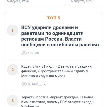
заключили соглашение о
6 августа, 12:26
5 августа, 13:56
стратегическом сотрудничестве.
ТОП 5
ВСУ ударили дронами и
1
ракетами по одиннадцати
регионам России. Власти
сообщили о погибших и раненых
105 589
Куда пойти 31 июля–2 августа: праздник
2
флоксов, «Пространственный сдвиг» у
Манежа и «Музыка мира»
83 613
7
Теракты против мирных граждан. Татьяна
3
Ким ответила, почему ВСУ атакует склады
Wildberries