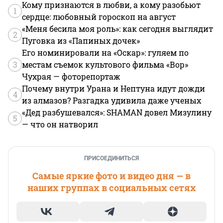
Кому признаются в любви, а кому разобьют
1
сердце: любовный гороскоп на август
«Меня бесила моя роль»: как сегодня выглядит
2
Пуговка из «Папиных дочек»
Его номинировали на «Оскар»: гуляем по
3
местам съемок культового фильма «Вор»
Чухрая — фоторепортаж
Почему внутри Урана и Нептуна идут дожди
4
из алмазов? Разгадка удивила даже ученых
«Дед разбушевался»: SHAMAN довел Мизулину
5
— что он натворил
ПРИСОЕДИНИТЬСЯ
Самые яркие фото и видео дня — в
наших группах в социальных сетях