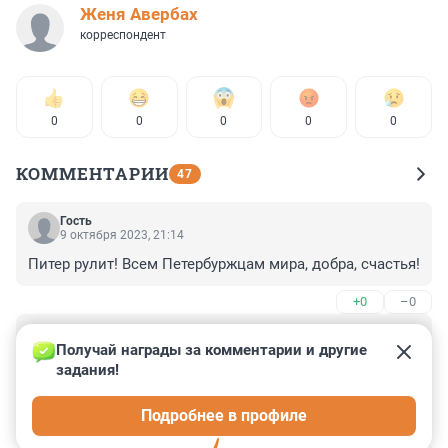
Женя Авербах
корреспондент
0
0
0
0
0
КОММЕНТАРИИ
47
Гость
9 октября 2023, 21:14
Питер рулит! Всем Петербуржцам мира, добра, счастья!
+0
–0
Гость
9 октября 2023, 21:12
Получай награды за комментарии и другие 
задания!
Да ладно покупаются места или нет? Главное , что не 
лошадь одержала победу , а очень симпатичная 
Подробнее в профиле
девушка, но не более ! Красоты неземной нет, 
обычная, но вполне милая, ах сколько же в России 