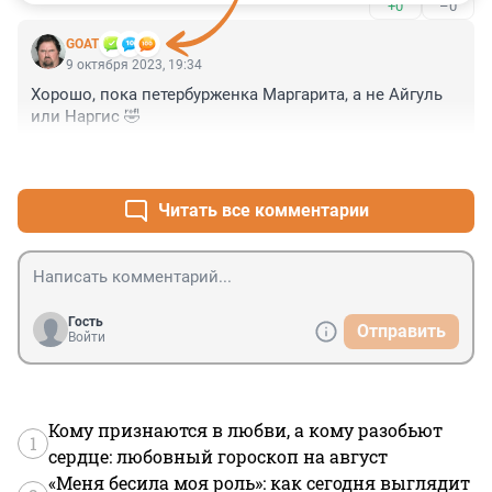
+0
–0
красавиц, жаль что не у всех есть возможность 
засветиться и блистать, но каждому свое. Здесь 
GOAT
реально, из имеющихся претенденток. , награда 
9 октября 2023, 19:34
нашла свою победительницу!
Хорошо, пока петербурженка Маргарита, а не Айгуль 
или Наргис 🤣
+1
–0
Читать все комментарии
Гость
Отправить
Войти
Кому признаются в любви, а кому разобьют
1
сердце: любовный гороскоп на август
«Меня бесила моя роль»: как сегодня выглядит