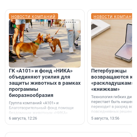
НОВОСТИ КОМПАНИЙ
НОВОСТИ КОМПАНИ
ГК «А101» и фонд «НИКА»
Петербуржцы
объединяют усилия для
возвращаются к
защиты животных в рамках
«раскладушкам» 
программы
«книжкам»
биоразнообразия
Технология гибких дисп
перестает быть нишевы
Группа компаний «А101» и
переходит в разряд вос
Благотворительный фонд помощи
повседневных решений
бездомным животным «НИКА»
заключили соглашение о
6 августа, 12:26
5 августа, 13:56
стратегическом сотрудничестве.