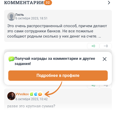
КОММЕНТАРИИ
32
Гость
6 октября 2023, 18:51
Это очень распространенный способ, причем делают 
это сами сотрудники банков. Не все пожилые 
сообщают родным сколько у них денег на счете. 
Раньше сберкнижки были, а теперь - ничего.
+0
–0
Гость
6 октября 2023, 11:44
Получай награды за комментарии и другие 
задания!
вот и вся ЭДО в гос-ве российском... когда ЗАГС, 
который выдаёт бумажку о смерти гражданина, не 
Подробнее в профиле
может отправить в единый реестр сведения о смерти, 
которые были бы доступны банкам, чтобы вовремя 
+0
–0
блокировать счета... потому что такого реестра никто 
не создал до сих пор, потому что мозгов нет, чтобы 
VVvolkov
придумать - как защищать средства умерших на 
6 октября 2023, 10:42
уровне гос-ва...
разве это крупная сумма?
+0
–0