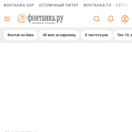
ФОНТАНКА SUP
(ОТ)ЛИЧНЫЙ ПИТЕР
ФОНТАНКА ГО
СЕРЕБР
Фонтан на Неве
40 млн за парковку
О чистоте рек
Топ-10, 