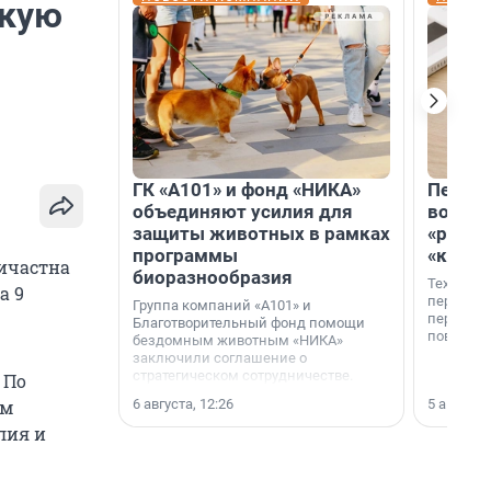
скую
ГК «А101» и фонд «НИКА»
Петер
объединяют усилия для
возвр
защиты животных в рамках
«раскл
программы
«книж
ричастна
биоразнообразия
Технолог
а 9
перестае
Группа компаний «А101» и
переходи
Благотворительный фонд помощи
повседне
бездомным животным «НИКА»
заключили соглашение о
стратегическом сотрудничестве.
 По
6 августа, 12:26
5 августа,
ом
лия и