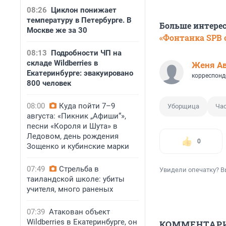
08:26
Циклон понижает
температуру в Петербурге. В
Больше интере
Москве же за 30
«Фонтанка SPB o
08:13
Подробности ЧП на
складе Wildberries в
Женя А
Екатеринбурге: эвакуировано
корреспонд
800 человек
08:00
Куда пойти 7–9
Уборщица
Ча
августа: «Пикник „Афиши“»,
песни «Короля и Шута» в
Ледовом, день рождения
0
Зощенко и кубинские марки
07:49
Стрельба в
Увидели опечатку? В
таиландской школе: убиты
учителя, много раненых
07:39
Атакован объект
Wildberries в Екатеринбурге, он
КОММЕНТАР