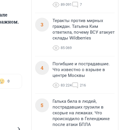
89 091
7
але
Теракты против мирных
 важном.
3
граждан. Татьяна Ким
ответила, почему ВСУ атакует
склады Wildberries
85 069
Погибшие и пострадавшие.
4
Что известно о взрыве в
центре Москвы
0
83 224
216
Галька била в людей,
5
пострадавших грузили в
скорые на лежаках. Что
происходило в Геленджике
после атаки БПЛА