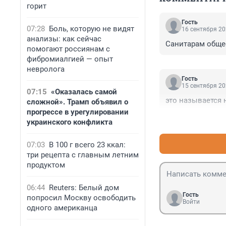
горит
Гость
07:28
Боль, которую не видят
16 сентября 20
анализы: как сейчас
Санитарам общес
помогают россиянам с
фибромиалгией — опыт
невролога
Гость
15 сентября 20
07:15
«Оказалась самой
это называется
сложной». Трамп объявил о
прогрессе в урегулировании
украинского конфликта
07:03
В 100 г всего 23 ккал:
три рецепта с главным летним
продуктом
06:44
Reuters: Белый дом
Гость
попросил Москву освободить
Войти
одного американца