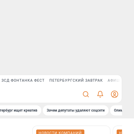
ЗСД ФОНТАНКА ФЕСТ
ПЕТЕРБУРГСКИЙ ЗАВТРАК
АФИША PLUS
тербург ищет креатив
Зачем депутаты удаляют соцсети
Олимпиадни
НОВОСТИ КОМПАНИЙ
НОВОС