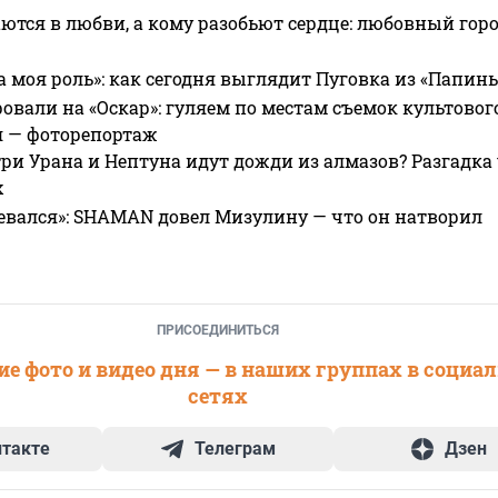
ются в любви, а кому разобьют сердце: любовный гор
а моя роль»: как сегодня выглядит Пуговка из «Папин
овали на «Оскар»: гуляем по местам съемок культово
я — фоторепортаж
ри Урана и Нептуна идут дожди из алмазов? Разгадка
х
евался»: SHAMAN довел Мизулину — что он натворил
ПРИСОЕДИНИТЬСЯ
е фото и видео дня — в наших группах в социа
сетях
нтакте
Телеграм
Дзен