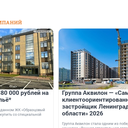
МПАНИЙ
80 000 рублей на
Группа Аквилон — «Са
льё*
клиентоориентирован
застройщик Ленингра
 сданном ЖК «Образцовый
области» 2026
 купить со специальной
Группа Аквилон стала одним из поб