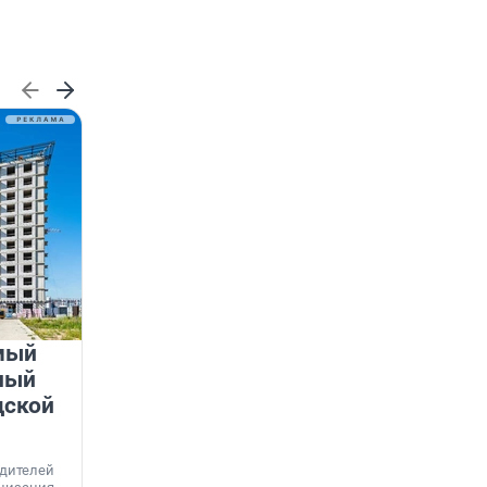
мый
«Лучший проект КРТ»
ный
Ленобласти — микрорайон
дской
«Город Звёзд»
Победителем профессионального конкурса
«Лучшая строительная организация 2025 года»
едителей
в номинации «За лучший проект комплексного