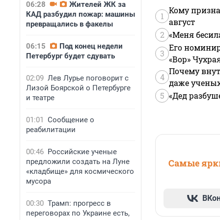
06:28
Жителей ЖК за
Кому призна
КАД разбудил пожар: машины
1
август
превращались в факелы
2
«Меня бесил
06:15
Под конец недели
Его номинир
3
Петербург будет сдувать
«Вор» Чухра
Почему внут
4
02:09
Лев Лурье поговорит с
даже учены
Лизой Боярской о Петербурге
5
«Дед разбуш
и театре
01:01
Сообщение о
реабилитации
00:46
Российские ученые
Самые ярки
предложили создать на Луне
«кладбище» для космического
мусора
ВКо
00:30
Трамп: прогресс в
переговорах по Украине есть,