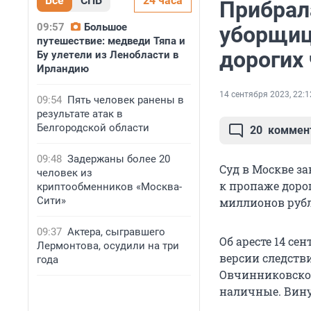
Все
СПБ
24 часа
Прибрал
09:57
Большое
уборщиц
путешествие: медведи Тяпа и
дорогих 
Бу улетели из Ленобласти в
Ирландию
14 сентября 2023, 22:1
09:54
Пять человек ранены в
результате атак в
Белгородской области
20
коммен
09:48
Задержаны более 20
Суд в Москве з
человек из
к пропаже доро
криптообменников «Москва-
Сити»
миллионов рубл
09:37
Актера, сыгравшего
Об аресте 14 се
Лермонтова, осудили на три
версии следств
года
Овчинниковском
наличные. Вину