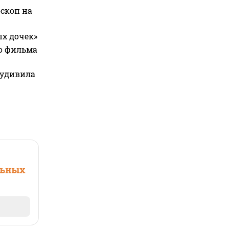
оскоп на
ых дочек»
го фильма
 удивила
льных