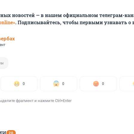
сных новостей — в нашем официальном телеграм-кан
nline»
. Подписывайтесь, чтобы первыми узнавать о
вербах
ент
сы
0
0
0
ыделите фрагмент и нажмите Ctrl+Enter
ИИ
20