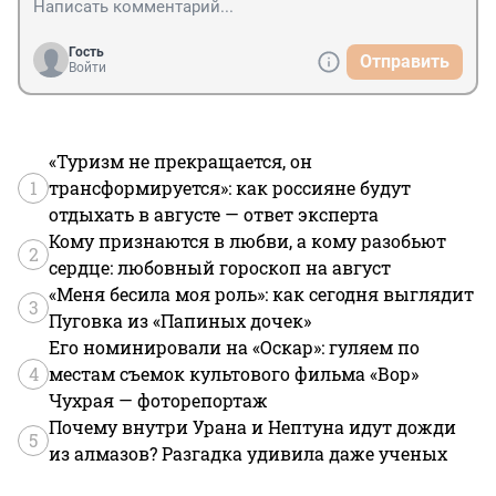
Гость
Отправить
Войти
«Туризм не прекращается, он
1
трансформируется»: как россияне будут
отдыхать в августе — ответ эксперта
Кому признаются в любви, а кому разобьют
2
сердце: любовный гороскоп на август
«Меня бесила моя роль»: как сегодня выглядит
3
Пуговка из «Папиных дочек»
Его номинировали на «Оскар»: гуляем по
4
местам съемок культового фильма «Вор»
Чухрая — фоторепортаж
Почему внутри Урана и Нептуна идут дожди
5
из алмазов? Разгадка удивила даже ученых