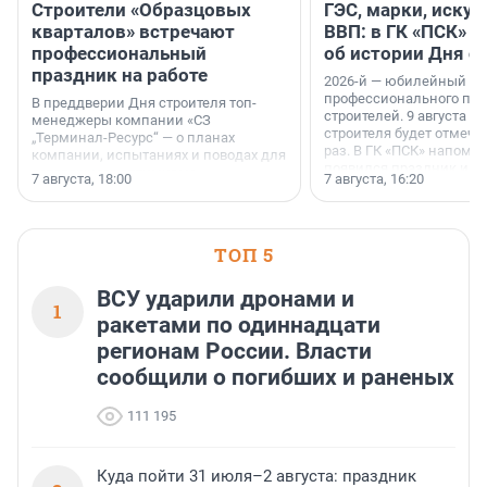
Строители «Образцовых
ГЭС, марки, искус
кварталов» встречают
ВВП: в ГК «ПСК» р
профессиональный
об истории Дня с
праздник на работе
2026-й — юбилейный го
профессионального пр
В преддверии Дня строителя топ-
строителей. 9 августа 2
менеджеры компании «СЗ
строителя будет отмечат
„Терминал-Ресурс“ — о планах
раз. В ГК «ПСК» напомни
компании, испытаниях и поводах для
появился праздник и к
осторожного оптимизма.
7 августа, 18:00
7 августа, 16:20
поменялась роль строит
ТОП 5
ВСУ ударили дронами и
1
ракетами по одиннадцати
регионам России. Власти
сообщили о погибших и раненых
111 195
Куда пойти 31 июля–2 августа: праздник