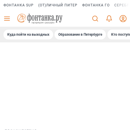
ФОНТАНКА SUP
(ОТ)ЛИЧНЫЙ ПИТЕР
ФОНТАНКА ГО
СЕРЕБР
Куда пойти на выходных
Образование в Петербурге
Кто поступ