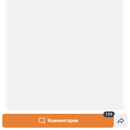
Наши награды
© 2000-2026 Фонтанка.Ру
Свидетельство Роскомнадзора ЭЛ № ФС 77-66333 от 14.07.2016
© ООО «Интернет Технологии»
159
Комментарии