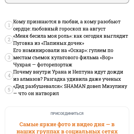
Кому признаются в любви, а кому разобьют
1
сердце: любовный гороскоп на август
«Меня бесила моя роль»: как сегодня выглядит
2
Пуговка из «Папиных дочек»
Его номинировали на «Оскар»: гуляем по
3
местам съемок культового фильма «Вор»
Чухрая — фоторепортаж
Почему внутри Урана и Нептуна идут дожди
4
из алмазов? Разгадка удивила даже ученых
«Дед разбушевался»: SHAMAN довел Мизулину
5
— что он натворил
ПРИСОЕДИНИТЬСЯ
Самые яркие фото и видео дня — в
наших группах в социальных сетях