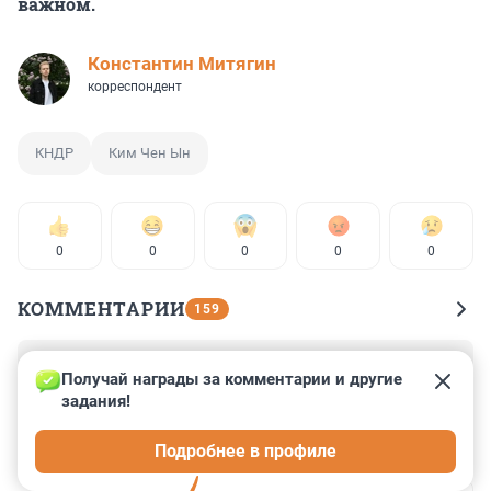
важном.
Константин Митягин
корреспондент
КНДР
Ким Чен Ын
0
0
0
0
0
КОММЕНТАРИИ
159
Гость
15 сентября 2023, 23:11
Получай награды за комментарии и другие 
задания!
Вообще про северную Корею много легенд подано 
под американским соусом. Собственно когда-то так 
Подробнее в профиле
же отзывались об СССР. Ну не любят америкосы 
коммуняк, как не крути. Создают общественное 