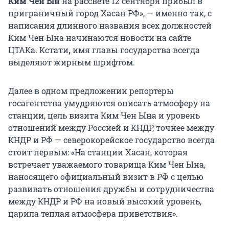
Ким Чен Ын
на рассвете 12 сентября прибыл в
приграничный город Хасан РФ», — именно так, с
написания длинного названия всех должностей
Ким Чен Ына начинаются новости на сайте
ЦТАКа. Кстати
,
имя главы государства всегда
выделяют жирным шрифтом.
Далее в одном предложении репортеры
госагентства умудряются описать атмосферу на
станции, цель визита Ким Чен Ына и уровень
отношений между Россией и КНДР, точнее между
КНДР и РФ — северокорейское государство всегда
стоит первым: «На станции Хасан, которая
встречает уважаемого товарища Ким Чен Ына,
наносящего официальный визит в РФ с целью
развивать отношения дружбы и сотрудничества
между КНДР и РФ на новый высокий уровень,
царила теплая атмосфера приветствия».