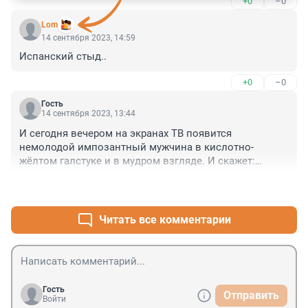
+0
–0
мнение, выкладывают медиаконтент в сети. Кто был 
в Северной Корее, из тех, кто лично там побывал и 
Lom
никаких правил не нарушал, вполне комфортно там 
14 сентября 2023, 14:59
проводили время. Хочешь окунуться с головой в 
Испанский стыд..
атмосферу советского союза времен Андропова, 
тогда - Добро пожаловать.
+0
–0
Гость
14 сентября 2023, 13:44
И сегодня вечером на экранах ТВ появится 
немолодой импозантный мужчина в кислотно-
жёлтом галстуке и в мудром взгляде. И скажет:

Ким Чен Ын. Пут Ин Сан. Совпадение? Не думаю...
+0
–0
Читать все комментарии
Гость
Отправить
Войти