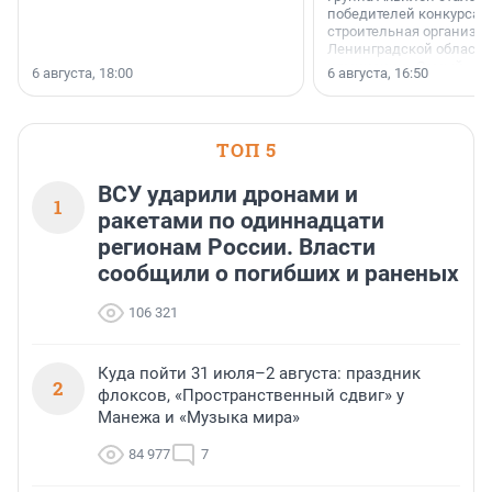
победителей конкурса 
строительная организа
Ленинградской области 
номинации «Самый
6 августа, 18:00
6 августа, 16:50
клиентоориентированн
застройщик Ленинград
области».
ТОП 5
ВСУ ударили дронами и
1
ракетами по одиннадцати
регионам России. Власти
сообщили о погибших и раненых
106 321
Куда пойти 31 июля–2 августа: праздник
2
флоксов, «Пространственный сдвиг» у
Манежа и «Музыка мира»
84 977
7