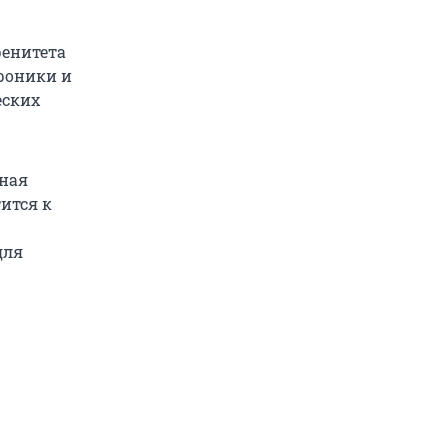
ренитета
роники и
еских
ьная
тится к
для