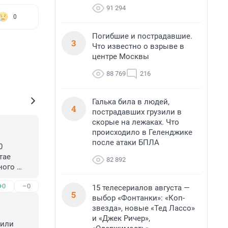
91 294
0
Погибшие и пострадавшие.
3
Что известно о взрыве в
центре Москвы
88 769
216
Галька била в людей,
4
пострадавших грузили в
скорые на лежаках. Что
происходило в Геленджике
после атаки БПЛА
 
ае 
82 892
ого 
+0
–0
15 телесериалов августа —
5
выбор «Фонтанки»: «Коп-
звезда», новые «Тед Лассо»
и «Джек Ричер»,
или 