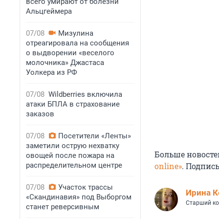
всего умирают от болезни
Альцгеймера
07/08
Мизулина
отреагировала на сообщения
о выдворении «веселого
молочника» Джастаса
Уолкера из РФ
07/08
Wildberries включила
атаки БПЛА в страхование
заказов
07/08
Посетители «Ленты»
заметили острую нехватку
Больше новосте
овощей после пожара на
распределительном центре
online»
. Подпис
07/08
Участок трассы
Иpина К
«Скандинавия» под Выборгом
Старший ко
станет реверсивным