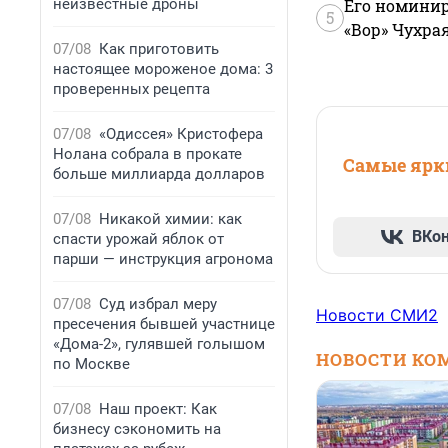
неизвестные дроны
Его номинир
5
«Вор» Чухра
07/08
Как приготовить
настоящее мороженое дома: 3
проверенных рецепта
07/08
«Одиссея» Кристофера
Нолана собрала в прокате
Самые ярки
больше миллиарда долларов
07/08
Никакой химии: как
ВКо
спасти урожай яблок от
парши — инструкция агронома
07/08
Суд избрал меру
Новости СМИ2
пресечения бывшей участнице
«Дома-2», гулявшей голышом
НОВОСТИ КО
по Москве
07/08
Наш проект: Как
бизнесу сэкономить на