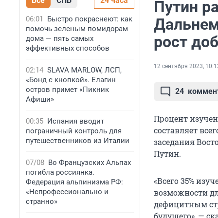
Все
СПБ
24 часа
Путин ра
06:01
Быстро покраснеют: как
Дальнем
помочь зеленым помидорам
рост до
дома — пять самых
эффективных способов
12 сентября 2023, 10:1
02:14
SLAVA MARLOW, ЛСП,
«Бонд с кнопкой». Елагин
остров примет «Пикник
24
коммен
Афиши»
Процент изучен
00:35
Испания вводит
составляет всег
пограничный контроль для
путешественников из Италии
заседания Вост
Путин.
07/08
Во Французских Альпах
погибла россиянка.
«Всего 35% изуч
Федерация альпинизма РФ:
«Непрофессионально и
возможности дл
странно»
дефицитным ст
будущего», — ск