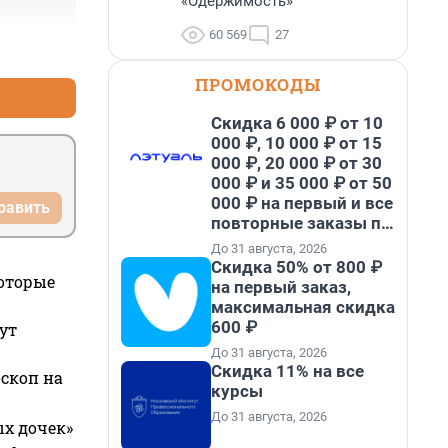
«Одержимость»
60 569
27
+2
–0
ПРОМОКОДЫ
Скидка 6 000 ₽ от 10
000 ₽, 10 000 ₽ от 15
000 ₽, 20 000 ₽ от 30
000 ₽ и 35 000 ₽ от 50
000 ₽ на первый и все
равить
повторные заказы по
промокоду НАБЕРИ
До 31 августа, 2026
Скидка 50% от 800 ₽
которые
на первый заказ,
максимальная скидка
600 ₽
ут
До 31 августа, 2026
Скидка 11% на все
оскоп на
курсы
До 31 августа, 2026
ых дочек»