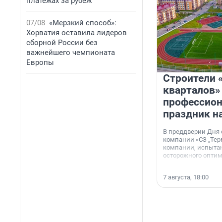
платежах за рубеж
07/08
«Мерзкий способ»:
Хорватия оставила лидеров
сборной России без
важнейшего чемпионата
Европы
Строители 
кварталов»
профессио
праздник н
В преддверии Дня
компании «СЗ „Тер
компании, испытан
осторожного опти
7 августа, 18:00