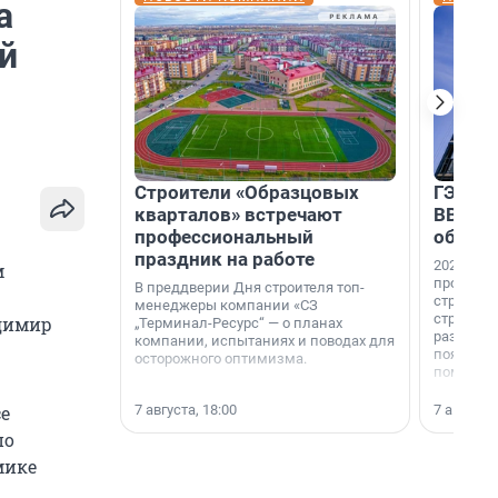
а
й
Строители «Образцовых
ГЭС, м
кварталов» встречают
ВВП: в
профессиональный
об ист
праздник на работе
2026-й —
м
професси
В преддверии Дня строителя топ-
строителе
менеджеры компании «СЗ
строителя
адимир
„Терминал-Ресурс“ — о планах
раз. В ГК
компании, испытаниях и поводах для
появился
осторожного оптимизма.
поменяла
7 августа, 18:00
7 августа,
се
по
мике