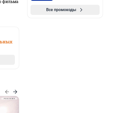
го фильма
Все промокоды
льных