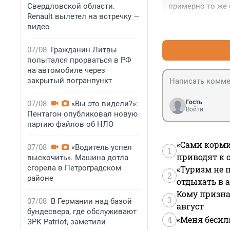
Свердловской области.
примерно то же 
Renault вылетел на встречку —
видео
07/08
Гражданин Литвы
попытался прорваться в РФ
на автомобиле через
закрытый погранпункт
Гость
07/08
«Вы это видели?»:
Войти
Пентагон опубликовал новую
партию файлов об НЛО
«Сами корми
07/08
«Водитель успел
1
приводят к 
выскочить». Машина дотла
сгорела в Петроградском
«Туризм не 
2
районе
отдыхать в а
Кому призна
3
07/08
В Германии над базой
август
бундесвера, где обслуживают
4
«Меня бесил
ЗРК Patriot, заметили