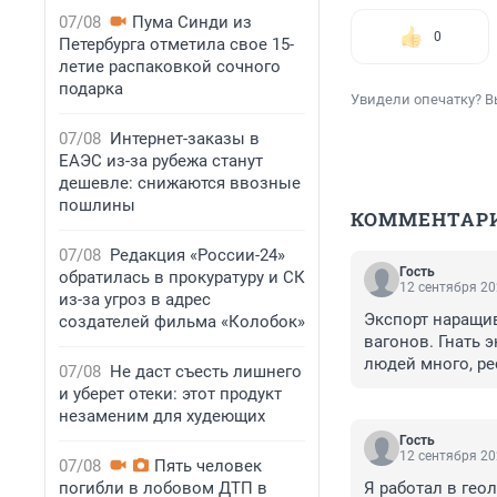
07/08
Пума Синди из
0
Петербурга отметила свое 15-
летие распаковкой сочного
подарка
Увидели опечатку? В
07/08
Интернет-заказы в
ЕАЭС из-за рубежа станут
дешевле: снижаются ввозные
пошлины
КОММЕНТАР
07/08
Редакция «России-24»
Гость
обратилась в прокуратуру и СК
12 сентября 20
из-за угроз в адрес
Экспорт наращив
создателей фильма «Колобок»
вагонов. Гнать э
людей много, ре
07/08
Не даст съесть лишнего
века пора возр
и уберет отеки: этот продукт
незаменим для худеющих
Гость
12 сентября 20
07/08
Пять человек
погибли в лобовом ДТП в
Я работал в гео