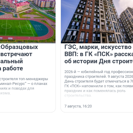
«Образцовых
ГЭС, марки, искусство
 встречают
ВВП: в ГК «ПСК» расск
нальный
об истории Дня строит
а работе
2026-й — юбилейный год профессио
праздника строителей. 9 августа 2026
 строителя топ-менеджеры
День строителя будет отмечаться в 70
минал-Ресурс“ — о планах
ГК «ПСК» напомнили о том, как появ
иях и поводах для
праздник и как поменялась роль
мизма.
строительства.
7 августа, 16:20