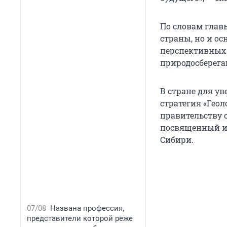
По словам главы
страны, но и о
перспективных 
природосберега
В стране для у
стратегия «Геол
правительству с
посвященный из
Сибири.
07/08
Названа профессия,
представители которой реже