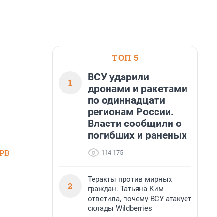
ТОП 5
ВСУ ударили
1
дронами и ракетами
по одиннадцати
регионам России.
Власти сообщили о
погибших и раненых
SPB
114 175
Теракты против мирных
2
граждан. Татьяна Ким
ответила, почему ВСУ атакует
склады Wildberries