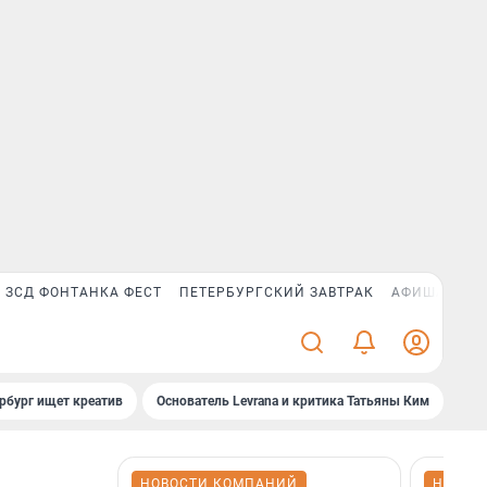
ЗСД ФОНТАНКА ФЕСТ
ПЕТЕРБУРГСКИЙ ЗАВТРАК
АФИША PLUS
рбург ищет креатив
Основатель Levrana и критика Татьяны Ким
Зач
НОВОСТИ КОМПАНИЙ
НОВОС