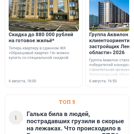
Скидка до 880 000 рублей
Группа Аквилон 
на готовое жильё*
клиентоориентир
застройщик Лени
Теперь квартиру в сданном ЖК
области» 2026
«Образцовый квартал 14» можно
купить со специальной скидкой.
Группа Аквилон стала 
победителей конкурса 
строительная организа
Ленинградской области 
номинации «Самый
6 августа, 18:00
6 августа, 16:50
клиентоориентированн
застройщик Ленинград
области».
ТОП 5
Галька била в людей,
1
пострадавших грузили в скорые
на лежаках. Что происходило в