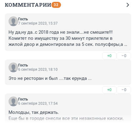
КОММЕНТАРИИ
32
Гость
7 сентября 2023, 15:37
Ну да,ну да..с 2018 года не знали….не смешите!!!
Комитет по имуществу за 30 минут прилетели в 
жилой двор и демонтировали за 5 сек. полусферы,а 
тут целое здание с 2018 не видели😂😂😂,проверьте 
+0
–0
сотрудников комитета ,которые курируют этот район 
мало ли….
Гость
6 сентября 2023, 18:10
Это не ресторан и был ....так ерунда ...
+0
–0
Гость
6 сентября 2023, 17:54
Молодцы, так держать.

Еще бы в городе снесли все эти незаконные киоски.
+2
–0