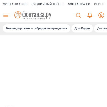
ФОНТАНКА SUP
(ОТ)ЛИЧНЫЙ ПИТЕР
ФОНТАНКА ГО
СЕРЕБР
Бензин дорожает — гибриды возвращаются
Дом Радио
Достав