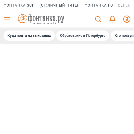
ФОНТАНКА SUP
(ОТ)ЛИЧНЫЙ ПИТЕР
ФОНТАНКА ГО
СЕРЕБР
Куда пойти на выходных
Образование в Петербурге
Кто поступ