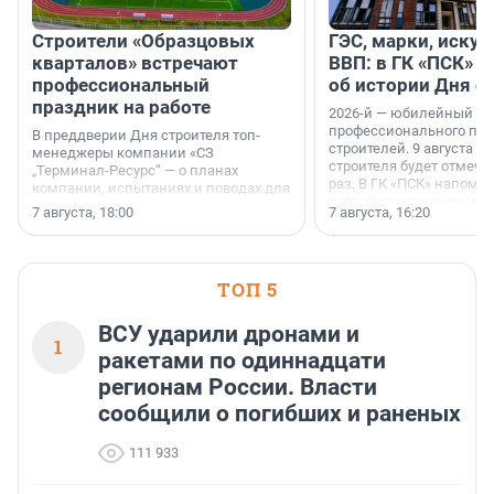
Строители «Образцовых
ГЭС, марки, искус
кварталов» встречают
ВВП: в ГК «ПСК» р
профессиональный
об истории Дня с
праздник на работе
2026-й — юбилейный го
профессионального пр
В преддверии Дня строителя топ-
строителей. 9 августа 2
менеджеры компании «СЗ
строителя будет отмечат
„Терминал-Ресурс“ — о планах
раз. В ГК «ПСК» напомни
компании, испытаниях и поводах для
появился праздник и к
осторожного оптимизма.
7 августа, 18:00
7 августа, 16:20
поменялась роль строит
ТОП 5
ВСУ ударили дронами и
1
ракетами по одиннадцати
регионам России. Власти
сообщили о погибших и раненых
111 933