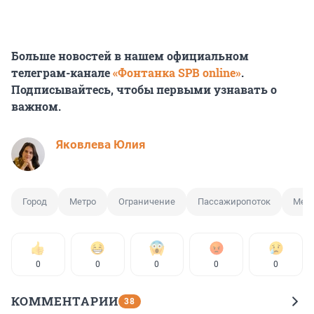
Больше новостей в нашем официальном
телеграм-канале
«Фонтанка SPB online»
.
Подписывайтесь, чтобы первыми узнавать о
важном.
Яковлева Юлия
Город
Метро
Ограничение
Пассажиропоток
Метр
0
0
0
0
0
КОММЕНТАРИИ
38