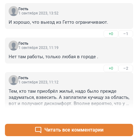
Гость
1 сентября 2023, 13:52
И хорошо, что выезд из Гетто ограничивают.
+0
–1
Гость
1 сентября 2023, 11:19
Нет там работы, только любая в городе .
+0
–2
Гость
1 сентября 2023, 11:12
Тем, кто там приобрёл жильё, надо было прежде 
задуматься, взвесить. А заплатили кучищу за область, 
вот и получают дискомфорт. Вполне вероятно, что у 
них там в области и тучища других проблем и 
+1
–2
проблемок. Захотели из глуши своей дремучей в 
мегаполис - получите.
Читать все комментарии