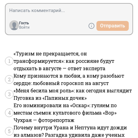
Гость
Отправить
Войти
«Туризм не прекращается, он
1
трансформируется»: как россияне будут
отдыхать в августе — ответ эксперта
Кому признаются в любви, а кому разобьют
2
сердце: любовный гороскоп на август
«Меня бесила моя роль»: как сегодня выглядит
3
Пуговка из «Папиных дочек»
Его номинировали на «Оскар»: гуляем по
4
местам съемок культового фильма «Вор»
Чухрая — фоторепортаж
Почему внутри Урана и Нептуна идут дожди
5
из алмазов? Разгадка удивила даже ученых