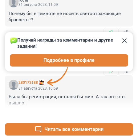
Гость
31 августа 2023, 11:09
Почему бы в темноте не носить светоотражающие 
браслеты?!
+1
–0
Получай награды за комментарии и другие 
Гость
31 августа 2023, 11:08
задания!
Расследование ведёт СУ УМВД по Всеволожскому 
Подробнее в профиле
району - пиши пропало!
+2
–0
280173188
31 августа 2023, 10:59
Была бы регистрация, остался бы жив. А так вот что 
вышло.
+1
–0
Читать все комментарии