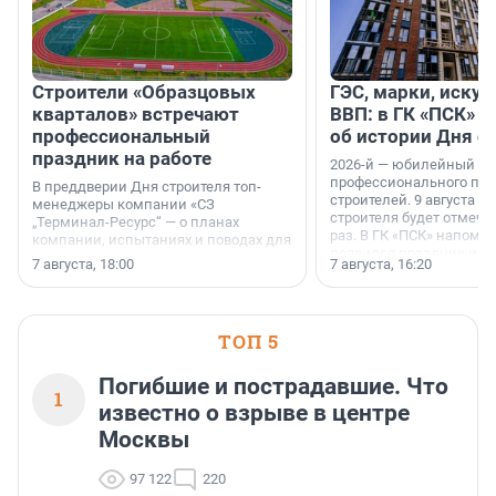
Строители «Образцовых
ГЭС, марки, искус
кварталов» встречают
ВВП: в ГК «ПСК» р
профессиональный
об истории Дня с
праздник на работе
2026-й — юбилейный го
профессионального пр
В преддверии Дня строителя топ-
строителей. 9 августа 2
менеджеры компании «СЗ
строителя будет отмечат
„Терминал-Ресурс“ — о планах
раз. В ГК «ПСК» напомни
компании, испытаниях и поводах для
появился праздник и к
осторожного оптимизма.
7 августа, 18:00
7 августа, 16:20
поменялась роль строит
ТОП 5
Погибшие и пострадавшие. Что
1
известно о взрыве в центре
Москвы
97 122
220