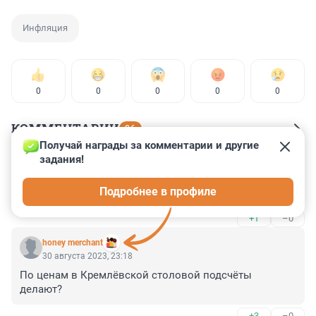
Инфляция
0
0
0
0
0
КОММЕНТАРИИ
26
Получай награды за комментарии и другие 
задания!
Гость
31 августа 2023, 12:44
Подробнее в профиле
недельная - да 5%
+1
–0
honey merchant
30 августа 2023, 23:18
По ценам в Кремлёвской столовой подсчёты 
делают?
+3
–0