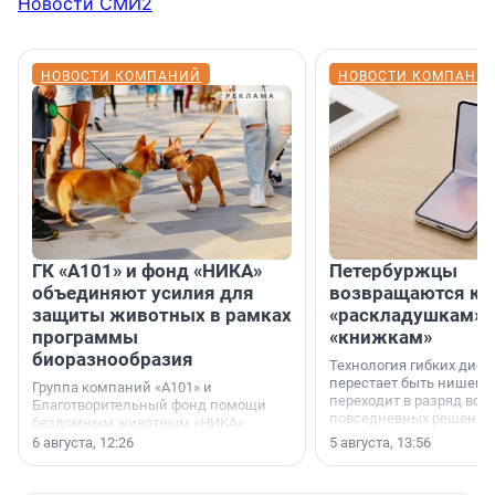
Новости СМИ2
НОВОСТИ КОМПАНИЙ
НОВОСТИ КОМПАНИ
ГК «А101» и фонд «НИКА»
Петербуржцы
объединяют усилия для
возвращаются к
защиты животных в рамках
«раскладушкам» 
программы
«книжкам»
биоразнообразия
Технология гибких дисп
перестает быть нишевы
Группа компаний «А101» и
переходит в разряд вос
Благотворительный фонд помощи
повседневных решений
бездомным животным «НИКА»
заключили соглашение о
6 августа, 12:26
5 августа, 13:56
стратегическом сотрудничестве.