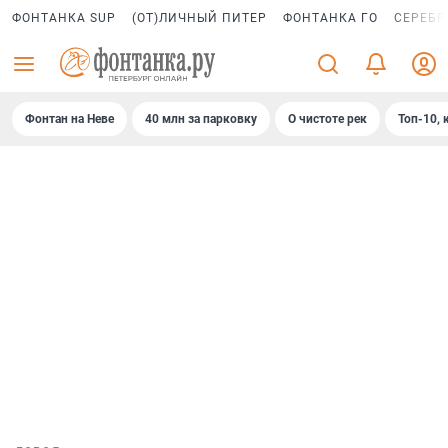
ФОНТАНКА SUP
(ОТ)ЛИЧНЫЙ ПИТЕР
ФОНТАНКА ГО
СЕРЕБР
Фонтан на Неве
40 млн за парковку
О чистоте рек
Топ-10, 