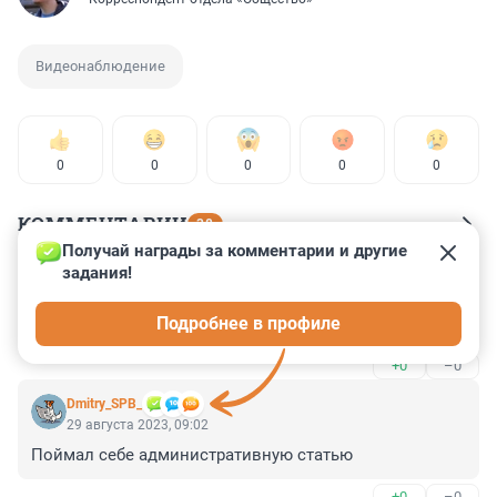
Видеонаблюдение
0
0
0
0
0
КОММЕНТАРИИ
38
Получай награды за комментарии и другие 
задания!
Гость
29 августа 2023, 14:41
Подробнее в профиле
Видимо камеры видеонаблюдения мешают "бизнесу"
+0
–0
Dmitry_SPB_
29 августа 2023, 09:02
Поймал себе административную статью
+0
–0