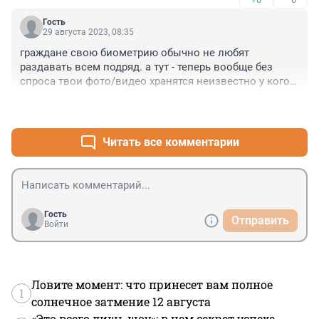
Гость
29 августа 2023, 08:35
граждане свою биометрию обычно не любят 
раздавать всем подряд. а тут - теперь вообще без 
спроса твои фото/видео хранятся неизвестно у кого. 
что он с ними делает? куда это всё пойдет? кто-то 
+0
–3
вообще контролирует сборщиков этих данных?
Читать все комментарии
Гость
Отправить
Войти
Ловите момент: что принесет вам полное
1
солнечное затмение 12 августа
«Это всего лишь шоу»: в чем секрет успеха