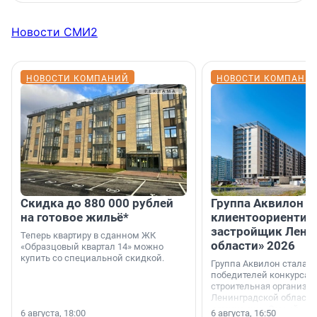
Новости СМИ2
НОВОСТИ КОМПАНИЙ
НОВОСТИ КОМПАНИ
Скидка до 880 000 рублей
Группа Аквилон 
на готовое жильё*
клиентоориентир
застройщик Лени
Теперь квартиру в сданном ЖК
области» 2026
«Образцовый квартал 14» можно
купить со специальной скидкой.
Группа Аквилон стала 
победителей конкурса 
строительная организа
Ленинградской области 
номинации «Самый
6 августа, 18:00
6 августа, 16:50