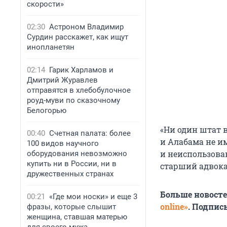
скорости»
02:30
Астроном Владимир
Сурдин расскажет, как ищут
инопланетян
02:14
Гарик Харламов и
Дмитрий Журавлев
отправятся в хлебобулочное
роуд-муви по сказочному
Белогорью
«Ни один штат в
00:40
Счетная палата: более
и Алабама не и
100 видов научного
и неиспользова
оборудования невозможно
купить ни в России, ни в
старший адвока
дружественных странах
Больше новост
00:21
«Где мои носки» и еще 3
online»
. Подпис
фразы, которые слышит
женщина, ставшая матерью