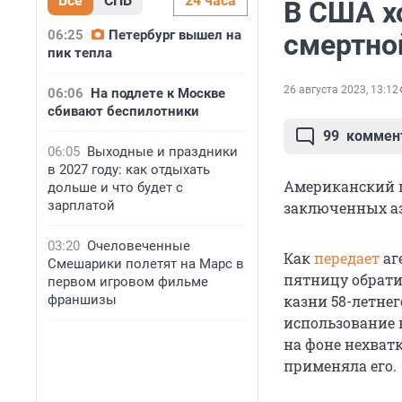
Все
СПБ
24 часа
В США х
06:25
Петербург вышел на
смертно
пик тепла
26 августа 2023, 13:12
06:06
На подлете к Москве
сбивают беспилотники
99
коммен
06:05
Выходные и праздники
в 2027 году: как отдыхать
Американский ш
дольше и что будет с
зарплатой
заключенных азо
03:20
Очеловеченные
Как
передает
аг
Смешарики полетят на Марс в
пятницу обрати
первом игровом фильме
франшизы
казни 58-летне
использование 
на фоне нехват
применяла его.