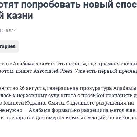
отят попробовать новый спо
й казни
8 947
тариев
тат Алабама хочет стать первым, где применят казн
том, пишет Associated Press. Уже есть первый претен
ентство 26 августа, генеральная прокуратура Алабамы
лась к Верховному суду штата с просьбой назначить д
го Кеннета Юджина Смита. Отдельного разрешения на
не нужно — Алабама формально разрешила метод еще 2
ки препаратов для смертельных инъекций, но никогда