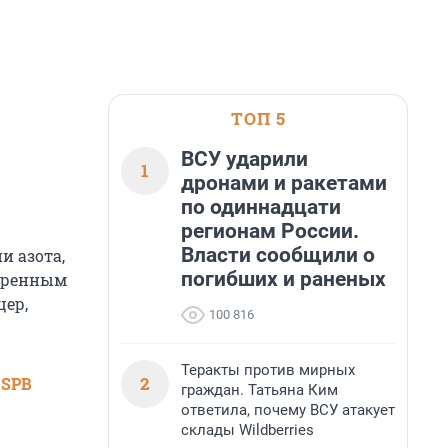
ТОП 5
ВСУ ударили
1
дронами и ракетами
по одиннадцати
регионам России.
Власти сообщили о
и азота,
погибших и раненых
веренным
цер,
100 816
Теракты против мирных
2
 SPB
граждан. Татьяна Ким
ответила, почему ВСУ атакует
склады Wildberries