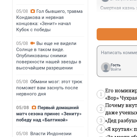
Смертная казнь 
05/08
Гол бывшего, травма
Кондакова и нервная
концовка: «Зенит» начал
Кубок с победы
05/08
Вы еще не видели
Солнце в таком виде.
Опубликованы снимки
поверхности нашей звезды в
Гость
высочайшем разрешении
Войти
05/08
Обмани мозг: этот трюк
поможет вам заснуть после
Его номинир
1
нервного дня
«Вор» Чухра
Почему внут
05/08
Первый домашний
2
даже учены
матч сезона принес «Зениту»
победу над «Балтикой»
3
«Дед разбуш
4
«Я крутая»:
05/08
Власти Индонезии
«За месяц сб