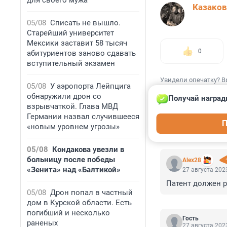
для своего мужа
Казаков
05/08
Списать не вышло.
Старейший университет
Мексики заставит 58 тысяч
0
абитуриентов заново сдавать
вступительный экзамен
Увидели опечатку? В
05/08
У аэропорта Лейпцига
обнаружили дрон со
Получай наград
взрывчаткой. Глава МВД
Германии назвал случившееся
П
«новым уровнем угрозы»
КОММЕНТАР
05/08
Кондакова увезли в
больницу после победы
Alex28
«Зенита» над «Балтикой»
27 августа 2023
Патент должен р
05/08
Дрон попал в частный
дом в Курской области. Есть
погибший и несколько
Гость
раненых
27 августа 2023