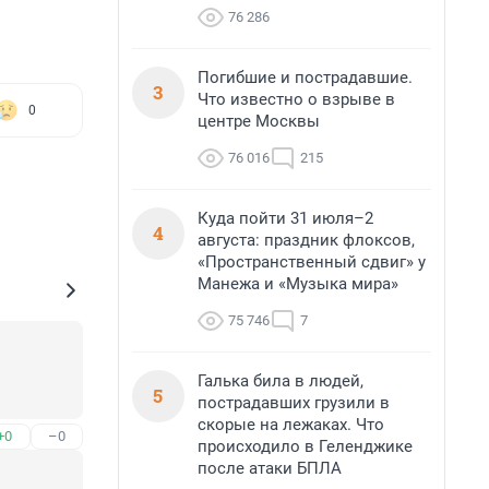
76 286
Погибшие и пострадавшие.
3
Что известно о взрыве в
0
центре Москвы
76 016
215
Куда пойти 31 июля–2
4
августа: праздник флоксов,
«Пространственный сдвиг» у
Манежа и «Музыка мира»
75 746
7
Галька била в людей,
5
пострадавших грузили в
скорые на лежаках. Что
+0
–0
происходило в Геленджике
после атаки БПЛА