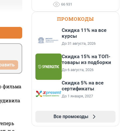
66 931
ПРОМОКОДЫ
+2
–1
Скидка 11% на все
курсы
До 31 августа, 2026
Скидка 15% на ТОП-
товары из подборки
равить
До 6 августа, 2026
Скидка 5% на все
го фильма
сертификаты
До 1 января, 2027
 удивила
Все промокоды
теперь
л, и о