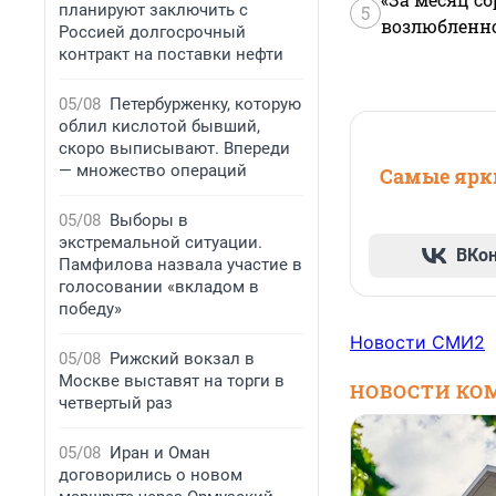
планируют заключить с
5
возлюбленной
Россией долгосрочный
контракт на поставки нефти
05/08
Петербурженку, которую
облил кислотой бывший,
скоро выписывают. Впереди
— множество операций
Самые ярки
05/08
Выборы в
экстремальной ситуации.
ВКо
Памфилова назвала участие в
голосовании «вкладом в
победу»
Новости СМИ2
05/08
Рижский вокзал в
Москве выставят на торги в
НОВОСТИ КО
четвертый раз
05/08
Иран и Оман
договорились о новом