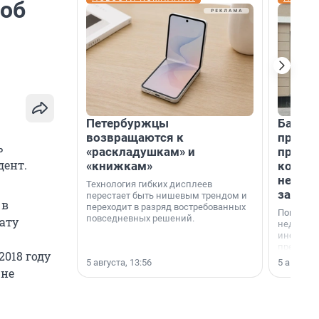
соб
Петербуржцы
Банк К
возвращаются к
програ
ь
«раскладушкам» и
приоб
дент.
«книжкам»
комме
недви
Технология гибких дисплеев
застр
перестает быть нишевым трендом и
 в
переходит в разряд востребованных
Покупка 
повседневных решений.
ату
недвижи
инструме
предприн
018 году
офис, ск
5 августа, 13:56
5 августа,
или гото
 не
успех сд
выбора о
финанси