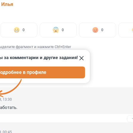
 Илья
0
0
0
ыделите фрагмент и нажмите Ctrl+Enter
ы за комментарии и другие задания!
одробнее в профиле
ИИ
99
, 13:30
аботать.
, 00:45