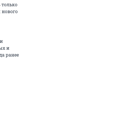
 только
и нового
ми
ых и
да ранее