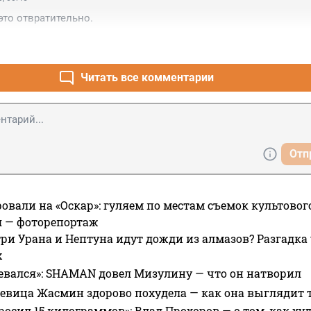
это отвратительно.
Читать все комментарии
Отп
овали на «Оскар»: гуляем по местам съемок культово
я — фоторепортаж
ри Урана и Нептуна идут дожди из алмазов? Разгадка
х
евался»: SHAMAN довел Мизулину — что он натворил
 певица Жасмин здорово похудела — как она выглядит 
росил 15 килограммов»: Влад Прохоров — о том, как худе