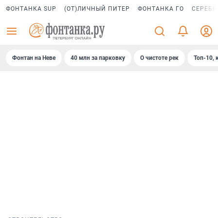
ФОНТАНКА SUP
(ОТ)ЛИЧНЫЙ ПИТЕР
ФОНТАНКА ГО
СЕРЕБР
Фонтан на Неве
40 млн за парковку
О чистоте рек
Топ-10, 