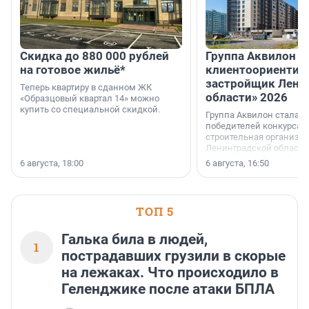
Скидка до 880 000 рублей
Группа Аквилон 
на готовое жильё*
клиентоориентир
застройщик Лени
Теперь квартиру в сданном ЖК
области» 2026
«Образцовый квартал 14» можно
купить со специальной скидкой.
Группа Аквилон стала 
победителей конкурса 
строительная организа
Ленинградской области 
номинации «Самый
6 августа, 18:00
6 августа, 16:50
клиентоориентированн
застройщик Ленинград
области».
ТОП 5
Галька била в людей,
1
пострадавших грузили в скорые
на лежаках. Что происходило в
Геленджике после атаки БПЛА