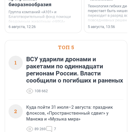
биоразнообразия
Технология гибких дисп
перестает быть нишевы
Группа компаний «А101» и
переходит в разряд вос
Благотворительный фонд помощи
повседневных решений
бездомным животным «НИКА»
заключили соглашение о
6 августа, 12:26
5 августа, 13:56
стратегическом сотрудничестве.
ТОП 5
ВСУ ударили дронами и
1
ракетами по одиннадцати
регионам России. Власти
сообщили о погибших и раненых
108 662
Куда пойти 31 июля–2 августа: праздник
2
флоксов, «Пространственный сдвиг» у
Манежа и «Музыка мира»
89 269
7