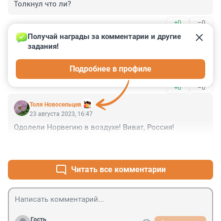
Толкнул что ли?
+0
–0
Получай награды за комментарии и другие 
Гость
23 августа 2023, 17:30
задания!
А разе есть ещё где то 29 на дежурстве? Он же и так 
Подробнее в профиле
то летает недалеко, зачем ему ещё и в море?
+0
–0
Толя Новосельцев
23 августа 2023, 16:47
Одолели Норвегию в воздухе! Виват, Россия!
+3
–1
Читать все комментарии
Гость