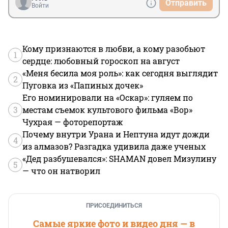
Отправить
Войти
Кому признаются в любви, а кому разобьют
1
сердце: любовный гороскоп на август
«Меня бесила моя роль»: как сегодня выглядит
2
Пуговка из «Папиных дочек»
Его номинировали на «Оскар»: гуляем по
3
местам съемок культового фильма «Вор»
Чухрая — фоторепортаж
Почему внутри Урана и Нептуна идут дожди
4
из алмазов? Разгадка удивила даже ученых
«Дед разбушевался»: SHAMAN довел Мизулину
5
— что он натворил
ПРИСОЕДИНИТЬСЯ
Самые яркие фото и видео дня — в