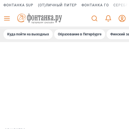
ФОНТАНКА SUP
(ОТ)ЛИЧНЫЙ ПИТЕР
ФОНТАНКА ГО
СЕРЕБР
Куда пойти на выходных
Образование в Петербурге
Финский за