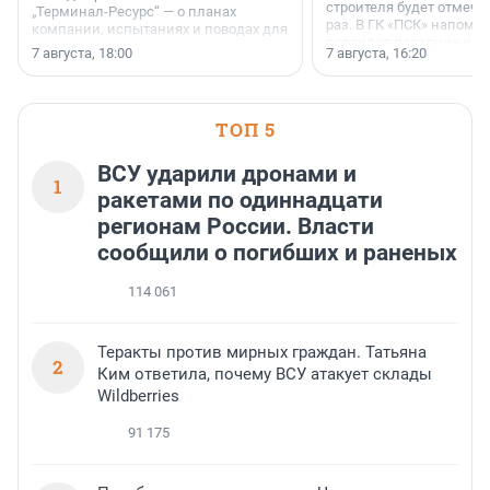
строителя будет отмечат
„Терминал-Ресурс“ — о планах
раз. В ГК «ПСК» напомни
компании, испытаниях и поводах для
появился праздник и к
осторожного оптимизма.
7 августа, 18:00
7 августа, 16:20
поменялась роль строит
ТОП 5
ВСУ ударили дронами и
1
ракетами по одиннадцати
регионам России. Власти
сообщили о погибших и раненых
114 061
Теракты против мирных граждан. Татьяна
2
Ким ответила, почему ВСУ атакует склады
Wildberries
91 175