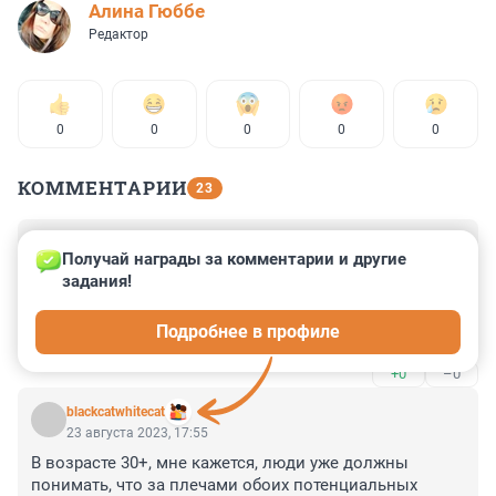
Алина Гюббе
Редактор
0
0
0
0
0
КОММЕНТАРИИ
23
Гость
23 августа 2023, 20:51
Получай награды за комментарии и другие 
задания!
Чет тетя лоханулась. Надо было с будущего мужа 
начинать...Типа вот я себя не пожалела чтобы 
Подробнее в профиле
доказать, что у тебя жена с низкой соц. 
ответственностью...Потом с обоих получать 10 и 30 
+0
–0
числа каждого месяца. Хотя... Улан -уде, не привыкли 
еще наши женщины в провинции мыслить 
blackcatwhitecat
государственными категориями..
23 августа 2023, 17:55
В возрасте 30+, мне кажется, люди уже должны 
понимать, что за плечами обоих потенциальных 