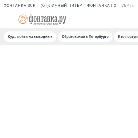
ФОНТАНКА SUP
(ОТ)ЛИЧНЫЙ ПИТЕР
ФОНТАНКА ГО
СЕРЕБР
Куда пойти на выходных
Образование в Петербурге
Кто поступ