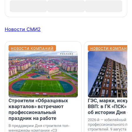
Новости СМИ2
НОВОСТИ КОМПАНИЙ
НОВОСТИ КОМПАНИ
Строители «Образцовых
ГЭС, марки, искус
кварталов» встречают
ВВП: в ГК «ПСК» р
профессиональный
об истории Дня с
праздник на работе
2026-й — юбилейный го
профессионального пр
В преддверии Дня строителя топ-
строителей. 9 августа 2
менеджеры компании «СЗ