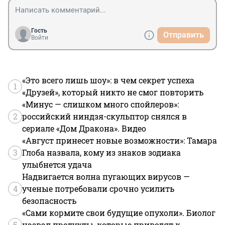
Гость
Отправить
Войти
«Это всего лишь шоу»: в чем секрет успеха
1
«Друзей», который никто не смог повторить
«Минус — слишком много спойлеров»:
2
российский ниндзя-скульптор снялся в
сериале «Дом Дракона». Видео
«Август принесет новые возможности»: Тамара
3
Глоба назвала, кому из знаков зодиака
улыбнется удача
Надвигается волна пугающих вирусов —
4
ученые потребовали срочно усилить
безопасность
«Сами кормите свои будущие опухоли». Биолог
5
назвал продукты, которые приводят к