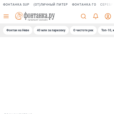
ФОНТАНКА SUP
(ОТ)ЛИЧНЫЙ ПИТЕР
ФОНТАНКА ГО
СЕРЕБР
Фонтан на Неве
40 млн за парковку
О чистоте рек
Топ-10, 