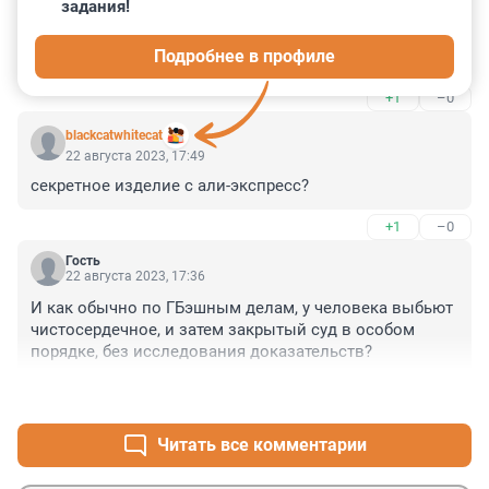
22 августа 2023, 17:52
задания!
Те кто покупали, продавали и арестовывали-это всё 
Подробнее в профиле
одни и те-же лица.
+1
–0
blackcatwhitecat
22 августа 2023, 17:49
секретное изделие с али-экспресс?
+1
–0
Гость
22 августа 2023, 17:36
И как обычно по ГБэшным делам, у человека выбьют 
чистосердечное, и затем закрытый суд в особом 
порядке, без исследования доказательств?
+3
–0
Читать все комментарии