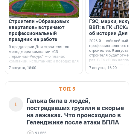
Строители «Образцовых
ГЭС, марки, искус
кварталов» встречают
ВВП: в ГК «ПСК» р
профессиональный
об истории Дня с
праздник на работе
2026-й — юбилейный го
профессионального пр
В преддверии Дня строителя топ-
строителей. 9 августа 2
менеджеры компании «СЗ
строителя будет отмечат
„Терминал-Ресурс“ — о планах
раз. В ГК «ПСК» напомни
компании, испытаниях и поводах для
появился праздник и к
осторожного оптимизма.
7 августа, 18:00
7 августа, 16:20
поменялась роль строит
ТОП 5
Галька била в людей,
1
пострадавших грузили в скорые
на лежаках. Что происходило в
Геленджике после атаки БПЛА
91 555