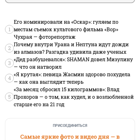
Его номинировали на «Оскар»: гуляем по
1
местам съемок культового фильма «Вор»
Чухрая — фоторепортаж
Почему внутри Урана и Нептуна идут дожди
2
из алмазов? Разгадка удивила даже ученых
«Дед разбушевался»: SHAMAN довел Мизулину
3
— что он натворил
«Я крутая»: певица Жасмин здорово похудела
4
— как она выглядит теперь
«За месяц сбросил 15 килограммов»: Влад
5
Прохоров — о том, как худел, и о возлюбленной
старше его на 21 год
ПРИСОЕДИНИТЬСЯ
Самые яркие фото и видео дня — в