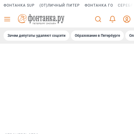
ФОНТАНКА SUP
(ОТ)ЛИЧНЫЙ ПИТЕР
ФОНТАНКА ГО
СЕРЕБР
Зачем депутаты удаляют соцсети
Образование в Петербурге
Ол