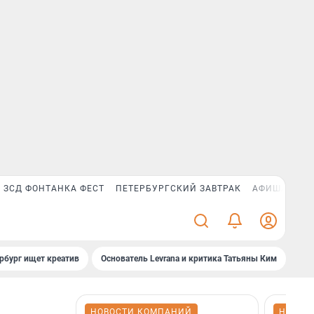
ЗСД ФОНТАНКА ФЕСТ
ПЕТЕРБУРГСКИЙ ЗАВТРАК
АФИША PLUS
рбург ищет креатив
Основатель Levrana и критика Татьяны Ким
Зач
НОВОСТИ КОМПАНИЙ
НОВОС