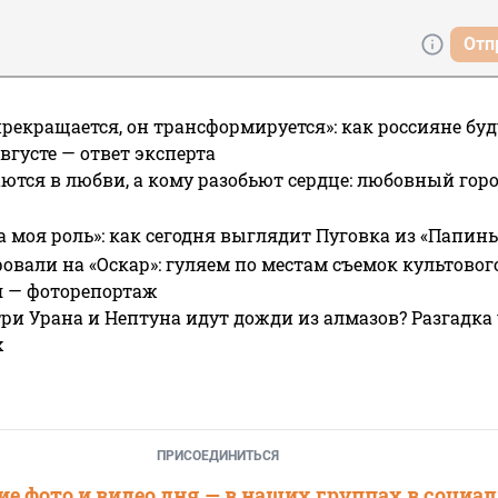
Отп
прекращается, он трансформируется»: как россияне буд
вгусте — ответ эксперта
ются в любви, а кому разобьют сердце: любовный гор
а моя роль»: как сегодня выглядит Пуговка из «Папин
овали на «Оскар»: гуляем по местам съемок культово
я — фоторепортаж
ри Урана и Нептуна идут дожди из алмазов? Разгадка
х
ПРИСОЕДИНИТЬСЯ
е фото и видео дня — в наших группах в социа