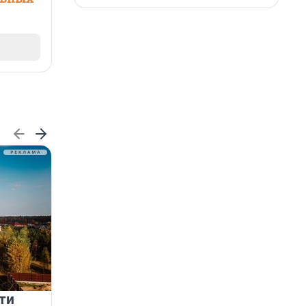
ти
Девелопер как архитектор