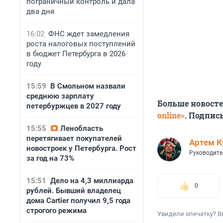
пограничный контроль и дала
два дня
16:02
ФНС ждет замедления
роста налоговых поступлений
в бюджет Петербурга в 2026
году
15:59
В Смольном назвали
среднюю зарплату
Больше новост
петербуржцев в 2027 году
online»
. Подпис
15:55
Ленобласть
перетягивает покупателей
Артем К
новостроек у Петербурга. Рост
Руководите
за год на 73%
15:51
Дело на 4,3 миллиарда
0
рублей. Бывший владелец
дома Cartier получил 9,5 года
строгого режима
Увидели опечатку? В