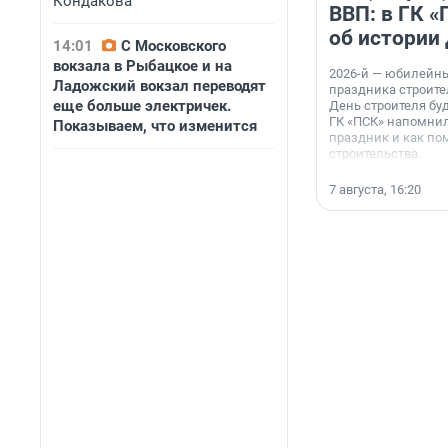
Кондакова
ВВП: в ГК 
об истории
14:01
С Московского
вокзала в Рыбацкое и на
2026-й — юбилейн
Ладожский вокзал переводят
праздника строител
еще больше электричек.
День строителя буд
ГК «ПСК» напомнил
Показываем, что изменится
праздник и как по
строительства.
7 августа, 16:20