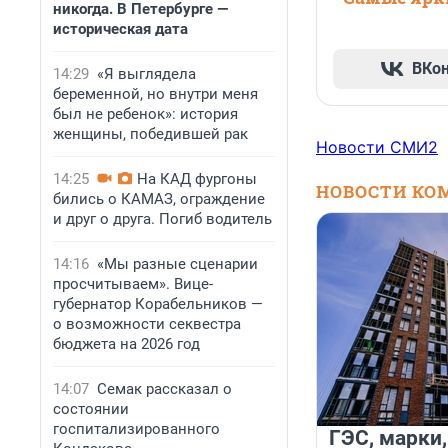
никогда. В Петербурге —
историческая дата
ВКо
14:29
«Я выглядела
беременной, но внутри меня
был не ребенок»: история
женщины, победившей рак
Новости СМИ2
14:25
На КАД фургоны
НОВОСТИ КО
бились о КАМАЗ, ограждение
и друг о друга. Погиб водитель
14:16
«Мы разные сценарии
просчитываем». Вице-
губернатор Корабельников —
о возможности секвестра
бюджета на 2026 год
14:07
Семак рассказал о
состоянии
госпитализированного
ГЭС, марки,