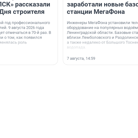
«ПСК» рассказали
заработали новые баз
 Дня строителя
станции МегаФона
ый год профессионального
Инженеры МегаФона установили тел
ей. 9 августа 2026 года
оборудование на популярных водоём
ет отмечаться в 70-й раз. В
Ленинградской области. Базовые ст
и о том, как появился
вблизи Лемболовского и Раздолинско
менялась роль
а также недалеко от Большого Тосне
водопада.
7 августа, 14:59