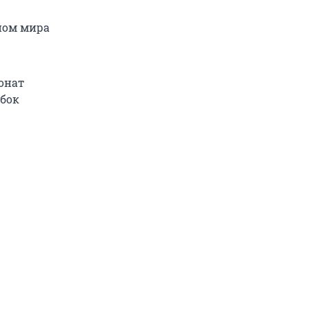
ном мира
онат
убок