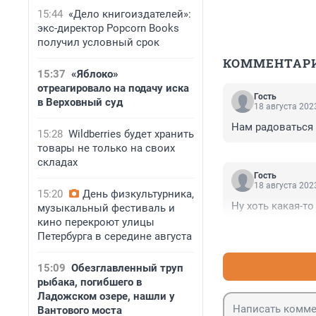
15:44
«Дело книгоиздателей»:
экс-директор Popcorn Books
получил условный срок
КОММЕНТАР
15:37
«Яблоко»
отреагировало на подачу иска
Гость
в Верховный суд
18 августа 2023
Нам радоваться 
15:28
Wildberries будет хранить
товары не только на своих
складах
Гость
18 августа 2023
15:20
День физкультурника,
Ну хоть какая-т
музыкальный фестиваль и
кино перекроют улицы
Петербурга в середине августа
15:09
Обезглавленный труп
рыбака, погибшего в
Ладожском озере, нашли у
Вантового моста