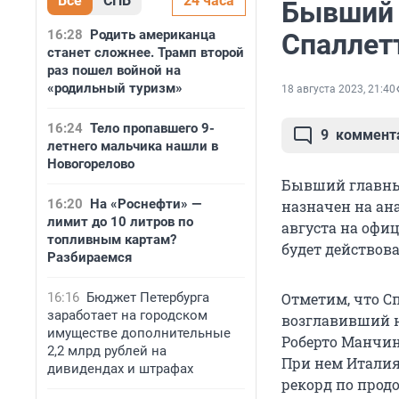
Все
СПБ
24 часа
Бывший 
16:28
Родить американца
Спаллет
станет сложнее. Трамп второй
раз пошел войной на
«родильный туризм»
18 августа 2023, 21:40
16:24
Тело пропавшего 9-
9
коммент
летнего мальчика нашли в
Новогорелово
Бывший главный
16:20
На «Роснефти» —
назначен на ан
лимит до 10 литров по
августа на офи
топливным картам?
будет действова
Разбираемся
16:16
Бюджет Петербурга
Отметим, что С
заработает на городском
возглавивший н
имуществе дополнительные
Роберто Манчин
2,2 млрд рублей на
При нем Италия
дивидендах и штрафах
рекорд по прод