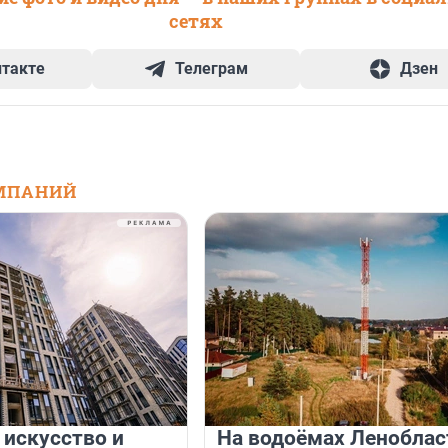
сетях
нтакте
Телеграм
Дзен
МПАНИЙ
 искусство и
На водоёмах Леноблас