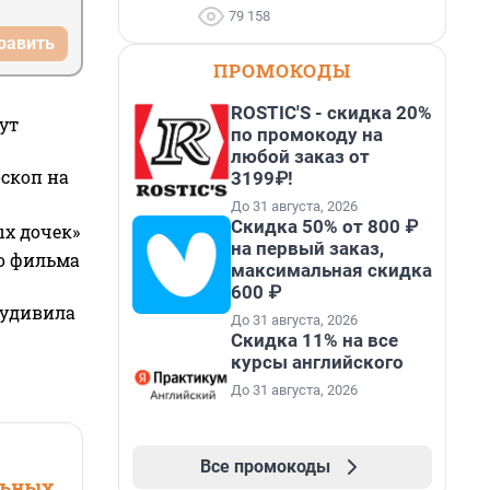
79 158
равить
ПРОМОКОДЫ
ROSTIC'S - скидка 20%
ут
по промокоду на
любой заказ от
оскоп на
3199₽!
До 31 августа, 2026
Скидка 50% от 800 ₽
ых дочек»
на первый заказ,
го фильма
максимальная скидка
600 ₽
 удивила
До 31 августа, 2026
Скидка 11% на все
курсы английского
До 31 августа, 2026
Все промокоды
льных