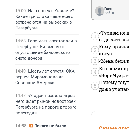
Гость
15:00
Наш проект: Угадаете?
Войти
Какие три слова чаще всего
встречаются на вывесках в
Петербурге
«Туризм не 
1
отдыхать в а
14:58
Горе-мать арестовали в
Кому призна
Петербурге. Ей вменяют
2
опустошение банковского
август
счета дочери
3
«Меня бесил
Его номинир
14:49
Шесть лет спустя: СКА
4
«Вор» Чухра
вернул Мироманова из
Почему внут
Северной Америки
5
даже учены
14:47
«Угадай правила игры».
Чего ждет рынок новостроек
Петербурга на пороге второго
полугодия
14:38
Такого не было
Самые ярки