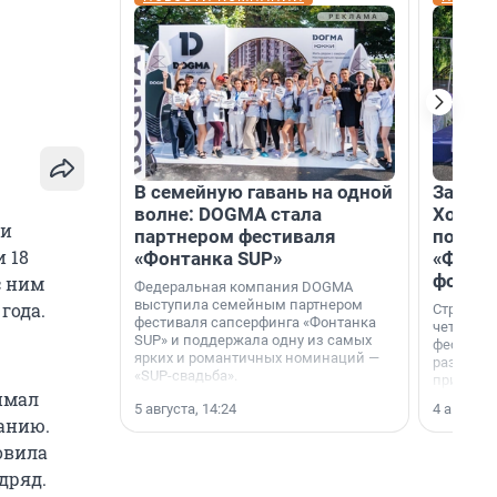
В семейную гавань на одной
Зажгли
волне: DOGMA стала
Холдин
ти
партнером фестиваля
посети
 18
«Фонтанка SUP»
«Фонта
фотоз
с ним
Федеральная компания DOGMA
выступила семейным партнером
года.
Строител
фестиваля сапсерфинга «Фонтанка
четверты
SUP» и поддержала одну из самых
фестивал
ярких и романтичных номинаций —
раз комп
«SUP-свадьба».
привезти
имал
и подари
5 августа, 14:24
4 августа,
посетите
ланию.
необычно
овила
дряд.