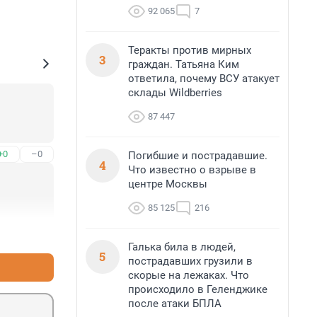
92 065
7
Теракты против мирных
3
граждан. Татьяна Ким
ответила, почему ВСУ атакует
склады Wildberries
87 447
+0
–0
Погибшие и пострадавшие.
4
Что известно о взрыве в
центре Москвы
85 125
216
+3
–0
Галька била в людей,
5
пострадавших грузили в
скорые на лежаках. Что
происходило в Геленджике
после атаки БПЛА