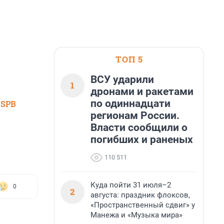
ТОП 5
ВСУ ударили
1
дронами и ракетами
по одиннадцати
 SPB
регионам России.
Власти сообщили о
погибших и раненых
110 511
Куда пойти 31 июля–2
0
2
августа: праздник флоксов,
«Пространственный сдвиг» у
Манежа и «Музыка мира»