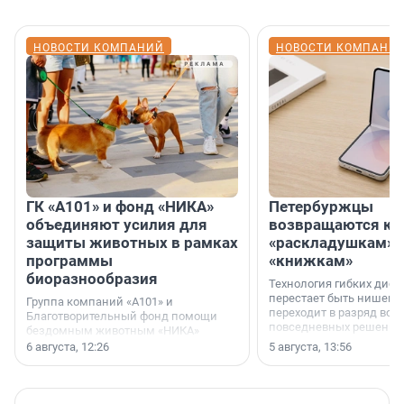
НОВОСТИ КОМПАНИЙ
НОВОСТИ КОМПАНИ
ГК «А101» и фонд «НИКА»
Петербуржцы
объединяют усилия для
возвращаются к
защиты животных в рамках
«раскладушкам» 
программы
«книжкам»
биоразнообразия
Технология гибких дисп
перестает быть нишевы
Группа компаний «А101» и
переходит в разряд вос
Благотворительный фонд помощи
повседневных решений
бездомным животным «НИКА»
заключили соглашение о
6 августа, 12:26
5 августа, 13:56
стратегическом сотрудничестве.