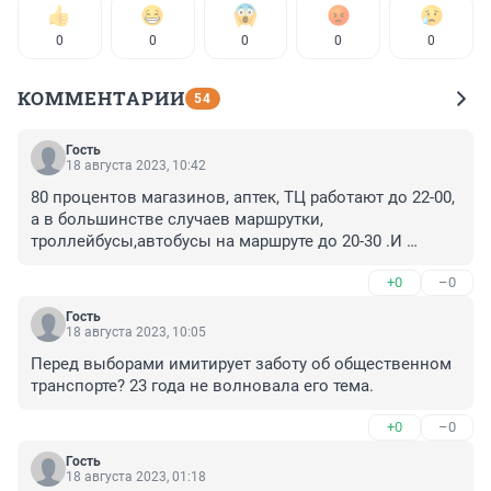
0
0
0
0
0
КОММЕНТАРИИ
54
Гость
18 августа 2023, 10:42
80 процентов магазинов, аптек, ТЦ работают до 22-00, 
а в большинстве случаев маршрутки, 
троллейбусы,автобусы на маршруте до 20-30 .И 
добираться домой как хочешь. Такси ,ну очень дорого 
+0
–0
после 22 часов! Отдали всё частникам,они во сколько 
хотят ,во столько и уходят с маршрута
Гость
18 августа 2023, 10:05
Перед выборами имитирует заботу об общественном 
транспорте? 23 года не волновала его тема.
+0
–0
Гость
18 августа 2023, 01:18