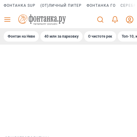
ФОНТАНКА SUP
(ОТ)ЛИЧНЫЙ ПИТЕР
ФОНТАНКА ГО
СЕРЕБР
Фонтан на Неве
40 млн за парковку
О чистоте рек
Топ-10, 