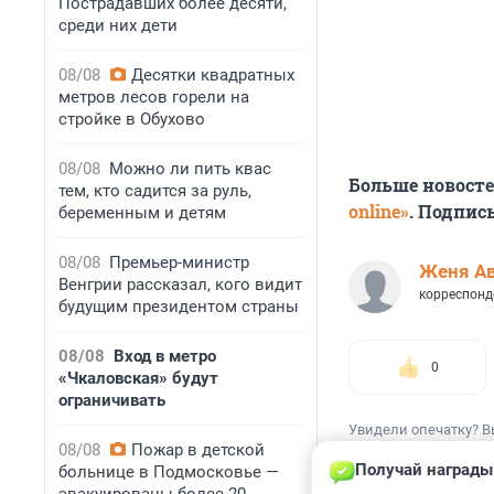
Пострадавших более десяти,
среди них дети
08/08
Десятки квадратных
метров лесов горели на
стройке в Обухово
08/08
Можно ли пить квас
Больше новост
тем, кто садится за руль,
online»
. Подпис
беременным и детям
08/08
Премьер-министр
Женя А
Венгрии рассказал, кого видит
корреспонд
будущим президентом страны
08/08
Вход в метро
0
«Чкаловская» будут
ограничивать
Увидели опечатку? В
08/08
Пожар в детской
Получай награды
больнице в Подмосковье —