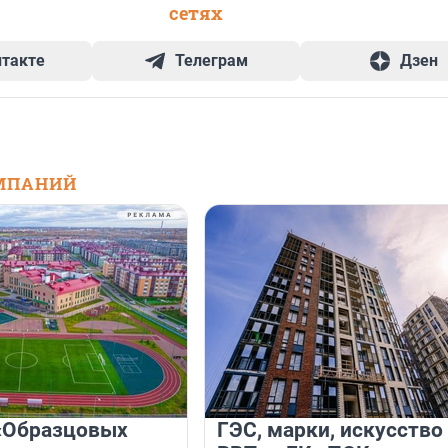
сетях
нтакте
Телеграм
Дзен
МПАНИЙ
«Образцовых
ГЭС, марки, искусство