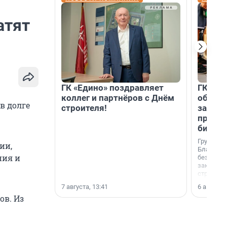
атят
ГК «Едино» поздравляет
ГК «А1
коллег и партнёров с Днём
объеди
в долге
строителя!
защит
прогр
биора
Группа к
ии,
Благотв
ния и
бездомн
заключил
стратеги
7 августа, 13:41
6 августа,
ов. Из