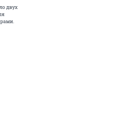
ло двух
ля
орами.