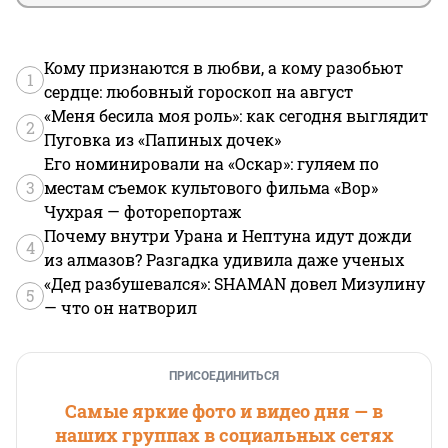
Кому признаются в любви, а кому разобьют
1
сердце: любовный гороскоп на август
«Меня бесила моя роль»: как сегодня выглядит
2
Пуговка из «Папиных дочек»
Его номинировали на «Оскар»: гуляем по
3
местам съемок культового фильма «Вор»
Чухрая — фоторепортаж
Почему внутри Урана и Нептуна идут дожди
4
из алмазов? Разгадка удивила даже ученых
«Дед разбушевался»: SHAMAN довел Мизулину
5
— что он натворил
ПРИСОЕДИНИТЬСЯ
Самые яркие фото и видео дня — в
наших группах в социальных сетях