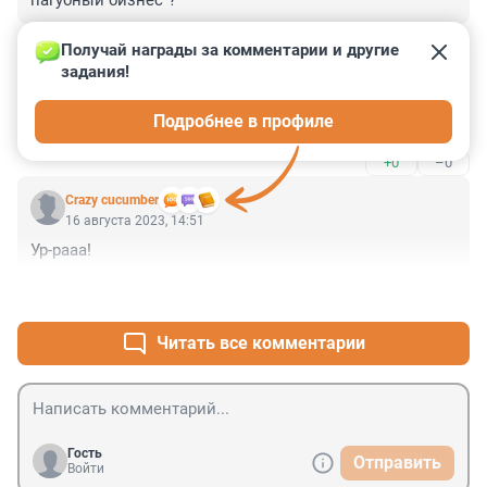
пагубный бизнес"?
+0
–0
Получай награды за комментарии и другие 
задания!
Гость
16 августа 2023, 15:40
Подробнее в профиле
Ура!
+0
–0
Crazy cucumber
16 августа 2023, 14:51
Ур-рааа!
+0
–0
Читать все комментарии
Гость
Отправить
Войти