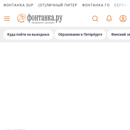
ФОНТАНКА SUP
(ОТ)ЛИЧНЫЙ ПИТЕР
ФОНТАНКА ГО
СЕРЕБР
Куда пойти на выходных
Образование в Петербурге
Финский за