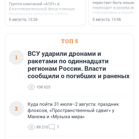
перестает быть нишевы
Группа компаний «А101» и
переходит в разряд вос
Благотворительный фонд помощи
повседневных решений
бездомным животным «НИКА»
заключили соглашение о
6 августа, 12:26
5 августа, 13:56
стратегическом сотрудничестве.
ТОП 5
ВСУ ударили дронами и
1
ракетами по одиннадцати
регионам России. Власти
сообщили о погибших и раненых
108 625
Куда пойти 31 июля–2 августа: праздник
2
флоксов, «Пространственный сдвиг» у
Манежа и «Музыка мира»
89 210
7