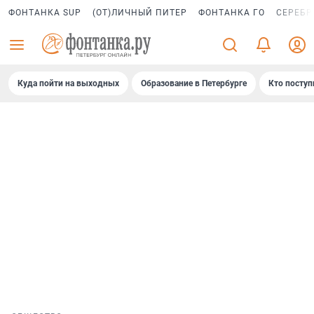
ФОНТАНКА SUP
(ОТ)ЛИЧНЫЙ ПИТЕР
ФОНТАНКА ГО
СЕРЕБР
Куда пойти на выходных
Образование в Петербурге
Кто поступ