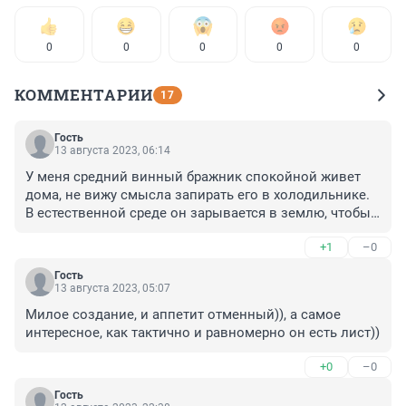
0
0
0
0
0
КОММЕНТАРИИ
17
Гость
13 августа 2023, 06:14
У меня средний винный бражник спокойной живет 
дома, не вижу смысла запирать его в холодильнике. 
В естественной среде он зарывается в землю, чтобы 
не замерзнуть. Мой бражник уже три недели как 
+1
–0
окуклился и всё так же подергивает хвостиком:)
Гость
13 августа 2023, 05:07
Милое создание, и аппетит отменный)), а самое 
интересное, как тактично и равномерно он есть лист))
+0
–0
Гость