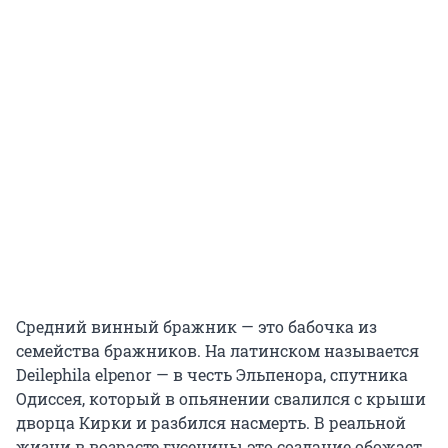
Средний винный бражник — это бабочка из
семейства бражников. На латинском называется
Deilephila elpenor — в честь Эльпенора, спутника
Одиссея, который в опьянении свалился с крыши
дворца Кирки и разбился насмерть. В реальной
жизни в возрасте гусеницы это создание обожает