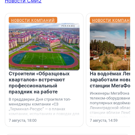
Новости СМИ2
НОВОСТИ КОМПАНИЙ
НОВОСТИ КОМПАНИ
Строители «Образцовых
На водоёмах Лен
кварталов» встречают
заработали новы
профессиональный
станции МегаФон
праздник на работе
Инженеры МегаФона ус
телеком-оборудование 
В преддверии Дня строителя топ-
популярных водоёмах
менеджеры компании «СЗ
Ленинградской области
„Терминал-Ресурс“ — о планах
станции вблизи Лембол
компании, испытаниях и поводах для
Раздолинского озёр, а 
осторожного оптимизма.
7 августа, 18:00
7 августа, 14:59
недалеко от Большого Т
водопада.