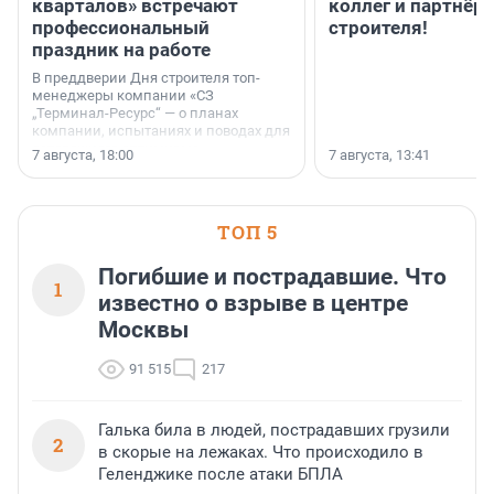
кварталов» встречают
коллег и партнёр
профессиональный
строителя!
праздник на работе
В преддверии Дня строителя топ-
менеджеры компании «СЗ
„Терминал-Ресурс“ — о планах
компании, испытаниях и поводах для
осторожного оптимизма.
7 августа, 18:00
7 августа, 13:41
ТОП 5
Погибшие и пострадавшие. Что
1
известно о взрыве в центре
Москвы
91 515
217
Галька била в людей, пострадавших грузили
2
в скорые на лежаках. Что происходило в
Геленджике после атаки БПЛА