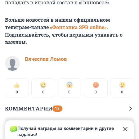
попадать в игровой состав в «Ганновере».
Больше новостей в нашем официальном
телеграм-канале
«Фонтанка SPB online»
.
Подписывайтесь, чтобы первыми узнавать о
важном.
Вячеслав Ломов
0
0
0
0
0
КОММЕНТАРИИ
13
Гость
9 августа 2023, 11:41
Получай награды за комментарии и другие 
задания!
Не пустили чернокожего футболиста, африканца, на 