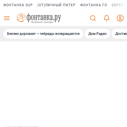
ФОНТАНКА SUP
(ОТ)ЛИЧНЫЙ ПИТЕР
ФОНТАНКА ГО
СЕРЕБР
Бензин дорожает — гибриды возвращаются
Дом Радио
Достав