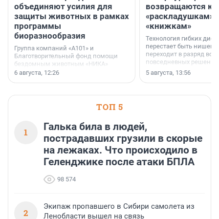
объединяют усилия для
возвращаются к
защиты животных в рамках
«раскладушкам» 
программы
«книжкам»
биоразнообразия
Технология гибких дисп
перестает быть нишевы
Группа компаний «А101» и
переходит в разряд вос
Благотворительный фонд помощи
повседневных решений
бездомным животным «НИКА»
заключили соглашение о
6 августа, 12:26
5 августа, 13:56
стратегическом сотрудничестве.
ТОП 5
Галька била в людей,
1
пострадавших грузили в скорые
на лежаках. Что происходило в
Геленджике после атаки БПЛА
98 574
Экипаж пропавшего в Сибири самолета из
2
Ленобласти вышел на связь