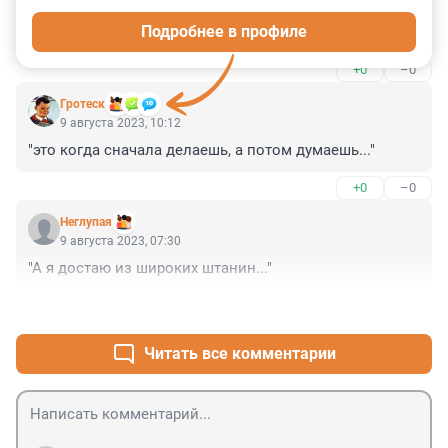
игру с шотландцами. И потом эти же люди будут 
Подробнее в профиле
аплодировать стоя в тот момент, когда команды АПЛ 
встанут на колени перед матчем в знак борьбы с 
+0
–0
расизмом. Спорт вне политики?
Гротеск
9 августа 2023, 10:12
"это когда сначала делаешь, а потом думаешь..."
+0
–0
Неглупая
9 августа 2023, 07:30
"А я достаю из широких штанин..."
+2
–0
Читать все комментарии