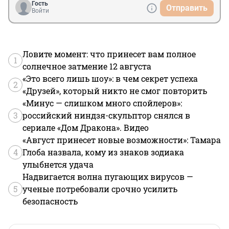
Гость
Отправить
Войти
Ловите момент: что принесет вам полное
1
солнечное затмение 12 августа
«Это всего лишь шоу»: в чем секрет успеха
2
«Друзей», который никто не смог повторить
«Минус — слишком много спойлеров»:
3
российский ниндзя-скульптор снялся в
сериале «Дом Дракона». Видео
«Август принесет новые возможности»: Тамара
4
Глоба назвала, кому из знаков зодиака
улыбнется удача
Надвигается волна пугающих вирусов —
5
ученые потребовали срочно усилить
безопасность