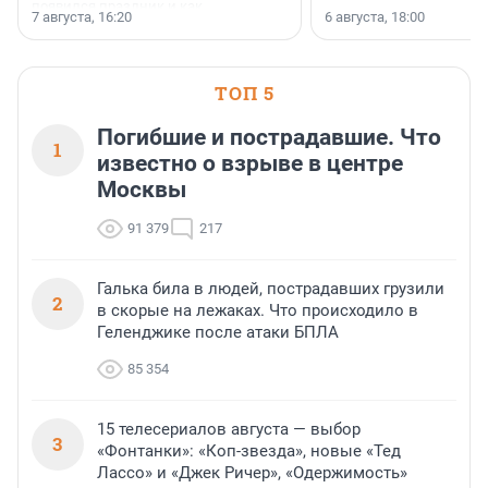
появился праздник и как
7 августа, 16:20
6 августа, 18:00
поменялась роль строительства.
ТОП 5
Погибшие и пострадавшие. Что
1
известно о взрыве в центре
Москвы
91 379
217
Галька била в людей, пострадавших грузили
2
в скорые на лежаках. Что происходило в
Геленджике после атаки БПЛА
85 354
15 телесериалов августа — выбор
3
«Фонтанки»: «Коп-звезда», новые «Тед
Лассо» и «Джек Ричер», «Одержимость»