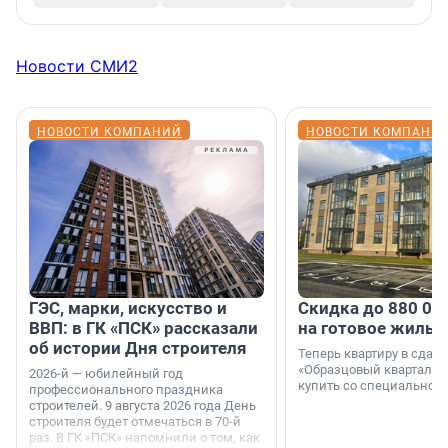
Новости СМИ2
НОВОСТИ КОМПАНИЙ
НОВОСТИ КОМПАНИ
ГЭС, марки, искусство и
Скидка до 880 00
ВВП: в ГК «ПСК» рассказали
на готовое жильё
об истории Дня строителя
Теперь квартиру в сда
«Образцовый квартал 1
2026-й — юбилейный год
купить со специальной 
профессионального праздника
строителей. 9 августа 2026 года День
строителя будет отмечаться в 70-й
раз. В ГК «ПСК» напомнили о том, как