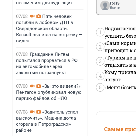
незаменим для худеющих
Гость
Войти
07/08
Пять человек
погибли в лобовом ДТП в
Надвигается
Свердловской области.
1
Renault вылетел на встречку —
усилить без
видео
«Сами корми
2
приводят к 
07/08
Гражданин Литвы
«Туризм не 
попытался прорваться в РФ
3
отдыхать в а
на автомобиле через
Кому призна
закрытый погранпункт
4
август
07/08
«Вы это видели?»:
5
«Меня бесил
Пентагон опубликовал новую
партию файлов об НЛО
07/08
«Водитель успел
выскочить». Машина дотла
сгорела в Петроградском
Самые ярки
районе