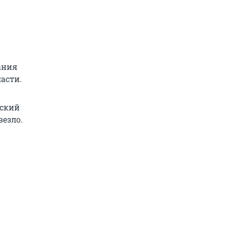
ания
асти.
еский
везло.