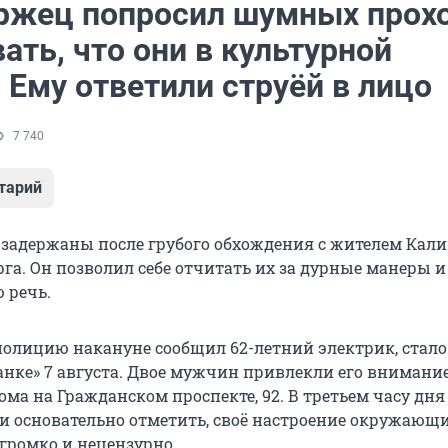
ржец попросил шумных прох
ать, что они в культурной
 Ему ответили струёй в лицо
7 740
тарий
 задержаны после грубого обхождения с жителем Кал
га. Он позволил себе отчитать их за дурные манеры и
 речь.
полицию накануне сообщил 62-летний электрик, стало
анке» 7 августа. Двое мужчин привлекли его внимани
ома на Гражданском проспекте, 92. В третьем часу дня
ли основательно отметить, своё настроение окружающ
громко и нецензурно.