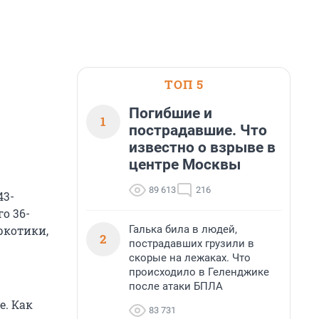
ТОП 5
Погибшие и
1
пострадавшие. Что
известно о взрыве в
центре Москвы
89 613
216
43-
о 36-
Галька била в людей,
ркотики,
2
пострадавших грузили в
скорые на лежаках. Что
происходило в Геленджике
после атаки БПЛА
е. Как
83 731