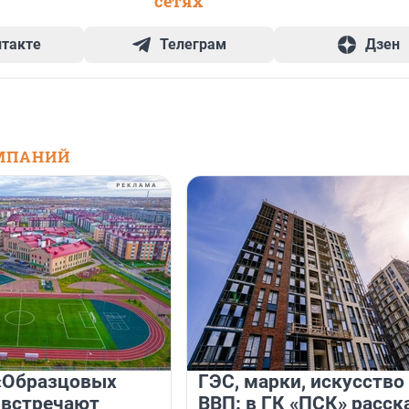
сетях
нтакте
Телеграм
Дзен
МПАНИЙ
«Образцовых
ГЭС, марки, искусство
 встречают
ВВП: в ГК «ПСК» расск