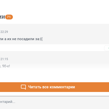
ИИ
71
 22:29
и а их не посадили за:((
 21:15
 90-е!
Читать все комментарии