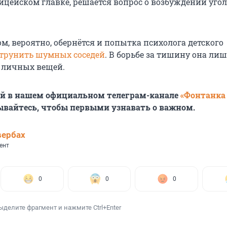
ицейском главке, решается вопрос о возбуждении уго
м, вероятно, обернётся и попытка психолога детского
трунить шумных соседей
. В борьбе за тишину она ли
и личных вещей.
ей в нашем официальном телеграм-канале
«Фонтанка
ывайтесь, чтобы первыми узнавать о важном.
вербах
ент
0
0
0
ыделите фрагмент и нажмите Ctrl+Enter