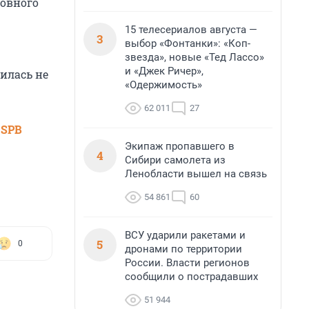
ловного
15 телесериалов августа —
3
выбор «Фонтанки»: «Коп-
звезда», новые «Тед Лассо»
и «Джек Ричер»,
шилась не
«Одержимость»
62 011
27
 SPB
Экипаж пропавшего в
4
Сибири самолета из
Ленобласти вышел на связь
54 861
60
ВСУ ударили ракетами и
5
0
дронами по территории
России. Власти регионов
сообщили о пострадавших
51 944