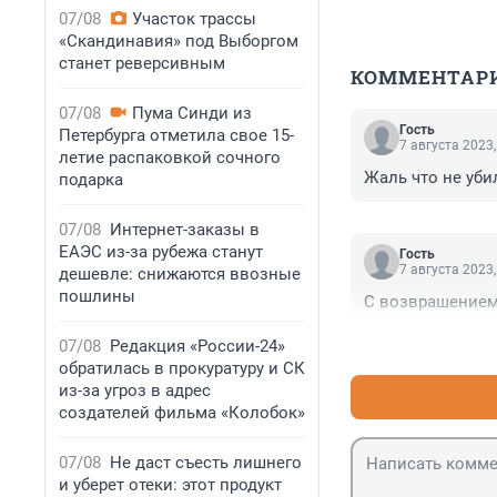
07/08
Участок трассы
«Скандинавия» под Выборгом
станет реверсивным
КОММЕНТАР
07/08
Пума Синди из
Гость
Петербурга отметила свое 15-
7 августа 2023,
летие распаковкой сочного
Жаль что не убил
подарка
07/08
Интернет-заказы в
ЕАЭС из-за рубежа станут
Гость
7 августа 2023,
дешевле: снижаются ввозные
пошлины
С возврашением,
07/08
Редакция «России-24»
обратилась в прокуратуру и СК
из-за угроз в адрес
создателей фильма «Колобок»
07/08
Не даст съесть лишнего
и уберет отеки: этот продукт