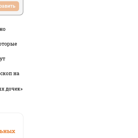
равить
но
которые
ут
оскоп на
ых дочек»
льных