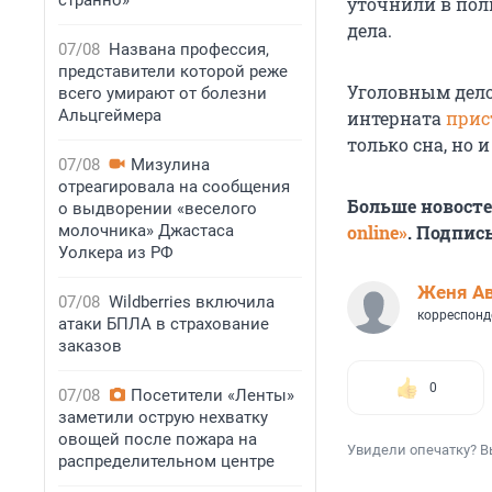
странно»
уточнили в пол
дела.
07/08
Названа профессия,
представители которой реже
Уголовным дело
всего умирают от болезни
Альцгеймера
интерната
прис
только сна, но 
07/08
Мизулина
отреагировала на сообщения
Больше новост
о выдворении «веселого
молочника» Джастаса
online»
. Подпис
Уолкера из РФ
Женя А
07/08
Wildberries включила
корреспонд
атаки БПЛА в страхование
заказов
0
07/08
Посетители «Ленты»
заметили острую нехватку
овощей после пожара на
Увидели опечатку? В
распределительном центре