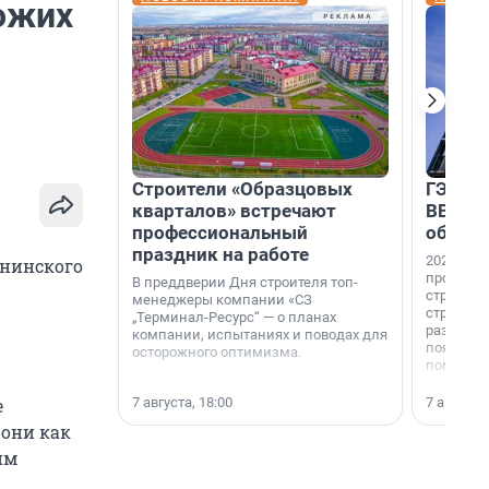
ожих
Строители «Образцовых
ГЭС, м
кварталов» встречают
ВВП: в
профессиональный
об ист
праздник на работе
2026-й —
ининского
професси
В преддверии Дня строителя топ-
строителе
менеджеры компании «СЗ
строителя
„Терминал-Ресурс“ — о планах
раз. В ГК
компании, испытаниях и поводах для
появился
осторожного оптимизма.
поменяла
7 августа, 18:00
7 августа,
е
 они как
им