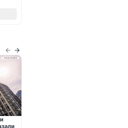
 и
На водоёмах Ленобласти
азали
заработали новые базовые