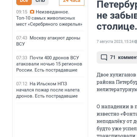
Все
СПБ
24 часа
Петербу
09:15
Неизведанное.
не забыв
Топ-10 самых живописных
столице.
мест «Серебряного ожерелья»
07:43
Москву атакуют дроны
7 августа 2023, 15:24
ВСУ
71
коммен
07:33
Почти 400 дронов ВСУ
атаковали ночью 15 регионов
России. Есть пострадавшие
Двое хулиганов
района Петербур
07:12
На Ильском НПЗ
нелитературную
начался пожар после налета
дронов. Есть пострадавшие
О нападении в 
известно «Фонт
неподалёку от д
будто уже успе
транслировали 