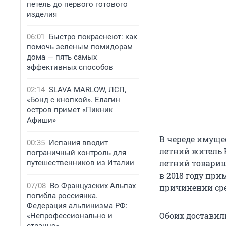
петель до первого готового
изделия
06:01
Быстро покраснеют: как
помочь зеленым помидорам
дома — пять самых
эффективных способов
02:14
SLAVA MARLOW, ЛСП,
«Бонд с кнопкой». Елагин
остров примет «Пикник
Афиши»
В череде имуще
00:35
Испания вводит
летний житель К
пограничный контроль для
летний товарищ
путешественников из Италии
в 2018 году при
07/08
Во Французских Альпах
причинении сре
погибла россиянка.
Федерация альпинизма РФ:
Обоих доставил
«Непрофессионально и