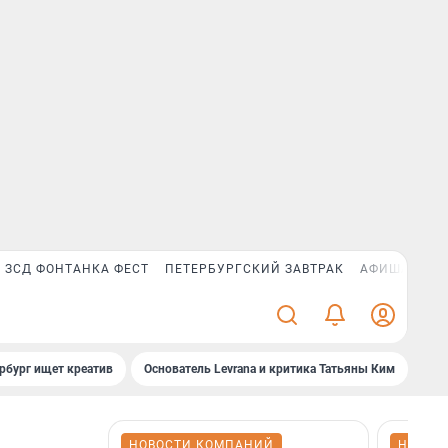
ЗСД ФОНТАНКА ФЕСТ
ПЕТЕРБУРГСКИЙ ЗАВТРАК
АФИША PLUS
рбург ищет креатив
Основатель Levrana и критика Татьяны Ким
Зач
НОВОСТИ КОМПАНИЙ
НОВОС