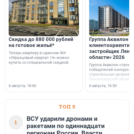
Скидка до 880 000 рублей
Группа Аквилон 
на готовое жильё*
клиентоориентир
застройщик Лени
Теперь квартиру в сданном ЖК
области» 2026
«Образцовый квартал 14» можно
купить со специальной скидкой.
Группа Аквилон стала 
победителей конкурса 
строительная организа
Ленинградской области 
номинации «Самый
6 августа, 18:00
6 августа, 16:50
клиентоориентированн
застройщик Ленинград
области».
ТОП 5
ВСУ ударили дронами и
1
ракетами по одиннадцати
регионам России. Власти