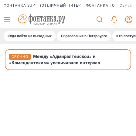
ФОНТАНКА SUP
(ОТ)ЛИЧНЫЙ ПИТЕР
ФОНТАНКА ГО
СЕРЕБР
Куда пойти на выходных
Образование в Петербурге
Кто поступ
Между «Адмиралтейской» и
СРОЧНО
«Комендантским» увеличивали интервал