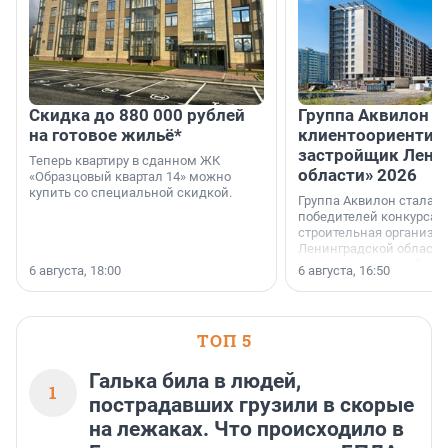
Скидка до 880 000 рублей
Группа Аквилон 
на готовое жильё*
клиентоориентир
застройщик Лени
Теперь квартиру в сданном ЖК
области» 2026
«Образцовый квартал 14» можно
купить со специальной скидкой.
Группа Аквилон стала 
победителей конкурса 
строительная организа
Ленинградской области 
номинации «Самый
6 августа, 18:00
6 августа, 16:50
клиентоориентированн
застройщик Ленинград
области».
ТОП 5
Галька била в людей,
1
пострадавших грузили в скорые
на лежаках. Что происходило в