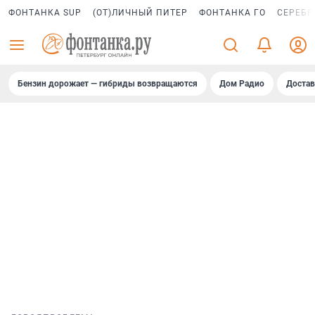
ФОНТАНКА SUP
(ОТ)ЛИЧНЫЙ ПИТЕР
ФОНТАНКА ГО
СЕРЕБР
Бензин дорожает — гибриды возвращаются
Дом Радио
Достав