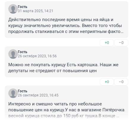
Гость
31 марта 2025, 14:21
Действительно последние время цены на яйца и 
курицу значительно увеличились. Вместо того чтобы 
продолжать сталкиваться с этим неприятным фактом, 
мы приняли решение разводить своих собственных 
+0
–0
кур и бройлеров. Начав с небольшого стада из 100 
экземпляров, мы приобрели специальный курятник 
Гость
«неделя без забот», который обеспечивает достойное 
26 октября 2023, 16:56
проживание нашим птицам. Теперь вся наша семья 
Можно не покупать курицу Есть картошка. Наши же 
получает достаточное количество свежих продуктов, 
депутаты не стредают от повышения цен
при этом мы знаем точно, что именно кормим наших 
курочек. Более того, теперь нам не нужно покупать 
+0
–0
мясо и яйца с антибиотиками, так как мы можем 
полностью полагаться на собственное производство.
Гость
26 сентября 2023, 16:45
Интересно и смешно читать про небольшое 
повышение цен на курицу.У нас в магазине Пятёрочка 
весной курица стоила до 150 руб кг тушка.В конце 
августа 184 руб кг тушка.А сейчас 195 руб кг 

+0
–0
тушка И это с желтым ценником.Получается 