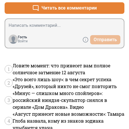
подорожала минимум на 30 процентов.И на сколько 
ещё подорожает.Зарплаты и пенсии так бы 
Читать все комментарии
поднимали.А по телевизору про подорожание 
продуктов молчок.Цены с заграницей 
сравнивают.Они бы зарплаты наши 
сравнивали.Интересная политика .Есть своя 
нефть,мясо,рыба,мясо,пшеница.Вывозится за границу 
Гость
Отправить
а для своих россиян подымают цены
Войти
Ловите момент: что принесет вам полное
1
солнечное затмение 12 августа
«Это всего лишь шоу»: в чем секрет успеха
2
«Друзей», который никто не смог повторить
«Минус — слишком много спойлеров»:
3
российский ниндзя-скульптор снялся в
сериале «Дом Дракона». Видео
«Август принесет новые возможности»: Тамара
4
Глоба назвала, кому из знаков зодиака
улыбнется удача