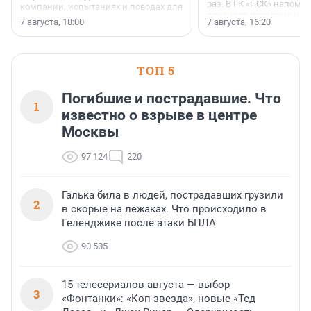
раз. В ГК «ПСК» напомни
компании, испытаниях и поводах для
появился праздник и к
осторожного оптимизма.
7 августа, 18:00
7 августа, 16:20
поменялась роль строит
ТОП 5
Погибшие и пострадавшие. Что
1
известно о взрыве в центре
Москвы
97 124
220
Галька била в людей, пострадавших грузили
2
в скорые на лежаках. Что происходило в
Геленджике после атаки БПЛА
90 505
15 телесериалов августа — выбор
3
«Фонтанки»: «Коп-звезда», новые «Тед