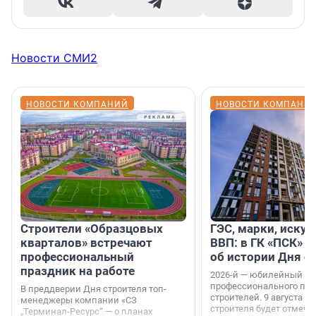
Новости СМИ2
НОВОСТИ КОМПАНИЙ
НОВОСТИ КОМПАНИ
Строители «Образцовых
ГЭС, марки, искус
кварталов» встречают
ВВП: в ГК «ПСК» р
профессиональный
об истории Дня с
праздник на работе
2026-й — юбилейный го
профессионального пр
В преддверии Дня строителя топ-
строителей. 9 августа 2
менеджеры компании «СЗ
строителя будет отмечат
„Терминал-Ресурс“ — о планах