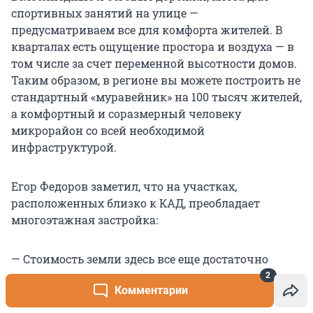
спортивных занятий на улице —
предусматриваем все для комфорта жителей. В
кварталах есть ощущение простора и воздуха — в
том числе за счет переменной высотности домов.
Таким образом, в регионе вы можете построить не
стандартный «муравейник» на 100 тысяч жителей,
а комфортный и соразмерный человеку
микрорайон со всей необходимой
инфраструктурой.
Егор Федоров заметил, что на участках,
расположенных близко к КАД, преобладает
многоэтажная застройка:
— Стоимость земли здесь все еще достаточно
высокая, поэтому девелоперы зачастую возводят
2
Комментарии
комплексы высотой до 24 этажей. Однако в более
удаленных районах фокус смещается на более