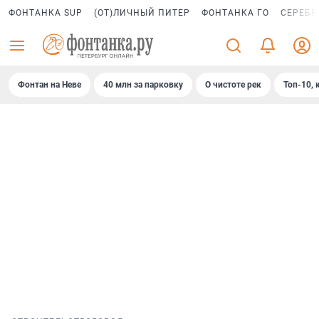
ФОНТАНКА SUP
(ОТ)ЛИЧНЫЙ ПИТЕР
ФОНТАНКА ГО
СЕРЕБР
Фонтан на Неве
40 млн за парковку
О чистоте рек
Топ-10, 