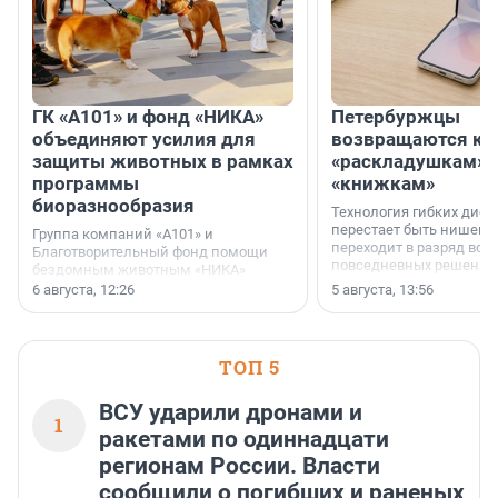
ГК «А101» и фонд «НИКА»
Петербуржцы
объединяют усилия для
возвращаются к
защиты животных в рамках
«раскладушкам» 
программы
«книжкам»
биоразнообразия
Технология гибких дисп
перестает быть нишевы
Группа компаний «А101» и
переходит в разряд вос
Благотворительный фонд помощи
повседневных решений
бездомным животным «НИКА»
заключили соглашение о
6 августа, 12:26
5 августа, 13:56
стратегическом сотрудничестве.
ТОП 5
ВСУ ударили дронами и
1
ракетами по одиннадцати
регионам России. Власти
сообщили о погибших и раненых