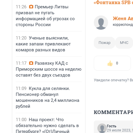
«Фонтанка SPB o
11:26
Премьер Литвы
призвал не пугать
Женя А
информацией об угрозах со
стороны России
корреспонд
11:20
Ученые выяснили,
Пожар
МЧС
какие запахи привлекают
комаров разных видов
11:17
Развязку КАД с
0
Приморским шоссе на неделю
оставят без двух съездов
Увидели опечатку? В
11:09
Кукла для селянки.
Пенсионер обманул
мошенников на 2,4 миллиона
рублей
КОММЕНТАР
11:00
Наш проект: Что
обязательно нужно сделать в
Гость
29 июля 2023, 
Петербурге? «(От)Личный