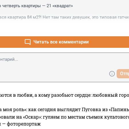
 четверть квартиры — 21 «квадрат»

вся квартира 84 м2?! Нет там таких девушек, это типовая гатчи
века пытались вытащить наверх на 7й этаж, а внизу растянули
страховки, и это ещё силами местных очевидцев. Чем закончило
нка на 112 приехали быстро
Читать все комментарии
Отп
ются в любви, а кому разобьют сердце: любовный гор
а моя роль»: как сегодня выглядит Пуговка из «Папин
овали на «Оскар»: гуляем по местам съемок культово
я — фоторепортаж