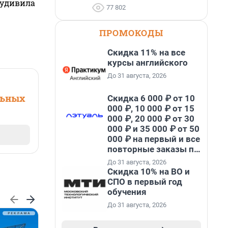
 удивила
77 802
ПРОМОКОДЫ
Скидка 11% на все
курсы английского
До 31 августа, 2026
льных
Скидка 6 000 ₽ от 10
000 ₽, 10 000 ₽ от 15
000 ₽, 20 000 ₽ от 30
000 ₽ и 35 000 ₽ от 50
000 ₽ на первый и все
повторные заказы по
промокоду НАБЕРИ
До 31 августа, 2026
Скидка 10% на ВО и
СПО в первый год
обучения
До 31 августа, 2026