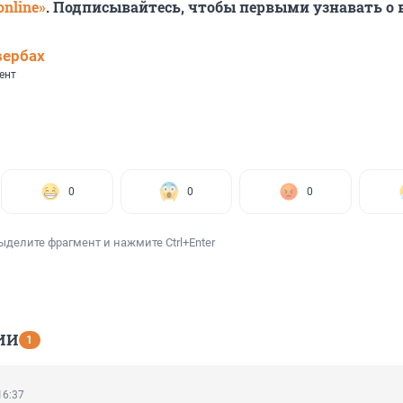
nline»
. Подписывайтесь, чтобы первыми узнавать о
вербах
ент
0
0
0
ыделите фрагмент и нажмите Ctrl+Enter
ИИ
1
16:37