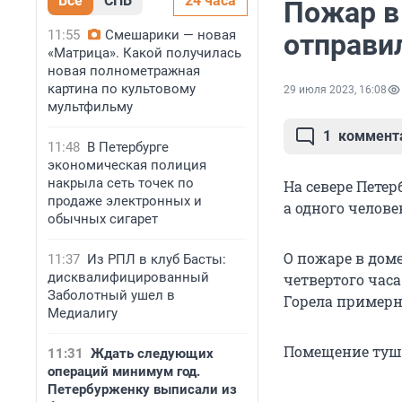
Все
СПБ
24 часа
Пожар в
11:55
Смешарики — новая
отправи
«Матрица». Какой получилась
новая полнометражная
картина по культовому
29 июля 2023, 16:08
мультфильму
1
коммент
11:48
В Петербурге
экономическая полиция
накрыла сеть точек по
На севере Петер
продаже электронных и
а одного челов
обычных сигарет
О пожаре в доме
11:37
Из РПЛ в клуб Басты:
дисквалифицированный
четвертого часа
Заболотный ушел в
Горела примерно
Медиалигу
Помещение туши
11:31
Ждать следующих
операций минимум год.
Петербурженку выписали из