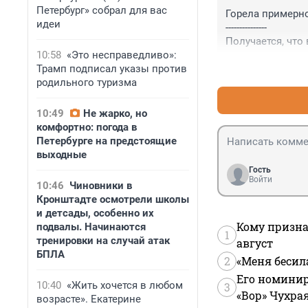
Петербург» собрал для вас
Горела примерно
идеи
---------------

Получается, что 
10:58
«Это несправедливо»:
серия. Там чело
Трамп подписал указы против
что то для под 
родильного туризма
знаю, после зво
10:49
Не жарко, но
комфортно: погода в
Петербурге на предстоящие
выходные
Гость
Войти
10:46
Чиновники в
Кронштадте осмотрели школы
и детсады, особенно их
Кому призна
подвалы. Начинаются
1
тренировки на случай атак
август
БПЛА
2
«Меня бесил
Его номинир
10:40
«Жить хочется в любом
3
«Вор» Чухра
возрасте». Екатерине