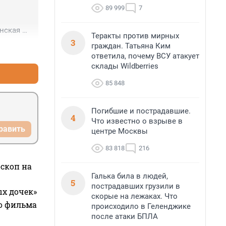
89 999
7
нская 
Теракты против мирных
 тоже 
3
граждан. Татьяна Ким
+1
–0
сь - не 
ответила, почему ВСУ атакует
склады Wildberries
85 848
Погибшие и пострадавшие.
4
Что известно о взрыве в
равить
центре Москвы
83 818
216
оскоп на
Галька била в людей,
5
пострадавших грузили в
ых дочек»
скорые на лежаках. Что
го фильма
происходило в Геленджике
после атаки БПЛА