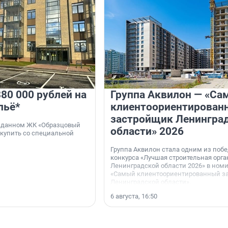
80 000 рублей на
Группа Аквилон — «Са
льё*
клиентоориентирован
застройщик Ленингра
 сданном ЖК «Образцовый
области» 2026
 купить со специальной
Группа Аквилон стала одним из поб
конкурса «Лучшая строительная орг
Ленинградской области 2026» в ном
«Самый клиентоориентированный з
Ленинградской области».
6 августа, 16:50