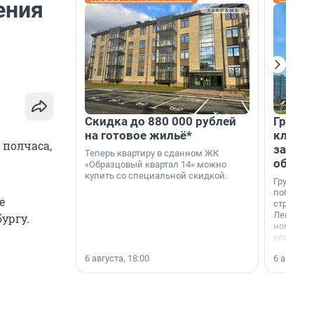
ения
Скидка до 880 000 рублей
Группа
на готовое жильё*
клиен
 полчаса,
застро
Теперь квартиру в сданном ЖК
област
«Образцовый квартал 14» можно
купить со специальной скидкой.
Группа А
победите
е
строител
Ленингра
ургу.
номинац
клиенто
застройщ
6 августа, 18:00
6 августа,
области»