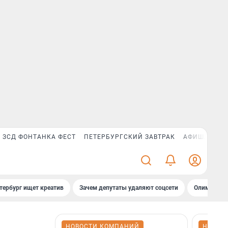
ЗСД ФОНТАНКА ФЕСТ
ПЕТЕРБУРГСКИЙ ЗАВТРАК
АФИША PLUS
тербург ищет креатив
Зачем депутаты удаляют соцсети
Олимпиадни
НОВОСТИ КОМПАНИЙ
НОВОС