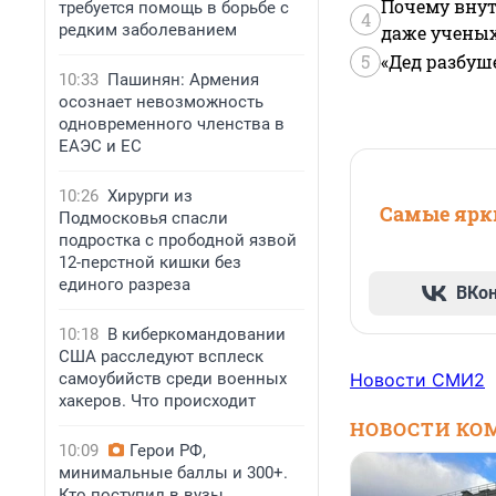
Почему внут
требуется помощь в борьбе с
4
редким заболеванием
даже учены
5
«Дед разбуш
10:33
Пашинян: Армения
осознает невозможность
одновременного членства в
ЕАЭС и ЕС
10:26
Хирурги из
Самые ярки
Подмосковья спасли
подростка с прободной язвой
12-перстной кишки без
единого разреза
ВКо
10:18
В киберкомандовании
США расследуют всплеск
самоубийств среди военных
Новости СМИ2
хакеров. Что происходит
НОВОСТИ КО
10:09
Герои РФ,
минимальные баллы и 300+.
Кто поступил в вузы