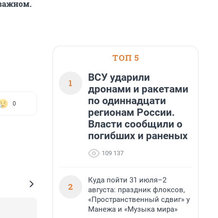
 важном.
ТОП 5
ВСУ ударили
1
дронами и ракетами
по одиннадцати
0
регионам России.
Власти сообщили о
погибших и раненых
109 137
Куда пойти 31 июля–2
2
августа: праздник флоксов,
«Пространственный сдвиг» у
Манежа и «Музыка мира»