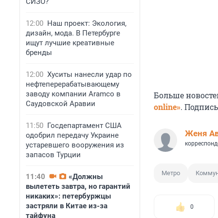
СИЗО?
12:00
Наш проект: Экология,
дизайн, мода. В Петербурге
ищут лучшие креативные
бренды
12:00
Хуситы нанесли удар по
нефтеперерабатывающему
заводу компании Aramco в
Больше новосте
Саудовской Аравии
online»
. Подпис
11:50
Госдепартамент США
Женя А
одобрил передачу Украине
корреспонд
устаревшего вооружения из
запасов Турции
Метро
Коммун
11:40
«Должны
вылететь завтра, но гарантий
никаких»: петербуржцы
застряли в Китае из-за
0
тайфуна