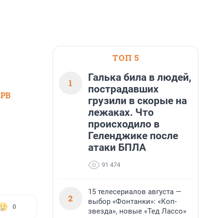
ТОП 5
Галька била в людей,
1
пострадавших
SPB
грузили в скорые на
лежаках. Что
происходило в
Геленджике после
атаки БПЛА
91 474
15 телесериалов августа —
2
выбор «Фонтанки»: «Коп-
0
звезда», новые «Тед Лассо»