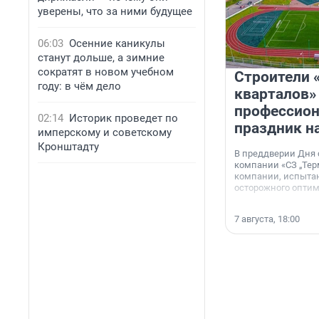
уверены, что за ними будущее
06:03
Осенние каникулы
станут дольше, а зимние
сократят в новом учебном
Строители 
году: в чём дело
кварталов»
профессио
02:14
Историк проведет по
праздник н
имперскому и советскому
Кронштадту
В преддверии Дня
компании «СЗ „Тер
компании, испытан
осторожного опти
7 августа, 18:00