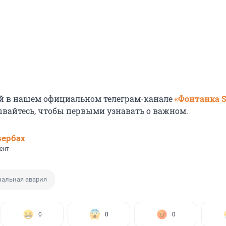
й в нашем официальном телеграм-канале
«Фонтанка 
ывайтесь, чтобы первыми узнавать о важном.
вербах
ент
альная авария
0
0
0