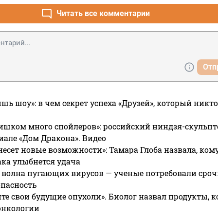
ет не могут построить сколько миллиардов туда вбухали прост
станций нет ,а старые закрываются и назревает жо....а
Читать все комментарии
Отп
ишь шоу»: в чем секрет успеха «Друзей», который никто
ишком много спойлеров»: российский ниндзя-скульпт
риале «Дом Дракона». Видео
несет новые возможности»: Тамара Глоба назвала, кому
ака улыбнется удача
 волна пугающих вирусов — ученые потребовали сроч
опасность
те свои будущие опухоли». Биолог назвал продукты, 
онкологии