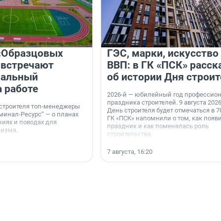
«Образцовых
ГЭС, марки, искусство
 встречают
ВВП: в ГК «ПСК» расск
нальный
об истории Дня строит
а работе
2026-й — юбилейный год профессио
праздника строителей. 9 августа 2026
 строителя топ-менеджеры
День строителя будет отмечаться в 70
минал-Ресурс“ — о планах
ГК «ПСК» напомнили о том, как появ
иях и поводах для
праздник и как поменялась роль
мизма.
строительства.
7 августа, 16:20