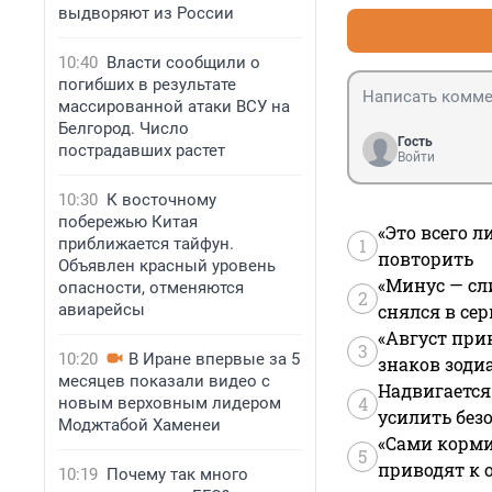
театральная 8 л
выдворяют из России
итог ,что новых 
10:40
Власти сообщили о
погибших в результате
массированной атаки ВСУ на
Белгород. Число
Гость
пострадавших растет
Войти
10:30
К восточному
побережью Китая
«Это всего л
приближается тайфун.
1
повторить
Объявлен красный уровень
«Минус — сл
опасности, отменяются
2
авиарейсы
снялся в се
«Август при
3
10:20
В Иране впервые за 5
знаков зоди
месяцев показали видео с
Надвигается
4
новым верховным лидером
усилить без
Моджтабой Хаменеи
«Сами корми
5
приводят к 
10:19
Почему так много