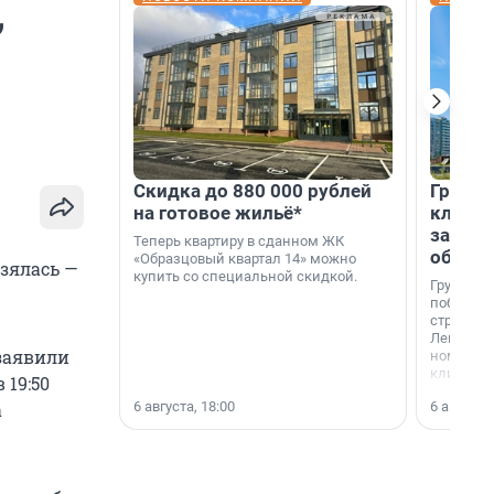
,
Скидка до 880 000 рублей
Группа
на готовое жильё*
клиен
застро
Теперь квартиру в сданном ЖК
област
«Образцовый квартал 14» можно
взялась —
купить со специальной скидкой.
Группа А
победите
строител
Ленингра
 заявили
номинац
клиенто
 19:50
застройщ
6 августа, 18:00
6 августа,
а
области»