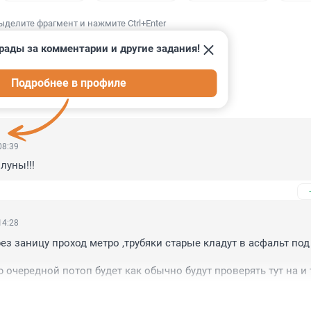
ыделите фрагмент и нажмите Ctrl+Enter
рады за комментарии и другие задания!
Подробнее в профиле
ИИ
7
08:39
луны!!!
14:28
ез заницу проход метро ,трубяки старые кладут в асфальт под
 очередной потоп будет как обычно будут проверять тут на и т
итерское метро не развивается с 2019 года застой
