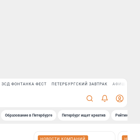
ЗСД ФОНТАНКА ФЕСТ
ПЕТЕРБУРГСКИЙ ЗАВТРАК
АФИША PLUS
Образование в Петербурге
Петербург ищет креатив
Рейтинги «Фо
НОВОСТИ КОМПАНИЙ
НОВОС