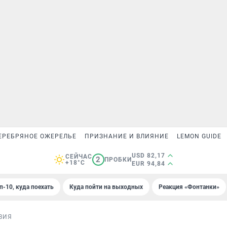
ЕРЕБРЯНОЕ ОЖЕРЕЛЬЕ
ПРИЗНАНИЕ И ВЛИЯНИЕ
LEMON GUIDE
USD 82,17
СЕЙЧАС
2
ПРОБКИ
+18°C
EUR 94,84
п-10, куда поехать
Куда пойти на выходных
Реакция «Фонтанки»
ВИЯ