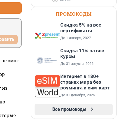
о псц 
ПРОМОКОДЫ
Скидка 5% на все
сертификаты
До 1 января, 2027
равить
Скидка 11% на все
курсы
 не смог
До 31 августа, 2026
ор
Интернет в 180+
странах мира без
роуминга и сим-карт
 из
До 31 декабря, 2026
но
Все промокоды
которые