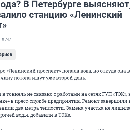
вода? В Петербурге выясняют
залило станцию «Ленинский
т»
8 747
ариев
о «Ленинский проспект» попала вода, но откуда она 
ичину потопа ищут уже второй день.
в тоннель не связано с работами на сетях ГУП «ТЭК»,
нке» в пресс-службе предприятия. Ремонт завершили в
енили два метра теплосети. Замена участка не лишил
рячей воды, добавили в ТЭКе.