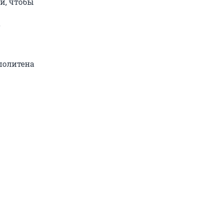
и, чтобы
о
ополитена