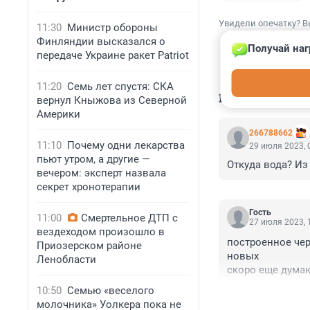
Увидели опечатку? В
11:30
Министр обороны
Финляндии высказался о
Получай наг
передаче Украине ракет Patriot
11:20
Семь лет спустя: СКА
КОММЕНТАР
вернул Кныжова из Северной
Америки
266788662
11:10
Почему одни лекарства
29 июля 2023, 
пьют утром, а другие —
Откуда вода? Из 
вечером: эксперт назвала
секрет хронотерапии
Гость
11:00
Смертельное ДТП с
27 июля 2023, 
вездеходом произошло в
построенное чер
Приозерском районе
новых

Ленобласти
скоро еще думаю
кирдык

10:50
Семью «веселого
очень жаль что п
молочника» Уолкера пока не