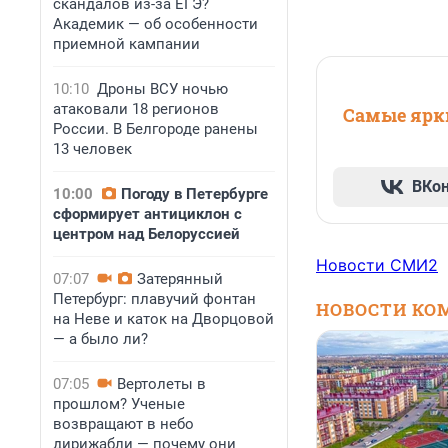
скандалов из-за ЕГЭ?
Академик — об особенности
приемной кампании
10:10
Дроны ВСУ ночью
атаковали 18 регионов
Самые ярки
России. В Белгороде ранены
13 человек
ВКо
10:00
Погоду в Петербурге
сформирует антициклон с
центром над Белоруссией
Новости СМИ2
07:07
Затерянный
Петербург: плавучий фонтан
НОВОСТИ КО
на Неве и каток на Дворцовой
— а было ли?
07:05
Вертолеты в
прошлом? Ученые
возвращают в небо
дирижабли — почему они