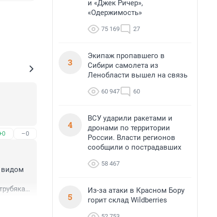
и «Джек Ричер»,
«Одержимость»
75 169
27
Экипаж пропавшего в
3
Сибири самолета из
Ленобласти вышел на связь
60 947
60
ВСУ ударили ракетами и
4
дронами по территории
+0
–0
России. Власти регионов
сообщили о пострадавших
58 467
 видом 
рубяка 
Из-за атаки в Красном Бору
5
горит склад Wildberries
+0
–0
52 753