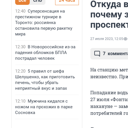
Все
СПБ
24 часа
Откуда 
12:40
Суперсенсация на
почему 
престижном турнире в
проспек
Торонто: россиянка
остановила первую ракетку
мира
27 июля 2023, 12:05
12:30
В Новороссийске из-за
падения обломков БПЛА
7
коммент
пострадал человек
На станцию метр
12:20
5 правил от шефа
неизвестно. Пр
Шелушенко, как приготовить
печень, чтобы убрать
неприятный вкус и запах
Попадание воды 
27 июля «Фонта
12:10
Мужчина кидался с
накануне — зам
ножом на прохожих в парке
Сосновка
потребителей го