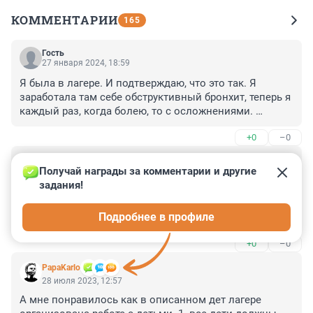
КОММЕНТАРИИ
165
Гость
27 января 2024, 18:59
Я была в лагере. И подтверждаю, что это так. Я 
заработала там себе обструктивный бронхит, теперь я 
каждый раз, когда болею, то с осложнениями. 
Рабочий персонал там не лечат, вы там никому не 
+0
–0
нужны, режим тяжелый. Те, кто пишут, что мы плохие 
педагоги тогда, поезжайте, мои дорогие, и 
Гость
поработайте. Даже взрослые там не выдерживают. 
28 июля 2023, 13:25
Получай награды за комментарии и другие 
Вожатые приезжают и болеют после.
задания!
Это, как проклятия или порчу сделали, но не словами, 
а поступками. В итоге, самим придётся 
Подробнее в профиле
расплачиваться, в том числе и их потомкам. Это всё 
последствия 90х и 2000 годов. Натворили дел, а 
+0
–0
теперь сами тоже страдают. И даже не понимают, что 
сами виноваты.
PapaKarlo
28 июля 2023, 12:57
А мне понравилось как в описанном дет лагере 