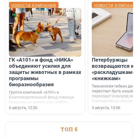
НОВОСТИ КОМПАНИЙ
НОВОСТИ КОМПАНИ
ГК «А101» и фонд «НИКА»
Петербуржцы
объединяют усилия для
возвращаются к
защиты животных в рамках
«раскладушкам» 
программы
«книжкам»
биоразнообразия
Технология гибких дисп
перестает быть нишевы
Группа компаний «А101» и
переходит в разряд вос
Благотворительный фонд помощи
повседневных решений
бездомным животным «НИКА»
заключили соглашение о
6 августа, 12:26
5 августа, 13:56
стратегическом сотрудничестве.
ТОП 5