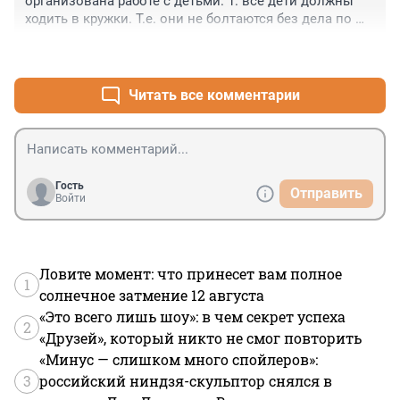
организована работе с детьми. 1. все дети должны 
ходить в кружки. Т.е. они не болтаются без дела по 
территории, а находятся под присмотром. 2. Сами 
+1
–0
вожатые и муз операторы то же заняты весь день 
делом. Т.е.не бухают, не "косят" где-то в баре где- вне 
территории3. Дисциплина и порядок -это я увидел в 
Читать все комментарии
описании ситуации.4. Если муз рук устает от детей, то 
ей нужно думать, что следует менять профессию. 
Может пойдет работать на укладку асфальта?
Гость
Отправить
Войти
Ловите момент: что принесет вам полное
1
солнечное затмение 12 августа
«Это всего лишь шоу»: в чем секрет успеха
2
«Друзей», который никто не смог повторить
«Минус — слишком много спойлеров»:
3
российский ниндзя-скульптор снялся в