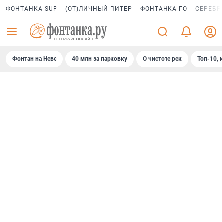
ФОНТАНКА SUP
(ОТ)ЛИЧНЫЙ ПИТЕР
ФОНТАНКА ГО
СЕРЕБР
Фонтан на Неве
40 млн за парковку
О чистоте рек
Топ-10, 