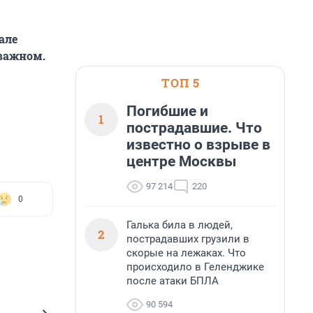
але
 важном.
ТОП 5
Погибшие и
1
пострадавшие. Что
известно о взрыве в
центре Москвы
97 214
220
0
Галька била в людей,
2
пострадавших грузили в
скорые на лежаках. Что
происходило в Геленджике
после атаки БПЛА
90 594