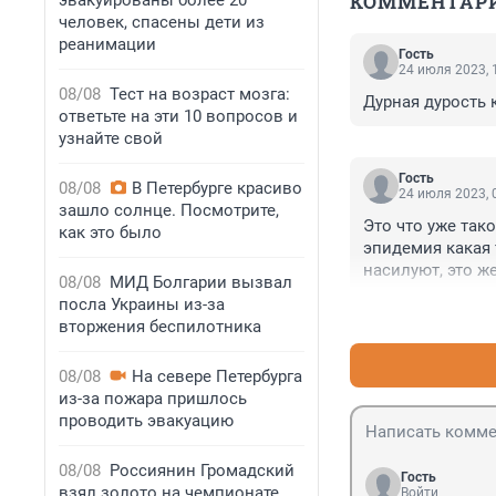
КОММЕНТАР
эвакуированы более 20
человек, спасены дети из
реанимации
Гость
24 июля 2023, 
08/08
Тест на возраст мозга:
Дурная дурость 
ответьте на эти 10 вопросов и
узнайте свой
Гость
08/08
В Петербурге красиво
24 июля 2023, 
зашло солнце. Посмотрите,
Это что уже так
как это было
эпидемия какая 
насилуют, это ж
08/08
МИД Болгарии вызвал
посла Украины из-за
вторжения беспилотника
08/08
На севере Петербурга
из-за пожара пришлось
проводить эвакуацию
08/08
Россиянин Громадский
Гость
взял золото на чемпионате
Войти