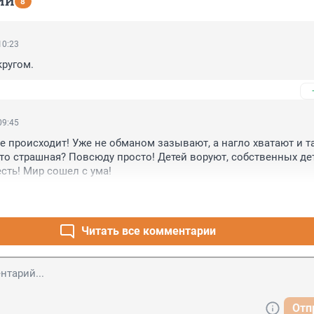
ИИ
8
10:23
кругом.
09:45
ое происходит! Уже не обманом зазывают, а нагло хватают и та
то страшная? Повсюду просто! Детей воруют, собственных дет
есть! Мир сошел с ума!
Читать все комментарии
Отп