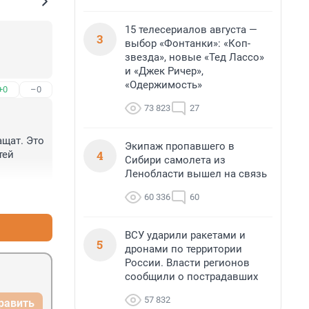
15 телесериалов августа —
3
выбор «Фонтанки»: «Коп-
звезда», новые «Тед Лассо»
и «Джек Ричер»,
«Одержимость»
+0
–0
73 823
27
щат. Это 
Экипаж пропавшего в
4
ей 
Сибири самолета из
Ленобласти вышел на связь
+1
–0
60 336
60
ВСУ ударили ракетами и
5
дронами по территории
России. Власти регионов
сообщили о пострадавших
57 832
равить