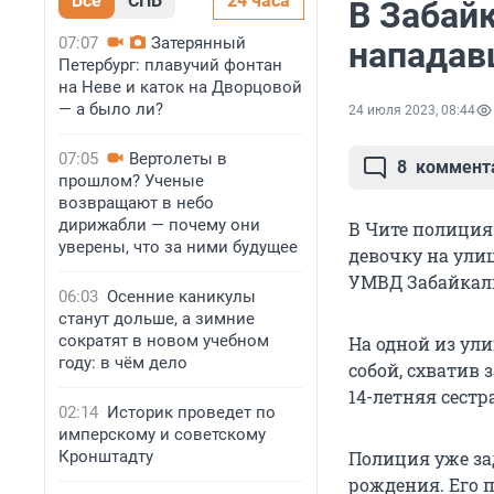
Все
СПБ
24 часа
В Забайк
07:07
Затерянный
нападав
Петербург: плавучий фонтан
на Неве и каток на Дворцовой
— а было ли?
24 июля 2023, 08:44
07:05
Вертолеты в
8
коммент
прошлом? Ученые
возвращают в небо
дирижабли — почему они
В Чите полиция
уверены, что за ними будущее
девочку на улиц
УМВД Забайкал
06:03
Осенние каникулы
станут дольше, а зимние
сократят в новом учебном
На одной из ули
году: в чём дело
собой, схватив 
14-летняя сестра
02:14
Историк проведет по
имперскому и советскому
Кронштадту
Полиция уже за
рождения. Его 