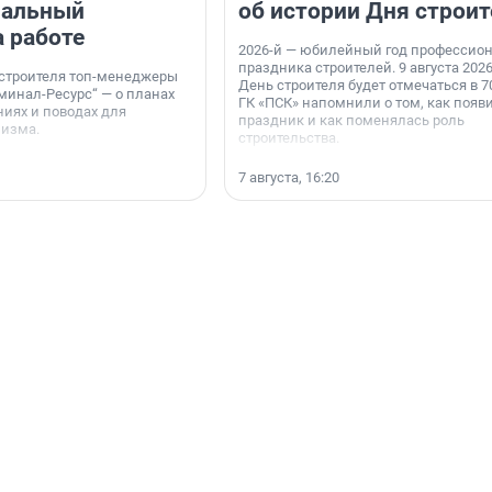
нальный
об истории Дня строит
а работе
2026-й — юбилейный год профессио
праздника строителей. 9 августа 2026
 строителя топ-менеджеры
День строителя будет отмечаться в 70
минал-Ресурс“ — о планах
ГК «ПСК» напомнили о том, как появ
иях и поводах для
праздник и как поменялась роль
мизма.
строительства.
7 августа, 16:20