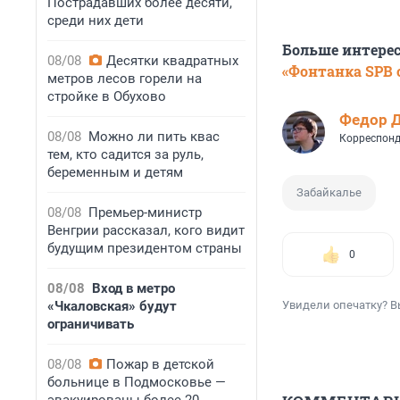
Пострадавших более десяти,
среди них дети
Больше интере
08/08
Десятки квадратных
«Фонтанка SPB o
метров лесов горели на
стройке в Обухово
Федор 
08/08
Можно ли пить квас
Корреспонд
тем, кто садится за руль,
беременным и детям
Забайкалье
08/08
Премьер-министр
Венгрии рассказал, кого видит
будущим президентом страны
0
08/08
Вход в метро
«Чкаловская» будут
Увидели опечатку? В
ограничивать
08/08
Пожар в детской
больнице в Подмосковье —