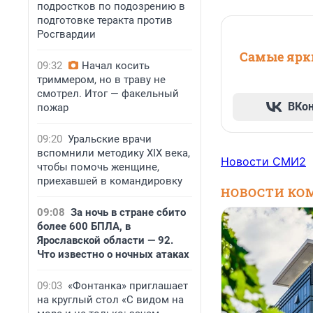
подростков по подозрению в
подготовке теракта против
Росгвардии
Самые ярки
09:32
Начал косить
триммером, но в траву не
смотрел. Итог — факельный
ВКо
пожар
09:20
Уральские врачи
вспомнили методику XIX века,
Новости СМИ2
чтобы помочь женщине,
приехавшей в командировку
НОВОСТИ КО
09:08
За ночь в стране сбито
более 600 БПЛА, в
Ярославской области — 92.
Что известно о ночных атаках
09:03
«Фонтанка» приглашает
на круглый стол «С видом на