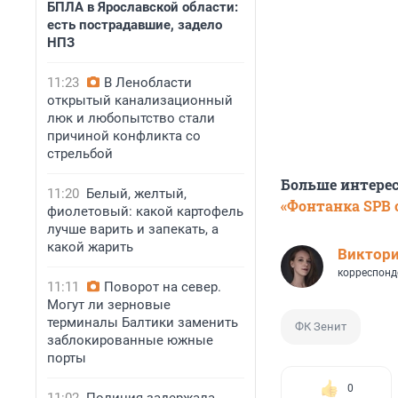
БПЛА в Ярославской области:
есть пострадавшие, задело
НПЗ
11:23
В Ленобласти
открытый канализационный
люк и любопытство стали
причиной конфликта со
стрельбой
Больше интере
11:20
Белый, желтый,
«Фонтанка SPB o
фиолетовый: какой картофель
лучше варить и запекать, а
какой жарить
Виктор
корреспонд
11:11
Поворот на север.
Могут ли зерновые
терминалы Балтики заменить
ФК Зенит
заблокированные южные
порты
0