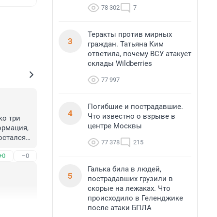
78 302
7
Теракты против мирных
3
граждан. Татьяна Ким
ответила, почему ВСУ атакует
склады Wildberries
77 997
Погибшие и пострадавшие.
4
Что известно о взрыве в
о три 
центре Москвы
рмация, 
стался 
77 378
215
о на 
+0
–0
им 
Галька била в людей,
5
пострадавших грузили в
скорые на лежаках. Что
происходило в Геленджике
после атаки БПЛА
+0
–0