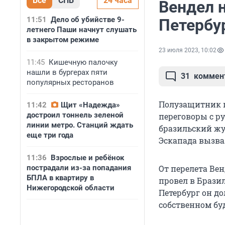
Все
СПБ
24 часа
Вендел н
11:51
Дело об убийстве 9-
Петербу
летнего Паши начнут слушать
в закрытом режиме
23 июля 2023, 10:02
11:45
Кишечную палочку
нашли в бургерах пяти
31
коммен
популярных ресторанов
Полузащитник пе
11:42
Щит «Надежда»
достроил тоннель зеленой
переговоры с ру
линии метро. Станций ждать
бразильский жу
еще три года
Эскапада вызвал
11:36
Взрослые и ребёнок
пострадали из-за попадания
От перелета Ве
БПЛА в квартиру в
провел в Бразил
Нижегородской области
Петербург он д
собственном бу