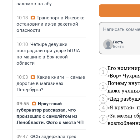
заломов на лбу
10:18
Транспорт в Ижевске
остановили из-за ракетной
опасности
Гость
10:10
Четыре девушки
Войти
пострадали при ударе БПЛА
по машине в Брянской
области
Его номинир
1
«Вор» Чухра
10:03
Какие книги — самые
Почему внут
дорогие в магазинах
2
Петербурга?
даже учены
3
«Дед разбуш
09:55
Иркутский
4
«Я крутая»:
губернатор рассказал, что
«За месяц сб
произошло с самолётом из
5
Ленобласти. Фото с места ЧП
возлюбленной
09:47
ФСБ задержала трёх