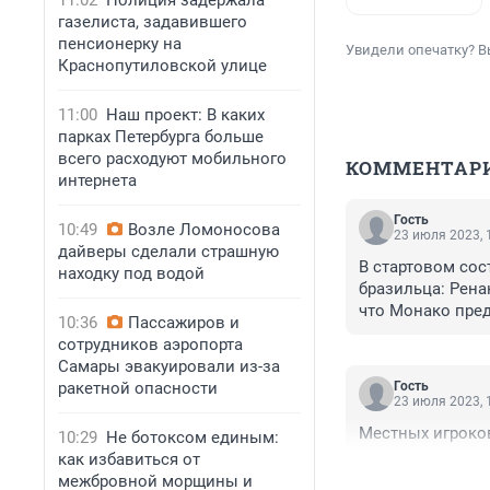
11:02
Полиция задержала
газелиста, задавившего
пенсионерку на
Увидели опечатку? В
Краснопутиловской улице
11:00
Наш проект: В каких
парках Петербурга больше
всего расходуют мобильного
КОММЕНТАР
интернета
Гость
10:49
Возле Ломоносова
23 июля 2023, 
дайверы сделали страшную
В стартовом сос
находку под водой
бразильца: Рена
что Монако пред
10:36
Пассажиров и
бесплатно по обм
сотрудников аэропорта
поле, очень слож
Самары эвакуировали из-за
карьера бразиль
ракетной опасности
Гость
23 июля 2023, 
Местных игроков
10:29
Не ботоксом единым:
как избавиться от
межбровной морщины и