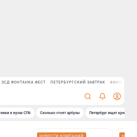
ЗСД ФОНТАНКА ФЕСТ
ПЕТЕРБУРГСКИЙ ЗАВТРАК
АФИША PLUS
ники в вузах СПб
Сколько стоят арбузы
Петербург ищет креатив
НОВОСТИ КОМПАНИЙ
НОВОС