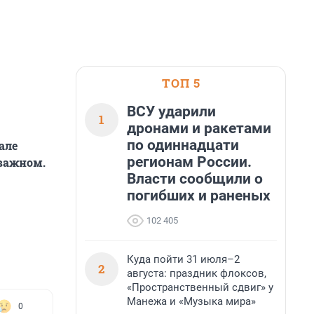
ТОП 5
ВСУ ударили
1
дронами и ракетами
по одиннадцати
але
регионам России.
 важном.
Власти сообщили о
погибших и раненых
102 405
Куда пойти 31 июля–2
2
августа: праздник флоксов,
«Пространственный сдвиг» у
Манежа и «Музыка мира»
0