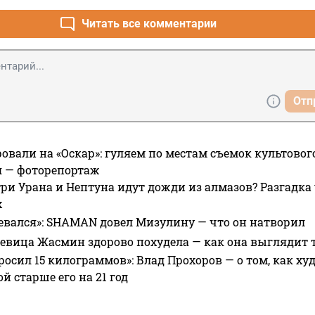
Читать все комментарии
Отп
овали на «Оскар»: гуляем по местам съемок культово
я — фоторепортаж
ри Урана и Нептуна идут дожди из алмазов? Разгадка
х
евался»: SHAMAN довел Мизулину — что он натворил
 певица Жасмин здорово похудела — как она выглядит 
росил 15 килограммов»: Влад Прохоров — о том, как худе
 старше его на 21 год