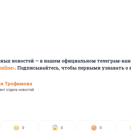
сных новостей — в нашем официальном телеграм-кан
nline»
. Подписывайтесь, чтобы первыми узнавать о
ия Трофимова
ент отдела новостей
0
0
0