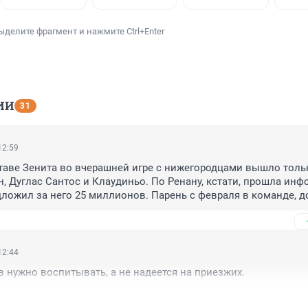
ыделите фрагмент и нажмите Ctrl+Enter
ИИ
31
12:59
таве Зенита во вчерашней игре с нижегородцами вышло тольк
н, Дуглас Сантос и Клаудиньо. По Ренану, кстати, прошла инфо
ложил за него 25 миллионов. Парень с февраля в команде, до
ену. А всё потому, что тренируется и играет. Тех, кого не видн
но пристроить в новый клуб. А у Вендела такой агент, что с н
ца сейчас явно пойдет на спад..
12:44
 нужно воспитывать, а не надеется на приезжих.