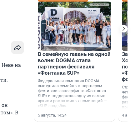
В семейную гавань на одной
Зажгли
волне: DOGMA стала
Холдин
 Неве на
партнером фестиваля
посети
«Фонтанка SUP»
«Фонта
фотоз
ти.
Федеральная компания DOGMA
выступила семейным партнером
Строител
фестиваля сапсерфинга «Фонтанка
четверты
SUP» и поддержала одну из самых
фестивал
ярких и романтичных номинаций —
раз комп
 он
«SUP-свадьба».
привезти
том». В
и подари
5 августа, 14:24
4 августа,
посетите
необычно