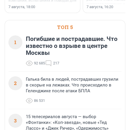
компании, испытаниях и поводах для
появился праздник и к
осторожного оптимизма.
7 августа, 18:00
7 августа, 16:20
поменялась роль строит
ТОП 5
Погибшие и пострадавшие. Что
1
известно о взрыве в центре
Москвы
92 685
217
Галька била в людей, пострадавших грузили
2
в скорые на лежаках. Что происходило в
Геленджике после атаки БПЛА
86 531
15 телесериалов августа — выбор
3
«Фонтанки»: «Коп-звезда», новые «Тед
Лассо» и «Джек Ричер», «Одержимость»