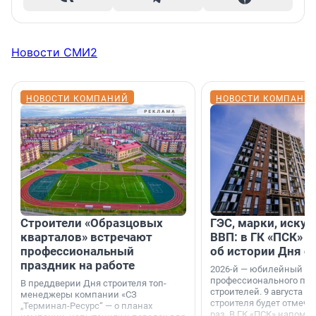
Новости СМИ2
НОВОСТИ КОМПАНИЙ
НОВОСТИ КОМПАНИ
Строители «Образцовых
ГЭС, марки, искус
кварталов» встречают
ВВП: в ГК «ПСК» р
профессиональный
об истории Дня с
праздник на работе
2026-й — юбилейный го
профессионального пр
В преддверии Дня строителя топ-
строителей. 9 августа 2
менеджеры компании «СЗ
строителя будет отмечат
„Терминал-Ресурс“ — о планах
раз. В ГК «ПСК» напомни